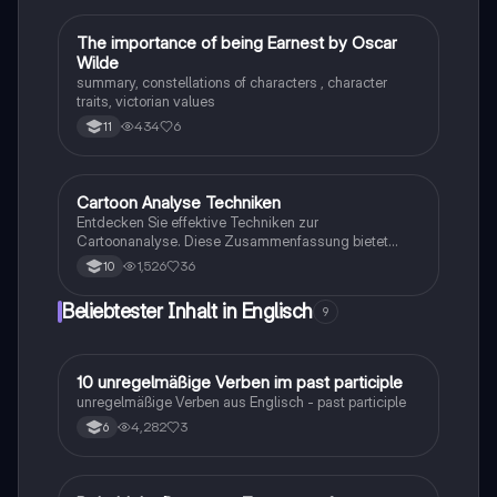
The importance of being Earnest by Oscar
Englisch
Wilde
summary, constellations of characters , character
traits, victorian values
434
6
11
Cartoon Analyse Techniken
Englisch
Entdecken Sie effektive Techniken zur
Cartoonanalyse. Diese Zusammenfassung bietet
nützliche Sätze und Struktur für die Einführung,
1,526
36
10
Beschreibung und Analyse von Cartoons. Ideal für
Studierende, die ihre Fähigkeiten in der kritischen
Beliebtester Inhalt in Englisch
9
Bewertung von visuellen Medien verbessern möchten.
1
10 unregelmäßige Verben im past participle
Englisch
unregelmäßige Verben aus Englisch - past participle
4,282
3
6