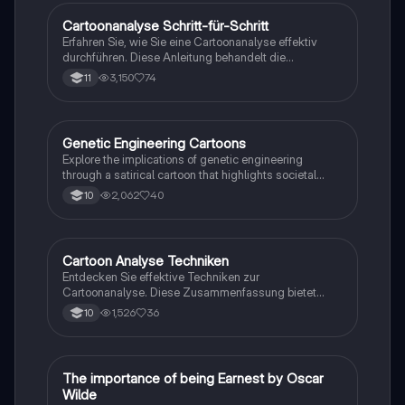
Cartoonanalyse Schritt-für-Schritt
Englisch
Erfahren Sie, wie Sie eine Cartoonanalyse effektiv
durchführen. Diese Anleitung behandelt die
wichtigsten Elemente, einschließlich der
3,150
74
11
Identifizierung von Charakteren, der Analyse von
Details und der Bewertung der Botschaft des
Cartoons. Ideal für Studierende, die ihre
Analysefähigkeiten im Englischunterricht verbessern
Genetic Engineering Cartoons
Englisch
möchten.
Explore the implications of genetic engineering
through a satirical cartoon that highlights societal
perceptions of designing future children. This analysis
2,062
40
10
delves into gene-environment interactions and
behavior genetics, showcasing how genetic
modifications are portrayed in popular media. Ideal for
students studying genetics and ethics in science.
Cartoon Analyse Techniken
Englisch
Entdecken Sie effektive Techniken zur
Cartoonanalyse. Diese Zusammenfassung bietet
nützliche Sätze und Struktur für die Einführung,
1,526
36
10
Beschreibung und Analyse von Cartoons. Ideal für
Studierende, die ihre Fähigkeiten in der kritischen
Bewertung von visuellen Medien verbessern möchten.
The importance of being Earnest by Oscar
Englisch
Wilde