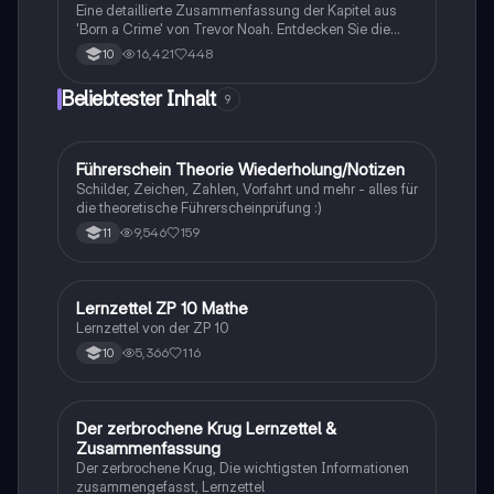
Eine detaillierte Zusammenfassung der Kapitel aus
'Born a Crime' von Trevor Noah. Entdecken Sie die
Herausforderungen und Erfahrungen, die Trevor als
16,421
448
10
Kind einer gemischtrassigen Familie in Südafrika
während der Apartheid durchlebt hat. Diese
Beliebtester Inhalt
9
Zusammenfassung beleuchtet zentrale Themen wie
Rassismus, Armut und die Kraft der Bildung. Ideal für
Studierende, die sich mit den sozialen und
historischen Kontexten des Buches
Führerschein Theorie Wiederholung/Notizen
Lerntipps
auseinandersetzen möchten.
Schilder, Zeichen, Zahlen, Vorfahrt und mehr - alles für
die theoretische Führerscheinprüfung :)
9,546
159
11
Lernzettel ZP 10 Mathe
Mathe
Lernzettel von der ZP 10
5,366
116
10
Der zerbrochene Krug Lernzettel &
Deutsch
Zusammenfassung
Der zerbrochene Krug, Die wichtigsten Informationen
zusammengefasst, Lernzettel