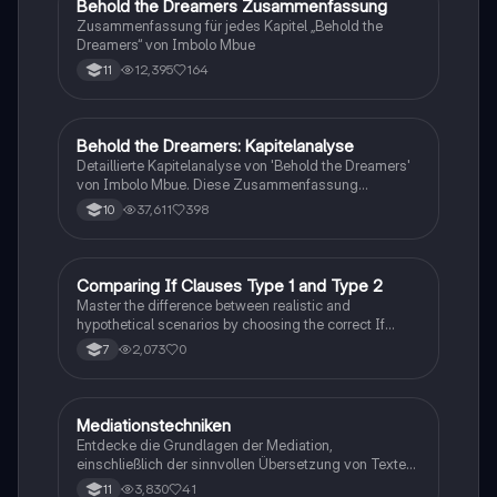
Behold the Dreamers Zusammenfassung
Englisch
Zusammenfassung für jedes Kapitel „Behold the
Dreamers“ von Imbolo Mbue
12,395
164
11
Behold the Dreamers: Kapitelanalyse
Englisch
Detaillierte Kapitelanalyse von 'Behold the Dreamers'
von Imbolo Mbue. Diese Zusammenfassung
behandelt zentrale Themen wie den nigerianischen
37,611
398
10
Traum, gesellschaftliche Kontexte und die
Herausforderungen der Einwanderung. Ideal für
Studierende, die sich mit den komplexen Themen des
Romans auseinandersetzen möchten.
C
Comparing If Clauses Type 1 and Type 2
Englisch
Master the difference between realistic and
hypothetical scenarios by choosing the correct If
Clause type.
2,073
0
7
Mediationstechniken
Englisch
Entdecke die Grundlagen der Mediation,
einschließlich der sinnvollen Übersetzung von Texten
in verschiedene Formate wie E-Mails und
3,830
41
11