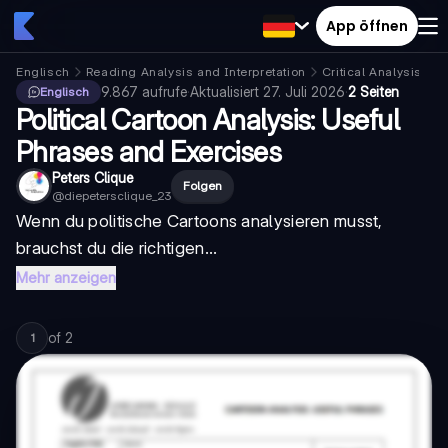
App öffnen
Englisch
Reading Analysis and Interpretation
Critical Analysis
9.867
aufrufe
·
Aktualisiert
27. Juli 2026
·
2 Seiten
Englisch
Political Cartoon Analysis: Useful
Phrases and Exercises
Peters Clique
Folgen
@
diepetersclique_23
Wenn du politische Cartoons analysieren musst,
brauchst du die richtigen...
Mehr anzeigen
of
2
1