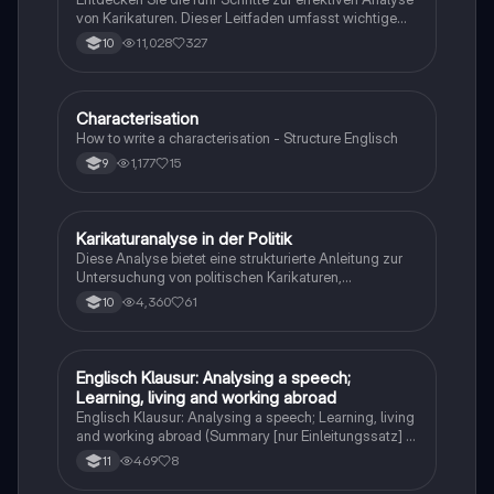
von Karikaturen. Dieser Leitfaden umfasst wichtige
Techniken wie Labels, Symbolismus und Ironie sowie
11,028
327
10
hilfreiche Phrasen für die Einleitung, Beschreibung und
Analyse. Ideal für Studierende, die ihre Fähigkeiten in
der Karikaturanalyse verbessern möchten.
Characterisation
Englisch
How to write a characterisation - Structure Englisch
1,177
15
9
Karikaturanalyse in der Politik
Englisch
Diese Analyse bietet eine strukturierte Anleitung zur
Untersuchung von politischen Karikaturen,
einschließlich nützlicher Phrasen und thematischer
4,360
61
10
Schwerpunkte wie Rassengleichheit, Waffenkontrolle
und Einwanderung. Erfahren Sie, wie man die
Botschaften hinter den Bildern entschlüsselt und die
Wirkung der Karikatur bewertet. Ideal für Studierende
Englisch Klausur: Analysing a speech;
Englisch
der Politikwissenschaft und Kunst.
Learning, living and working abroad
Englisch Klausur: Analysing a speech; Learning, living
and working abroad (Summary [nur Einleitungssatz] ,
Analysis [stylistic devices, tone, Arguments] ,
469
8
11
Comment)