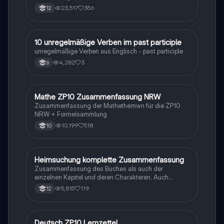
23,517
356
12
1
10 unregelmäßige Verben im past participle
Englisch
unregelmäßige Verben aus Englisch - past participle
4,282
3
6
Mathe ZP10 Zusammenfassung NRW
Mathe
Zusammenfassung der Mathethemwn für die ZP10
NRW + Formelsammlung
10,199
518
10
Heimsuchung komplette Zusammenfassung
Deutsch
Zusammenfassung des Buches als auch der
einzelnen Kapitel und deren Charakteren. Auch
tabellarisch. Im Unterricht ohne KI erstellt
5,815
119
12
Deutsch ZP10 Lernzettel
Deutsch