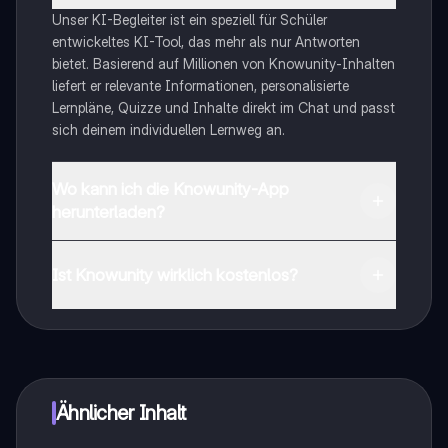
Unser KI-Begleiter ist ein speziell für Schüler
entwickeltes KI-Tool, das mehr als nur Antworten
bietet. Basierend auf Millionen von Knowunity-Inhalten
liefert er relevante Informationen, personalisierte
Lernpläne, Quizze und Inhalte direkt im Chat und passt
sich deinem individuellen Lernweg an.
Wo kann ich die Knowunity-App
herunterladen?
Du kannst die App im Google Play Store und im Apple
App Store herunterladen.
Ist Knowunity wirklich kostenlos?
Genau! Genieße kostenlosen Zugang zu Lerninhalten,
vernetze dich mit anderen Schülern und hol dir
sofortige Hilfe – alles direkt auf deinem Handy.
Ähnlicher Inhalt