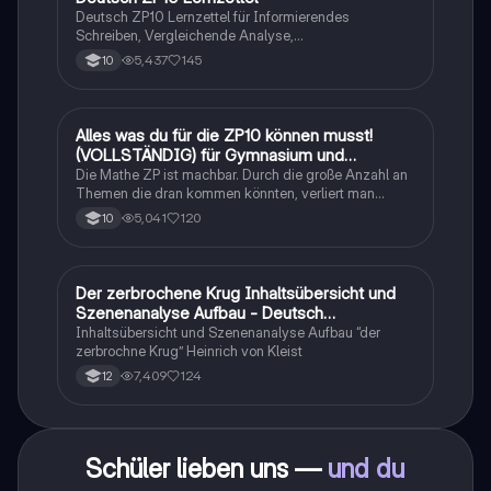
Deutsch ZP10 Lernzettel für Informierendes
Schreiben, Vergleichende Analyse,
Sachtexte/Roman/Gedicht..
5,437
145
10
Alles was du für die ZP10 können musst!
Mathe
(VOLLSTÄNDIG) für Gymnasium und
Realschule
Die Mathe ZP ist machbar. Durch die große Anzahl an
Themen die dran kommen könnten, verliert man
schnell den Überblick. Also habe ich von den kleinsten
5,041
120
10
Themen bis hin zu den größten alles
zusammengefasst <3.
Der zerbrochene Krug Inhaltsübersicht und
Deutsch
Szenenanalyse Aufbau - Deutsch
Q1/Q2/Abitur
Inhaltsübersicht und Szenenanalyse Aufbau “der
zerbrochne Krug” Heinrich von Kleist
7,409
124
12
Schüler lieben uns —
und du