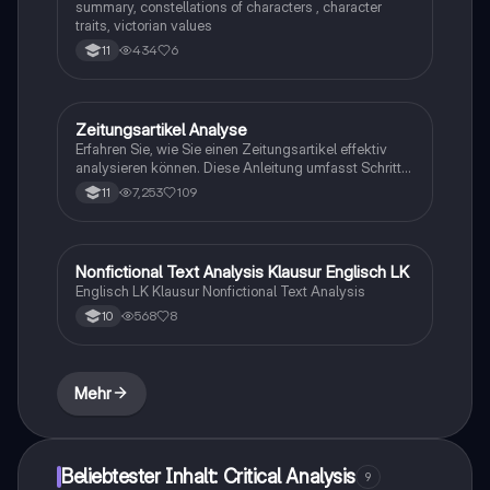
summary, constellations of characters , character
traits, victorian values
434
6
11
Zeitungsartikel Analyse
Englisch
Erfahren Sie, wie Sie einen Zeitungsartikel effektiv
analysieren können. Diese Anleitung umfasst Schritte
wie das Lesen des Artikels, das Hervorheben von
7,253
109
11
Schlüsselwörtern, das Strukturieren des Textes, das
Zusammenfassen in eigenen Worten und das
Kommentieren der Argumente. Ideal für Studierende,
die ihre Analysefähigkeiten verbessern möchten.
Nonfictional Text Analysis Klausur Englisch LK
Englisch
Englisch LK Klausur Nonfictional Text Analysis
568
8
10
Mehr
Beliebtester Inhalt: Critical Analysis
9