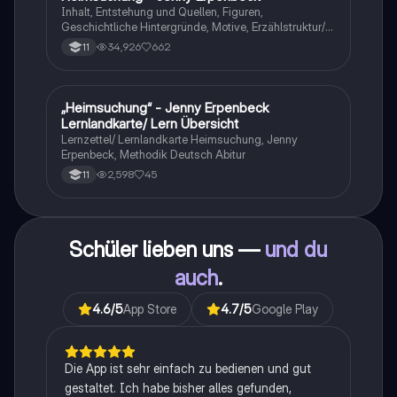
Inhalt, Entstehung und Quellen, Figuren,
Geschichtliche Hintergründe, Motive, Erzählstruktur/-
stil
34,926
662
11
„Heimsuchung“ - Jenny Erpenbeck
Deutsch
Lernlandkarte/ Lern Übersicht
Lernzettel/ Lernlandkarte Heimsuchung, Jenny
Erpenbeck, Methodik Deutsch Abitur
2,598
45
11
Schüler lieben uns —
und du
auch
.
4.6
/5
App Store
4.7
/5
Google Play
Die App ist sehr einfach zu bedienen und gut
gestaltet. Ich habe bisher alles gefunden,