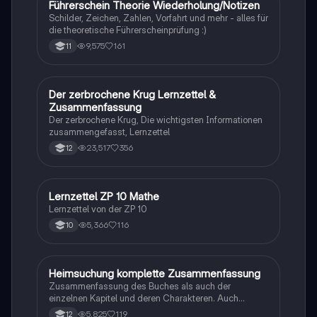
Führerschein Theorie Wiederholung/Notizen
Lerntipps
Schilder, Zeichen, Zahlen, Vorfahrt und mehr - alles für
die theoretische Führerscheinprüfung :)
9,575
161
11
Der zerbrochene Krug Lernzettel &
Deutsch
Zusammenfassung
Der zerbrochene Krug, Die wichtigsten Informationen
zusammengefasst, Lernzettel
23,517
356
12
Lernzettel ZP 10 Mathe
Mathe
Lernzettel von der ZP 10
5,366
116
10
Heimsuchung komplette Zusammenfassung
Deutsch
Zusammenfassung des Buches als auch der
einzelnen Kapitel und deren Charakteren. Auch
tabellarisch. Im Unterricht ohne KI erstellt
5,825
119
12