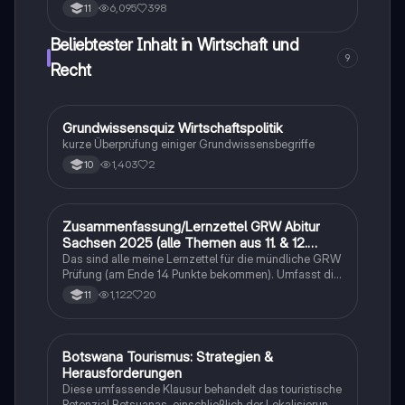
Sicherheitsmaßnahmen für verschiedene
6,095
398
11
Verkehrsteilnehmer. Diese Zusammenfassung
behandelt Themen wie Vorfahrt,
Beliebtester Inhalt in Wirtschaft und
Geschwindigkeitsregeln, das Verhalten nach einem
9
Unfall und spezielle Vorschriften für Fußgänger,
Recht
Radfahrer und Kraftfahrzeuge. Ideal für Fahrschüler
und alle, die ihre Kenntnisse im Straßenverkehr
auffrischen möchten.
G
Grundwissensquiz Wirtschaftspolitik
Wirtschaft und Recht
kurze Überprüfung einiger Grundwissensbegriffe
1,403
2
10
Zusammenfassung/Lernzettel GRW Abitur
Wirtschaft und Recht
Sachsen 2025 (alle Themen aus 11. & 12.
Klasse)
Das sind alle meine Lernzettel für die mündliche GRW
Prüfung (am Ende 14 Punkte bekommen). Umfasst die
Themen Medien, Sozialer Wandel, Internationale
1,122
20
11
Politik, Wirtschaft und politische Theorien. Jedenfalls
viel Erfolg beim Lernen :)
Botswana Tourismus: Strategien &
Geographie/Erdkunde
Herausforderungen
Diese umfassende Klausur behandelt das touristische
Potenzial Botsuanas, einschließlich der Lokalisierung,