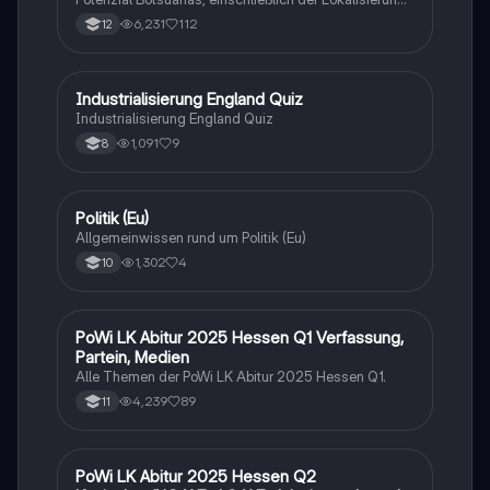
Entwicklung und Bewertung der Nachhaltigkeit.
6,231
112
12
Analysiert werden die ökonomischen, sozialen und
ökologischen Aspekte des Tourismus in Botswana.
Ideal für Oberstufenschüler, die sich auf Erdkunde-
Klausuren vorbereiten. Note: 13.
I
Industrialisierung England Quiz
Geschichte
Industrialisierung England Quiz
1,091
9
8
P
Politik (Eu)
Wirtschaft und Recht
Allgemeinwissen rund um Politik (Eu)
1,302
4
10
PoWi LK Abitur 2025 Hessen Q1 Verfassung,
Wirtschaft und Recht
Partein, Medien
Alle Themen der PoWi LK Abitur 2025 Hessen Q1.
4,239
89
11
PoWi LK Abitur 2025 Hessen Q2
Wirtschaft und Recht