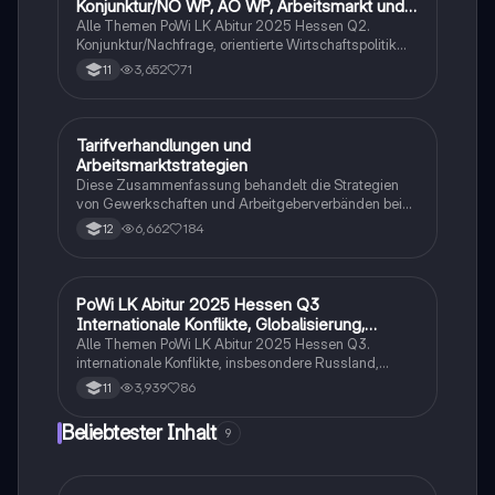
Konjunktur/NO WP, AO WP, Arbeitsmarkt und
Traifpolitik
Alle Themen PoWi LK Abitur 2025 Hessen Q2.
Konjunktur/Nachfrage, orientierte Wirtschaftspolitik
von Keynes. Angebot orientierte Wirtschaftspolitik von
3,652
71
11
Milton, Friedman und nachhaltiger
Wirtschaftswachstum. Arbeitsmarkt und Tarifpolitik.
Tarifverhandlungen und
Wirtschaft und Recht
Arbeitsmarktstrategien
Diese Zusammenfassung behandelt die Strategien
von Gewerkschaften und Arbeitgeberverbänden bei
Tarifverhandlungen sowie die Auswirkungen auf den
6,662
184
12
Arbeitsmarkt. Wichtige Themen sind Tarifautonomie,
Tarifkonflikte, atypische Beschäftigungsverhältnisse,
Mindestlohn und die Rolle von Gewerkschaften und
Arbeitgeberverbänden. Ideal für das PoWi-Abitur zur
PoWi LK Abitur 2025 Hessen Q3
Wirtschaft und Recht
Vertiefung der Kenntnisse in Arbeitsmarkt- und
Internationale Konflikte, Globalisierung,
Tarifpolitik.
Weltumweltpolitik
Alle Themen PoWi LK Abitur 2025 Hessen Q3.
internationale Konflikte, insbesondere Russland,
Ukraine, Konflikt und Deutsche Außen- und
3,939
86
11
Sicherheitspolitik. Globalisierung Vor- und Nachteile.
Weltumweltpolitik mit den Akteur.
Beliebtester Inhalt
9