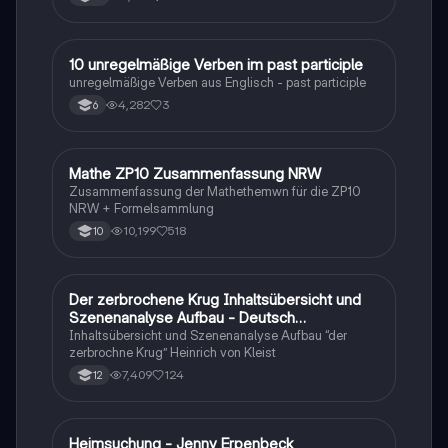
1
10 unregelmäßige Verben im past participle
Englisch
unregelmäßige Verben aus Englisch - past participle
4,282
3
6
Mathe ZP10 Zusammenfassung NRW
Mathe
Zusammenfassung der Mathethemwn für die ZP10
NRW + Formelsammlung
10,199
518
10
Der zerbrochene Krug Inhaltsübersicht und
Deutsch
Szenenanalyse Aufbau - Deutsch
Q1/Q2/Abitur
Inhaltsübersicht und Szenenanalyse Aufbau “der
zerbrochne Krug” Heinrich von Kleist
7,409
124
12
Heimsuchung - Jenny Erpenbeck
Deutsch