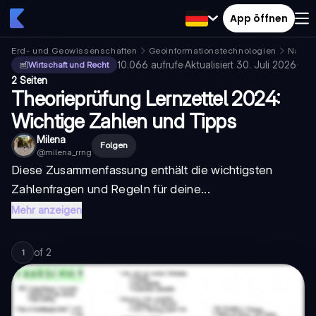
App öffnen
Erd- und Geowissenschaften
Geoinformationstechnologien
Naviga
10.066
aufrufe
·
Aktualisiert
30. Juli 2026
·
Wirtschaft und Recht
2 Seiten
Theorieprüfung Lernzettel 2024:
Wichtige Zahlen und Tipps
Milena
Folgen
@
milena_rrng
Diese Zusammenfassung enthält die wichtigsten
Zahlenfragen und Regeln für deine...
Mehr anzeigen
of
2
1