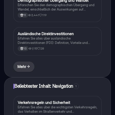
Demographischer Übergang und Wandel
Geographie/Erdkunde
auch eine Skizze zur Veranschaulichung der
Erforschen Sie den demographischen Übergang und
Konzepte.
Wandel, einschließlich der Auswirkungen auf
Geburten- und Sterberaten, Altersstrukturen und die
3,441
119
11
Herausforderungen für Gesellschaft und Wirtschaft.
Diese Zusammenfassung bietet Einblicke in die
Bevölkerungsentwicklung, die Rolle der Migration und
die Bedeutung von Bildung und
Ausländische Direktinvestitionen
Geographie/Erdkunde
Arbeitsmarktanpassungen. Ideal für Studierende der
Erfahren Sie alles über ausländische
Demografie und Sozialwissenschaften.
Direktinvestitionen (FDI): Definition, Vorteile und
Nachteile, sowie deren Einfluss auf die Globalisierung
1,115
28
13
und lokale Märkte. Diese Übersicht behandelt
wichtige Aspekte wie Kapitalanlagen,
Technologietransfer und die Auswirkungen auf die
Wirtschaft in Zielländern. Ideal für Studierende der
Mehr
Wirtschaftswissenschaften.
Beliebtester Inhalt: Navigation
1
Verkehrsregeln und Sicherheit
Mathe
Erfahren Sie alles über die wichtigsten Verkehrsregeln,
das Verhalten im Straßenverkehr und