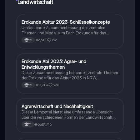
Landwirtschaft
Erdkunde Abitur 2023: Schlüsselkonzepte
Geographie/Erdkunde
Umfassende Zusammenfassung der zentralen
Themen und Modelle im Fach Erdkunde für das
mündliche Abitur in NRW 2023. Behandelt werden
6,980
196
12
globale Disparitäten, Urbanisierung, nachhaltige
Entwicklung, Gentrifizierung, Agrarwirtschaft und
Tourismus. Ideal für die Prüfungsvorbereitung und
das Verständnis komplexer Zusammenhänge.
Erdkunde Abi 2023: Agrar- und
Geographie/Erdkunde
Entwicklungsthemen
Diese Zusammenfassung behandelt zentrale Themen
der Erdkunde für das Abitur 2023 in NRW,
einschließlich Agrarwirtschaft, nachhaltige
11,384
320
12
Entwicklung, Freihandel, und die Herausforderungen
in Entwicklungsländern. Ideal für Schüler, die sich auf
Prüfungen vorbereiten und ein umfassendes
Verständnis der globalen Disparitäten und
Agrarwirtschaft und Nachhaltigkeit
Geographie/Erdkunde
Standortfaktoren erlangen möchten.
Dieser Lernzettel bietet eine umfassende Übersicht
über die verschiedenen Formen der Landwirtschaft,
einschließlich Mechanisierung, ökologische Praktiken
568
16
11
und die Herausforderungen der Monokultur. Er
behandelt wichtige Konzepte wie Bodenschutz,
Biodiversität und nachhaltige Anbaumethoden, die für