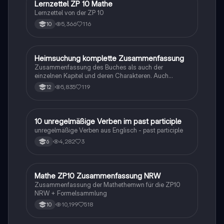
Lernzettel ZP 10 Mathe
Mathe
Lernzettel von der ZP 10
5,366
116
10
Heimsuchung komplette Zusammenfassung
Deutsch
Zusammenfassung des Buches als auch der
einzelnen Kapitel und deren Charakteren. Auch
tabellarisch. Im Unterricht ohne KI erstellt
5,835
119
12
1
10 unregelmäßige Verben im past participle
Englisch
unregelmäßige Verben aus Englisch - past participle
4,282
3
6
Mathe ZP10 Zusammenfassung NRW
Mathe
Zusammenfassung der Mathethemwn für die ZP10
NRW + Formelsammlung
10,199
518
10