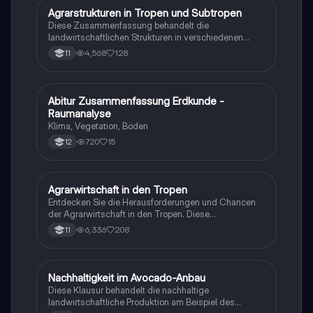
das Abitur relevant sind. Ideal für Schüler, die sich auf
Agrarstrukturen in Tropen und Subtropen
Geographie/Erdkunde
Prüfungen vorbereiten und ein tieferes Verständnis der
Diese Zusammenfassung behandelt die
Agrarwirtschaft entwickeln möchten.
landwirtschaftlichen Strukturen in verschiedenen
Klima- und Vegetationszonen, insbesondere in den
4,568
128
11
Tropen und Subtropen. Themen sind die
Subsistenzwirtschaft, die Herausforderungen der
Bodendegradation, die Rolle von Agrobusiness und
die Balance zwischen Ressourcengefährdung und
Abitur Zusammenfassung Erdkunde -
Geographie/Erdkunde
Nachhaltigkeit. Ideal für Erdkunde-GK-Studierende,
Raumanalyse
die sich mit den globalen landwirtschaftlichen
Klima, Vegetation, Böden
Prozessen und deren ökologischen sowie
720
15
12
ökonomischen Auswirkungen auseinandersetzen
möchten.
Agrarwirtschaft in den Tropen
Geographie/Erdkunde
Entdecken Sie die Herausforderungen und Chancen
der Agrarwirtschaft in den Tropen. Diese
Zusammenfassung behandelt die kleinbäuerliche
6,336
208
11
Landwirtschaft, Plantagenwirtschaft, Landgrabbing,
grüne Gentechnik und das Milpa-Solar-System.
Erfahren Sie mehr über die Pro- und Contra-
Argumente zu Nachhaltigkeit, Umwelt und
Nachhaltigkeit im Avocado-Anbau
Geographie/Erdkunde
ökonomischen Aspekten der tropischen
Diese Klausur behandelt die nachhaltige
Landwirtschaft.
landwirtschaftliche Produktion am Beispiel des