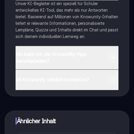
Unser KI-Begleiter ist ein speziell für Schüler
entwickeltes KI-Tool, das mehr als nur Antworten
bietet. Basierend auf Millionen von Knowunity-Inhalten
liefert er relevante Informationen, personalisierte
Lernpläne, Quizze und Inhalte direkt im Chat und passt
sich deinem individuellen Lernweg an.
Wo kann ich die Knowunity-App
herunterladen?
Du kannst die App im Google Play Store und im Apple
App Store herunterladen.
Ist Knowunity wirklich kostenlos?
Genau! Genieße kostenlosen Zugang zu Lerninhalten,
vernetze dich mit anderen Schülern und hol dir
sofortige Hilfe – alles direkt auf deinem Handy.
Ähnlicher Inhalt