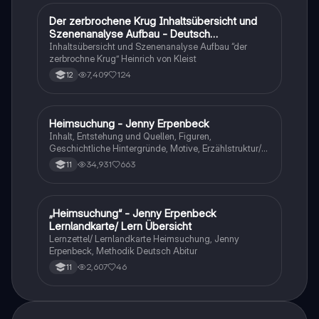
Der zerbrochene Krug Inhaltsübersicht und
Deutsch
Szenenanalyse Aufbau - Deutsch
Q1/Q2/Abitur
Inhaltsübersicht und Szenenanalyse Aufbau “der
zerbrochne Krug” Heinrich von Kleist
7,409
124
12
Heimsuchung - Jenny Erpenbeck
Deutsch
Inhalt, Entstehung und Quellen, Figuren,
Geschichtliche Hintergründe, Motive, Erzählstruktur/-
stil
34,931
663
11
„Heimsuchung“ - Jenny Erpenbeck
Deutsch
Lernlandkarte/ Lern Übersicht
Lernzettel/ Lernlandkarte Heimsuchung, Jenny
Erpenbeck, Methodik Deutsch Abitur
2,607
46
11