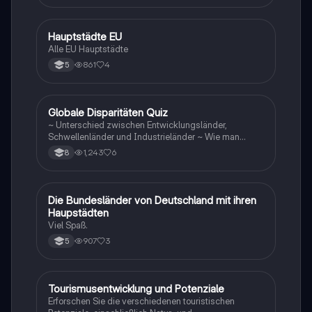
H
Hauptstädte EU
Geographie/Erdkunde
Alle EU Hauptstädte
861
4
5
G
Globale Disparitäten Quiz
Geographie/Erdkunde
~ Unterschied zwischen Entwicklungsländer,
Schwellenländer und Industrieländer ~ Wie man
gegen die Disparitäten kämpfen sollte
1,243
6
8
D
Die Bundesländer von Deutschland mit ihren
Geographie/Erdkunde
Haupstädten
Viel Spaß.
907
3
5
Tourismusentwicklung und Potenziale
Geographie/Erdkunde
Erforschen Sie die verschiedenen touristischen