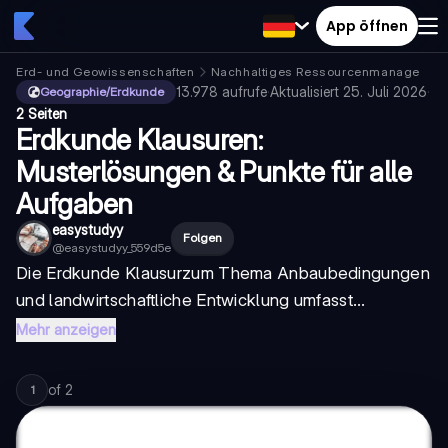
App öffnen
Erd- und Geowissenschaften
Nachhaltiges Ressourcenmanagemen
13.978
aufrufe
·
Aktualisiert
25. Juli 2026
·
Geographie/Erdkunde
2 Seiten
Erdkunde Klausuren:
Musterlösungen & Punkte für alle
Aufgaben
easystudyy
Folgen
@
easystudyy_559d5e
Die
Erdkunde Klausur
zum Thema Anbaubedingungen
und landwirtschaftliche Entwicklung umfasst...
Mehr anzeigen
of
2
1