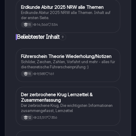
Klausuren vorbereiten. Note: 13.
Erdkunde Abitur 2025 NRW alle Themen
Geographie/Erdkunde
Erdkunde Abitur 2025 NRW alle Themen. Inhalt auf
der ersten Seite.
14,566
334
11
Beliebtester Inhalt
9
Führerschein Theorie Wiederholung/Notizen
Lerntipps
Schilder, Zeichen, Zahlen, Vorfahrt und mehr - alles für
die theoretische Führerscheinprüfung :)
9,585
161
11
Der zerbrochene Krug Lernzettel &
Deutsch
Zusammenfassung
Der zerbrochene Krug, Die wichtigsten Informationen
zusammengefasst, Lernzettel
23,517
356
12