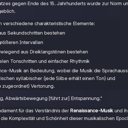
Satzes gegen Ende des 15. Jahrhunderts wurde zur Norm u
eblich.
h verschiedene charakteristische Elemente:
 aus Sekundschritten bestehen
rößeren Intervallen
orwiegend aus Dreiklangstönen bestehen
elen Tonschritten und einfacher Rhythmik
ance-Musik an Bedeutung, wobei die Musik die Sprachaus
ischen syllabischer (jede Silbe erhält einen Ton) und
e zugeordnet) Vertonung.
g, Abwärtsbewegung [führt zur] Entspannung."
ndament für das Verständnis der
Renaissance-Musik
und ih
s, die Komplexität und Schönheit dieser musikalischen Epo