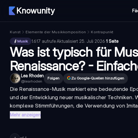
Knowunity
Fä
Kunst
Elemente der Musikkomposition
Kontrapunkt
1.617
aufrufe
·
Aktualisiert
25. Juli 2026
·
1 Seite
Musik
Was ist typisch für Mus
Renaissance? - Einfach
Lea Rhoden
Folgen
Zu Google-Quellen hinzufügen
@
learhoden
Die Renaissance-Musik markiert eine bedeutende Epo
und der Entwicklung neuer musikalischer Techniken.
W
komplexe Stimmführungen, die Verwendung von Imitat
Mehr anzeigen