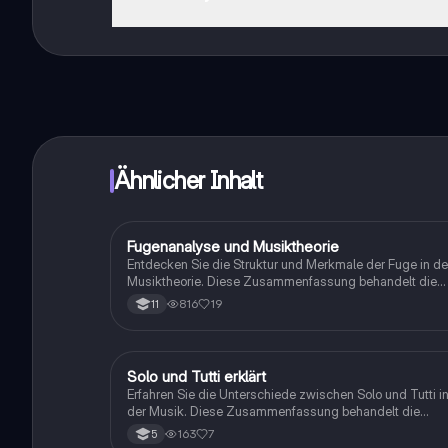
Genau! Genieße kostenlosen Zugang zu Lerninhalten, ve
auf deinem Handy.
Ähnlicher Inhalt
Fugenanalyse und Musiktheorie
Musik
Entdecken Sie die Struktur und Merkmale der Fuge in de
Musiktheorie. Diese Zusammenfassung behandelt die
Definition, den Aufbau, die Unterschiede zwischen
816
19
11
Homophonie und Polyphonie sowie verschiedene Arten
der Themenverarbeitung. Ideal für Studierende der
Musik, die ein tieferes Verständnis für mehrstimmige
Kompositionen und deren Analyse entwickeln möchten.
Solo und Tutti erklärt
Musik
Erfahren Sie die Unterschiede zwischen Solo und Tutti i
der Musik. Diese Zusammenfassung behandelt die
Definitionen, Merkmale und Beispiele für Solo-Passagen
163
7
5
in denen ein Instrument allein spielt, und Tutti-Passagen