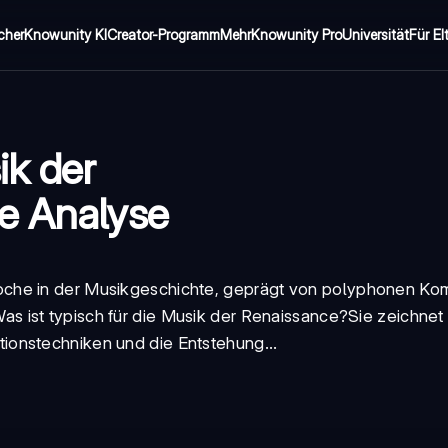
cher
Knowunity KI
Creator-Programm
Mehr
Knowunity Pro
Universität
Für El
ik der
e Analyse
che in der Musikgeschichte, geprägt von
polyphonen Kom
as ist typisch für die Musik der Renaissance?
Sie zeichnet
ionstechniken und die Entstehung...