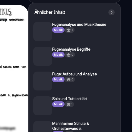
Ähnlicher Inhalt
6
Fugenanalyse und Musiktheorie
Musik
11
Fugenanalyse Begriffe
Musik
10
Fuge: Aufbau und Analyse
Musik
10
Solo und Tutti erklärt
Musik
5
Mannheimer Schule &
Orchesterwandel