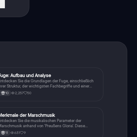
ekt
Fuge: Aufbau und Analyse
Musik
ntdecken Sie die Grundlagen der Fuge, einschließlich
hrer Struktur, der wichtigsten Fachbegriffe und einer
etaillierten Analyse anhand eines Beispiels. Diese
2,257
50
10
usammenfassung bietet eine klare Erklärung der
olyphonen Mehrstimmigkeit, Kontrapunkt und der
erschiedenen Durchführungen. Ideal für
usikstudenten und alle, die sich mit Musiktheorie
Merkmale der Marschmusik
Musik
eschäftigen.
ntdecken Sie die musikalischen Parameter der
arschmusik anhand von 'Preußens Gloria'. Diese
Zusammenfassung behandelt den Aufbau, die Melodik,
631
9
11
hythmik und Instrumentation, die für Marschmusik