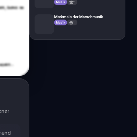
Musik
11
Merkmale der Marschmusik
Musik
11
oner
ehend