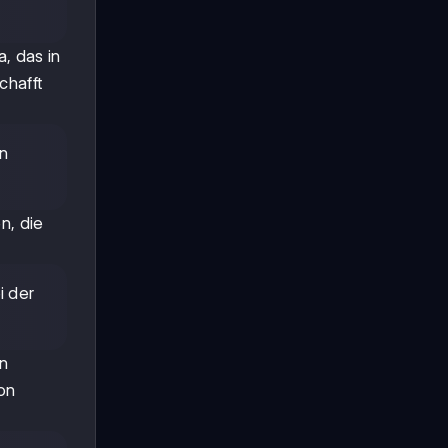
, das in
chafft
en
n, die
i der
n
on