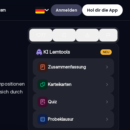
Anmelden
Hol dir die App
tern
77
KI Lerntools
NEU
Zusammenfassung
positionen
Karteikarten
 sich durch
Quiz
Probeklausur