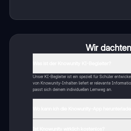
Wir dachten 
Was ist der Knowunity KI-Begleiter?
Unser KI-Begleiter ist ein speziell für Schüler entwick
von Knowunity-Inhalten liefert er relevante Informatio
passt sich deinem individuellen Lernweg an.
Wo kann ich die Knowunity-App herunterlad
Du kannst die App im Google Play Store und im Apple 
Ist Knowunity wirklich kostenlos?