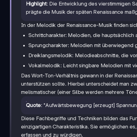
Highlight
: Die Entwicklung des vierstimmigen 
prägte die Musik der späten Renaissance maßg
In der Melodik der Renaissance-Musik finden sic
Schrittcharakter: Melodien, die hauptsächlich
Sprungcharakter: Melodien mit überwiegend g
Dreiklangsmelodik: Melodieabschnitte, die v
Vokalmelodik: Leicht singbare Melodien mit vi
Das Wort-Ton-Verhältnis gewann in der Renaiss
unterstützen sollte. Hierbei unterscheidet man zw
melismatischer (einer Silbe werden mehrere Tön
Quote
: "Aufwärtsbewegung [erzeugt] Spannun
Diese Fachbegriffe und Techniken bilden das Fu
einzigartigen Charakteristika. Sie ermöglichen e
erfassen und zu würdigen.