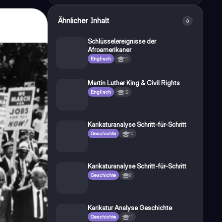
Ähnlicher Inhalt
6
Schlüsselereignisse der
Afroamerikaner
Englisch
11
Martin Luther King & Civil Rights
Englisch
12
Karikaturanalyse Schritt-für-Schritt
Geschichte
10
Karikaturanalyse Schritt-für-Schritt
Geschichte
8
Karikatur Analyse Geschichte
Geschichte
11