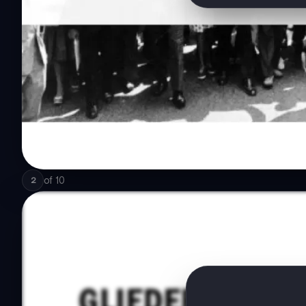
of
10
2