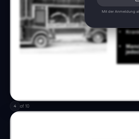
Mit der Anmeldung ak
of
10
4