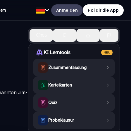
Anmelden
Hol dir die App
tern
155
KI Lerntools
NEU
Zusammenfassung
Karteikarten
nannten Jim-
Quiz
Probeklausur