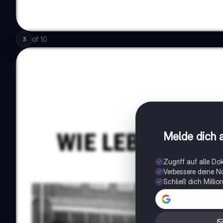
of
10
3
Melde dich a
Zugriff auf alle D
Verbessere deine N
Schließ dich Milli