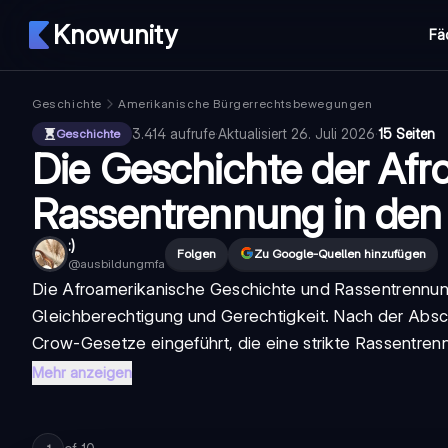
Knowunity
Fä
Geschichte
Amerikanische Bürgerrechtsbewegungen
3.414
aufrufe
·
Aktualisiert
26. Juli 2026
·
15 Seiten
Geschichte
Die Geschichte der Afr
Rassentrennung in de
:)
Folgen
Zu Google-Quellen hinzufügen
@
ausbildungmfa
Die
Afroamerikanische Geschichte
und
Rassentrennu
Gleichberechtigung und Gerechtigkeit. Nach der Absc
Crow-Gesetze eingeführt, die eine strikte
Rassentren
Mehr anzeigen