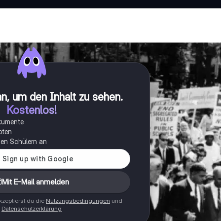
n, um den Inhalt zu sehen
.
Kostenlos!
okumente
oten
onen Schülern an
Mit E-Mail anmelden
zeptierst du die
Nutzungsbedingungen
und
Datenschutzerklärung