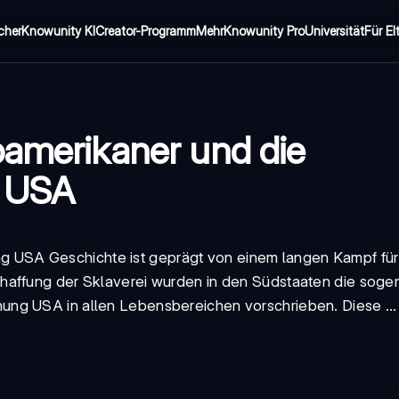
cher
Knowunity KI
Creator-Programm
Mehr
Knowunity Pro
Universität
Für El
oamerikaner und die
n USA
ng USA Geschichte
ist geprägt von einem langen Kampf für
haffung der Sklaverei wurden in den Südstaaten die soge
nung USA
in allen Lebensbereichen vorschrieben. Diese ...