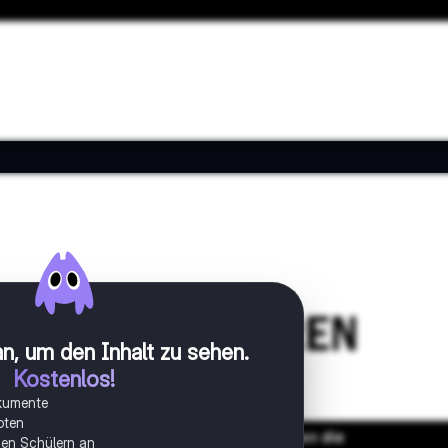
n, um den Inhalt zu sehen
.
Kostenlos!
okumente
oten
onen Schülern an