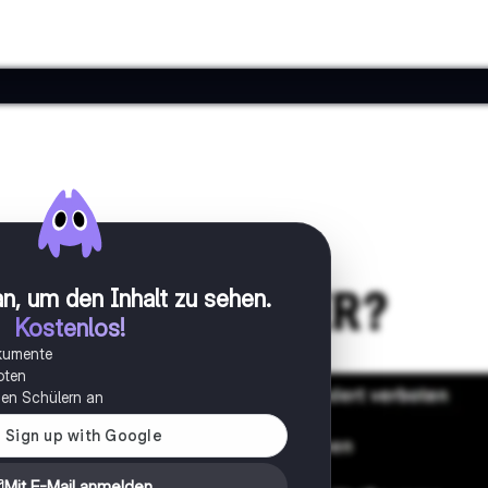
n, um den Inhalt zu sehen
.
Kostenlos!
okumente
oten
onen Schülern an
Mit E-Mail anmelden