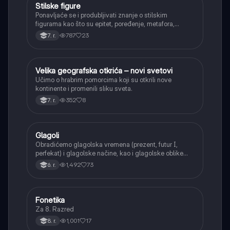
Stilske figure
Srpski jezik
Ponavljaće se i produbljivati znanje o stilskim
figurama kao što su epitet, poređenje, metafora,
personifikacija, hiperbola, onomatopeja, aliteracija i
787
23
7. r.
asonanca, razumevajući njihovu ulogu u tekstu.
Velika geografska otkrića – novi svetovi
Istorija
Učimo o hrabrim pomorcima koji su otkrili nove
kontinente i promenili sliku sveta.
352
8
7. r.
Glagoli
Srpski jezik
Obradićemo glagolska vremena (prezent, futur I,
perfekat) i glagolske načine, kao i glagolske oblike
(infinitiv, glagolski pridevi i prilozi) i glagolski vid
1,492
73
6. r.
(svršeni i nesvršeni).
Fonetika
Srpski jezik
Za 8. Razred
1,001
17
8. r.