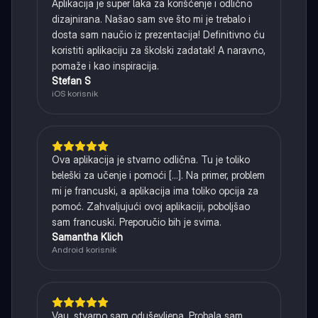
Aplikacija je super laka za korišćenje i odlično
dizajnirana. Našao sam sve što mi je trebalo i
dosta sam naučio iz prezentacija! Definitivno ću
koristiti aplikaciju za školski zadatak! A naravno,
pomaže i kao inspiracija.
Stefan S
iOS korisnik
Ova aplikacija je stvarno odlična. Tu je toliko
beleški za učenje i pomoći [...]. Na primer, problem
mi je francuski, a aplikacija ima toliko opcija za
pomoć. Zahvaljujući ovoj aplikaciji, poboljšao
sam francuski. Preporučio bih je svima.
Samantha Klich
Android korisnik
Vau, stvarno sam oduševljena. Probala sam