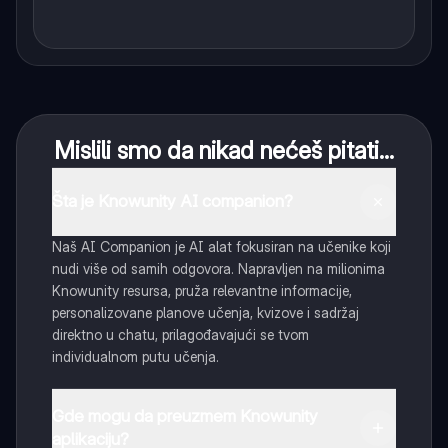
Mislili smo da nikad nećeš pitati...
Šta je Knowunity AI companion?
Naš AI Companion je AI alat fokusiran na učenike koji
nudi više od samih odgovora. Napravljen na milionima
Knowunity resursa, pruža relevantne informacije,
personalizovane planove učenja, kvizove i sadržaj
direktno u chatu, prilagođavajući se tvom
individualnom putu učenja.
Gde mogu da preuzmem Knowunity
aplikaciju?