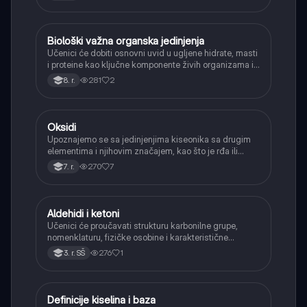
Biološki važna organska jedinjenja
Hemija
Učenici će dobiti osnovni uvid u ugljene hidrate, masti
i proteine kao ključne komponente živih organizama i
njihovu ulogu.
281
2
8. r.
Oksidi
Hemija
Upoznajemo se sa jedinjenjima kiseonika sa drugim
elementima i njihovim značajem, kao što je rđa ili
ugljen-dioksid.
270
7
7. r.
Aldehidi i ketoni
Hemija
Učenici će proučavati strukturu karbonilne grupe,
nomenklaturu, fizičke osobine i karakteristične
reakcije aldehida i ketona (adicija, oksidacija
276
1
3. r. SŠ
aldehida, redukcija).
Definicije kiselina i baza
Hemija