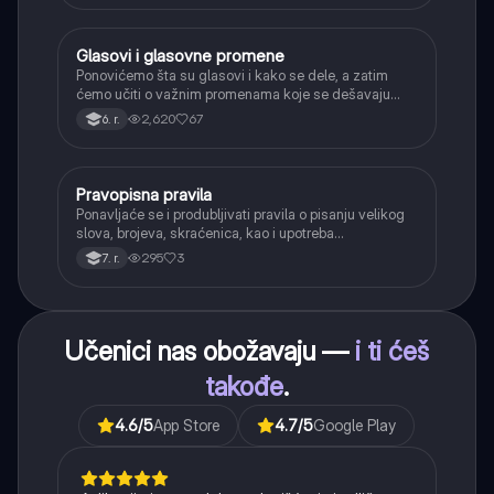
Glasovi i glasovne promene
Srpski jezik
Ponovićemo šta su glasovi i kako se dele, a zatim
ćemo učiti o važnim promenama koje se dešavaju
kada se glasovi nađu jedan pored drugog u rečima
2,620
67
6. r.
(npr. jednačenje suglasnika po zvučnosti i mestu
tvorbe).
Pravopisna pravila
Srpski jezik
Ponavljaće se i produbljivati pravila o pisanju velikog
slova, brojeva, skraćenica, kao i upotreba
interpunkcije, sa posebnim fokusom na zarez u
295
3
7. r.
složenoj rečenici.
Učenici nas obožavaju —
i ti ćeš
takođe
.
4.6
/5
App Store
4.7
/5
Google Play