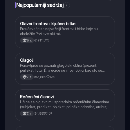
Najpopularniji sadržaj
9
Glavni frontovi i ključne bitke
Istorija
Proučavaće se najvažniji frontovi i bitke koje su
obeležile Prvi svetski rat.
911
15
8. r.
Glagoli
Srpski jezik
Ponavljaće se poznati glagolski oblici (prezent,
perfekat, futur I), a učiće se i novi oblici kao što su
aorist, imperfekat, pluskvamperfekat, futur II, kao i
3,882
132
7. r.
glagolski prilozi i pridevi.
Rečenični članovi
Srpski jezik
Učiće se o glavnim i sporednim rečeničnim članovima
(subjekat, predikat, objekat, priloške odredbe, atribut,
apozicija) i njihovoj funkciji.
1,885
67
7. r.