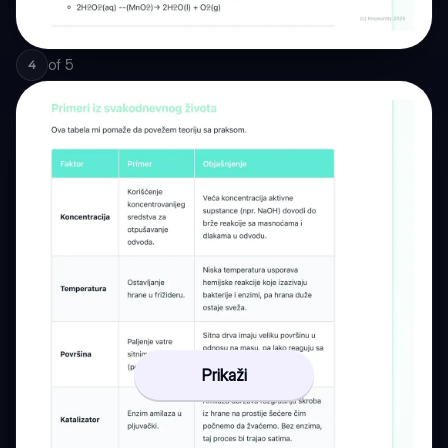
of
5
4
Prikaži