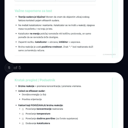
of
5
5