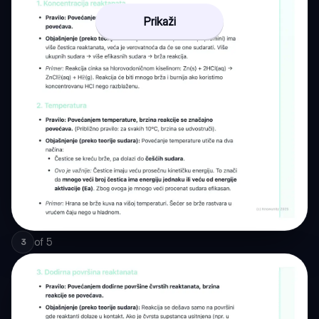
Prikaži
of
5
3