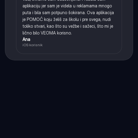
aplikaciju jer sam je videla u reklamama mnogo
puta i bila sam potpuno šokirana. Ova aplikacija
je POMOĆ koju želiš za školu i pre svega, nudi
toliko stvari, kao što su vežbe i sažeci, što mi je
lično bilo VEOMA korisno.
Ana
iOS korisnik