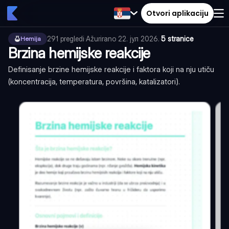
Otvori aplikaciju
291
pregledi
·
Ažurirano
22. јул 2026.
·
5 stranice
Hemija
Brzina hemijske reakcije
Definisanje brzine hemijske reakcije i faktora koji na nju utiču
(koncentracija, temperatura, površina, katalizatori).