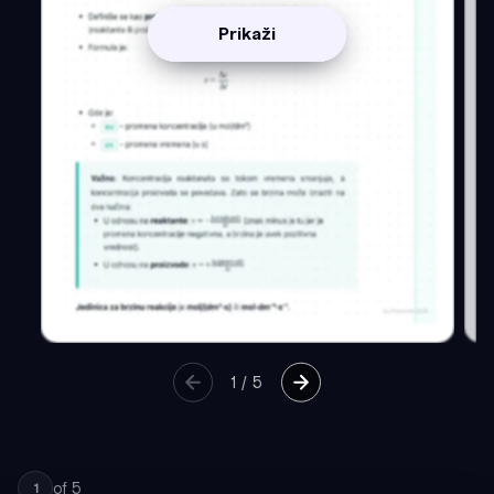
Prikaži
1
/
5
of
5
1