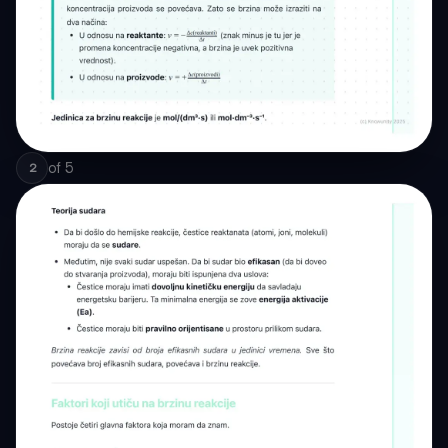
of
5
2