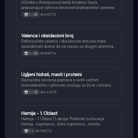
Učićete o Arenijusovoj teoriji kiselina i baza,
prepoznajući njihove osnovne karakteristike i primere.
410
3
1. r. SŠ
Valenca i oksidacioni broj
Hemija
Definisaćete valencu i oksidacioni broj kao mere
sposobnosti atoma da se vezuju sa drugim atomima u
hemijskim jedinjenjima.
808
4
1. r. SŠ
Ugljeni hidrati, masti i proteini
Hemija
Saznaćete osnovne pojmove o ovim važnim
biomolekulima i njihovom značaju za život i ishranu.
443
5
1. r. SŠ
Hemija - 1. Oblast
Hemija
Hemija - 1. Oblast | Lekcije: Predmet izučavanja
hemije , supstanca , čista supstanca , smeša .
738
2
7. r.