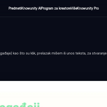
Predmeti
Knowunity AI
Program za kreatore
Više
Knowunity Pro
đaje) kao što su klik, prelazak mišem ili unos teksta, za stvaranje