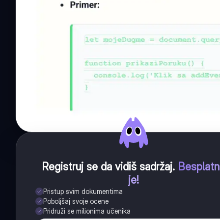
Registruj se da vidiš sadržaj
.
Besplat
je!
Pristup svim dokumentima
Poboljšaj svoje ocene
Pridruži se milionima učenika