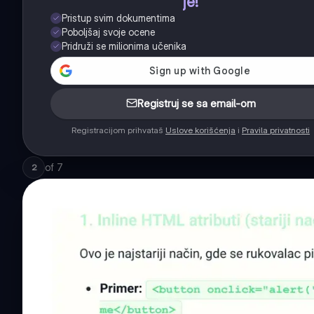
je!
Pristup svim dokumentima
Poboljšaj svoje ocene
Pridruži se milionima učenika
Registruj se sa email-om
Registracijom prihvataš
Uslove korišćenja
i
Pravila privatnosti
of
7
2