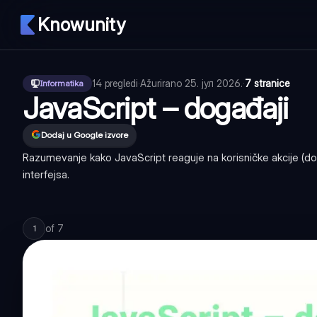
Knowunity
14
pregledi
·
Ažurirano
25. јул 2026.
·
7 stranice
Informatika
JavaScript – događaji
Dodaj u Google izvore
Razumevanje kako JavaScript reaguje na korisničke akcije (doga
interfejsa.
of
7
1