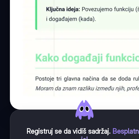
Registruj se da vidiš sadržaj
.
Besplat