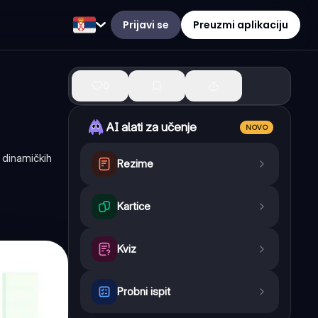
Prijavi se
Preuzmi aplikaciju
0
AI alati za učenje
NOVO
 dinamičkih
Rezime
Kartice
Kviz
Probni ispit