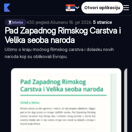
Otvori aplikaciju
430
pregledi
·
Ažurirano
18. јул 2026.
·
5 stranice
Istorija
Pad Zapadnog Rimskog Carstva i
Velika seoba naroda
Učimo o kraju moćnog Rimskog carstva i dolasku novih
naroda koji su oblikovali Evropu.