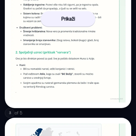
Prikaži
of
5
3