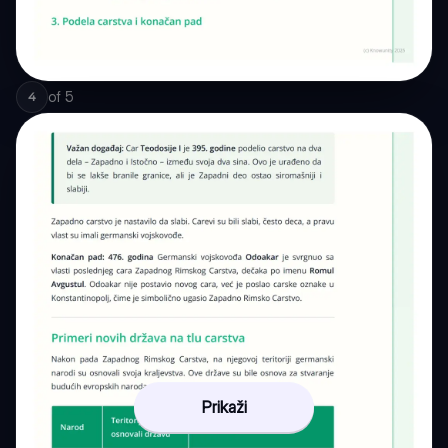
of
5
4
Prikaži