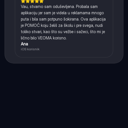
Vau, stvarno sam oduševljena. Probala sam
aplikaciju jer sam je videla u reklamama mnogo
puta i bila sam potpuno šokirana. Ova aplikacija
je POMOĆ koju želiš za školu i pre svega, nudi
toliko stvari, kao što su vežbe i sažeci, što mi je
lično bilo VEOMA korisno.
Ana
iOS korisnik