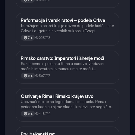
Reformacija i verski ratovi – podela Crkve
Istorija
Istražujemo pokret koji je doveo do podele hrišćanske
Crkve i dugotrajnih verskih sukoba u Evropi.
253
3
7. r.
Rimsko carstvo: Imperatori i širenje moći
Istorija
Saznaćemo o prelasku Rima u carstvo, vladavini
moćnih imperatora i vrhuncu rimske moći i
teritorijalnog širenja.
367
7
6. r.
Osnivanje Rima i Rimsko kraljevstvo
Istorija
Upoznaćemo se sa legendama o nastanku Rima i
periodom kada su njime vladali kraljevi, pre nego što
je postao republika.
418
4
6. r.
Prvi balkanski rat
Istorija