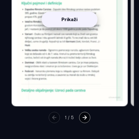
Prikaži
1
/
5