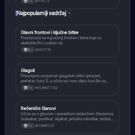
170
1
7. r.
Najpopularniji sadržaj
9
Glavni frontovi i ključne bitke
Istorija
Proučavaće se najvažniji frontovi i bitke koje su
obeležile Prvi svetski rat.
911
15
8. r.
Glagoli
Srpski jezik
Ponavljaće se poznati glagolski oblici (prezent,
perfekat, futur I), a učiće se i novi oblici kao što su
aorist, imperfekat, pluskvamperfekat, futur II, kao i
3,882
132
7. r.
glagolski prilozi i pridevi.
Rečenični članovi
Srpski jezik
Učiće se o glavnim i sporednim rečeničnim članovima
(subjekat, predikat, objekat, priloške odredbe, atribut,
apozicija) i njihovoj funkciji.
1,885
67
7. r.