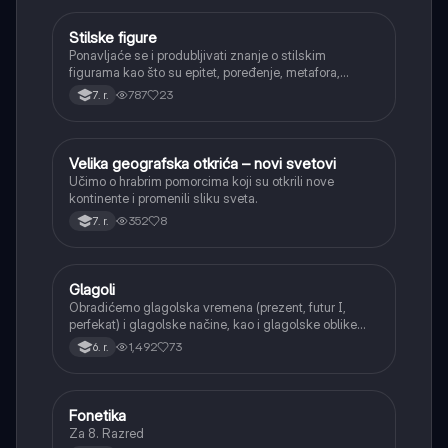
Stilske figure
Srpski jezik
Ponavljaće se i produbljivati znanje o stilskim
figurama kao što su epitet, poređenje, metafora,
personifikacija, hiperbola, onomatopeja, aliteracija i
787
23
7. r.
asonanca, razumevajući njihovu ulogu u tekstu.
Velika geografska otkrića – novi svetovi
Istorija
Učimo o hrabrim pomorcima koji su otkrili nove
kontinente i promenili sliku sveta.
352
8
7. r.
Glagoli
Srpski jezik
Obradićemo glagolska vremena (prezent, futur I,
perfekat) i glagolske načine, kao i glagolske oblike
(infinitiv, glagolski pridevi i prilozi) i glagolski vid
1,492
73
6. r.
(svršeni i nesvršeni).
Fonetika
Srpski jezik
Za 8. Razred