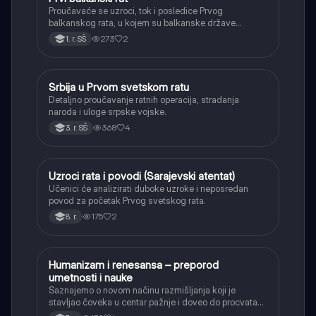
Proučavaće se uzroci, tok i posledice Prvog
balkanskog rata, u kojem su balkanske države
oslobodile veći deo teritorija od Osmanskog carstva.
273
2
1. r. SŠ
Srbija u Prvom svetskom ratu
Istorija
Detaljno proučavanje ratnih operacija, stradanja
naroda i uloge srpske vojske.
368
4
3. r. SŠ
Uzroci rata i povodi (Sarajevski atentat)
Istorija
Učenici će analizirati duboke uzroke i neposredan
povod za početak Prvog svetskog rata.
175
2
8. r.
Humanizam i renesansa – preporod
Istorija
umetnosti i nauke
Saznajemo o novom načinu razmišljanja koji je
stavljao čoveka u centar pažnje i doveo do procvata
umetnosti i nauke.