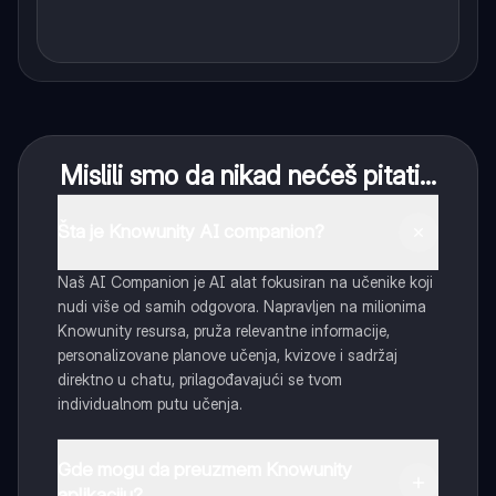
Mislili smo da nikad nećeš pitati...
Šta je Knowunity AI companion?
Naš AI Companion je AI alat fokusiran na učenike koji
nudi više od samih odgovora. Napravljen na milionima
Knowunity resursa, pruža relevantne informacije,
personalizovane planove učenja, kvizove i sadržaj
direktno u chatu, prilagođavajući se tvom
individualnom putu učenja.
Gde mogu da preuzmem Knowunity
aplikaciju?