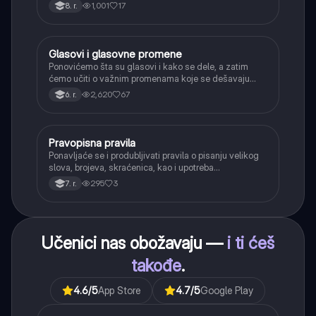
1,001
17
8. r.
Glasovi i glasovne promene
Srpski jezik
Ponovićemo šta su glasovi i kako se dele, a zatim
ćemo učiti o važnim promenama koje se dešavaju
kada se glasovi nađu jedan pored drugog u rečima
2,620
67
6. r.
(npr. jednačenje suglasnika po zvučnosti i mestu
tvorbe).
Pravopisna pravila
Srpski jezik
Ponavljaće se i produbljivati pravila o pisanju velikog
slova, brojeva, skraćenica, kao i upotreba
interpunkcije, sa posebnim fokusom na zarez u
295
3
7. r.
složenoj rečenici.
Učenici nas obožavaju —
i ti ćeš
takođe
.
4.6
/5
App Store
4.7
/5
Google Play