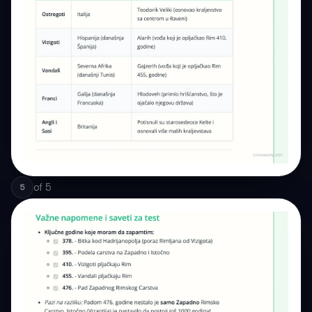
of
5
5