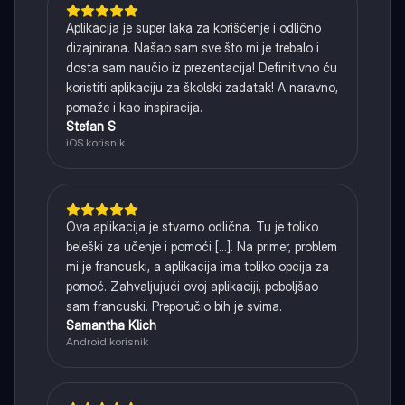
Aplikacija je super laka za korišćenje i odlično
dizajnirana. Našao sam sve što mi je trebalo i
dosta sam naučio iz prezentacija! Definitivno ću
koristiti aplikaciju za školski zadatak! A naravno,
pomaže i kao inspiracija.
Stefan S
iOS korisnik
Ova aplikacija je stvarno odlična. Tu je toliko
beleški za učenje i pomoći [...]. Na primer, problem
mi je francuski, a aplikacija ima toliko opcija za
pomoć. Zahvaljujući ovoj aplikaciji, poboljšao
sam francuski. Preporučio bih je svima.
Samantha Klich
Android korisnik