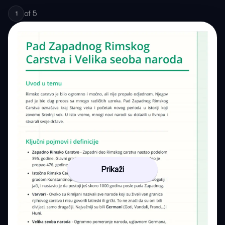
of
5
1
Prikaži