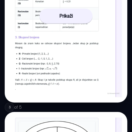
Prikaži
of
5
3