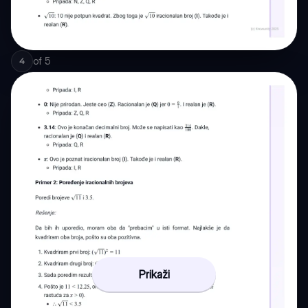
of
5
4
Prikaži