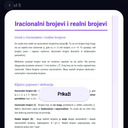
of
5
1
Prikaži