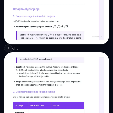
of
5
2