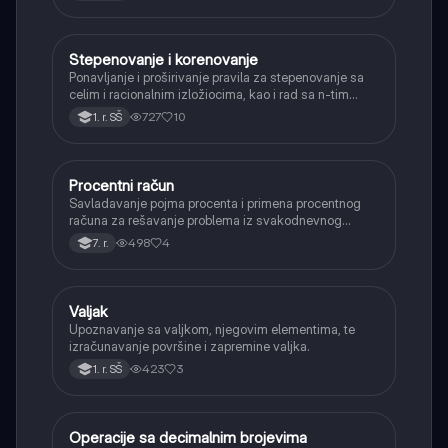
Stepenovanje i korenovanje
Matematika
Ponavljanje i proširivanje pravila za stepenovanje sa
celim i racionalnim izložiocima, kao i rad sa n-tim
korenima i racionalizacijom imenioca.
727
10
1. r. SŠ
Procentni račun
Matematika
Savladavanje pojma procenta i primena procentnog
računa za rešavanje problema iz svakodnevnog
života, kao što su popusti, kamate i povećanja.
498
4
7. r.
Valjak
Matematika
Upoznavanje sa valjkom, njegovim elementima, te
izračunavanje površine i zapremine valjka.
423
3
1. r. SŠ
Operacije sa decimalnim brojevima
Matematika