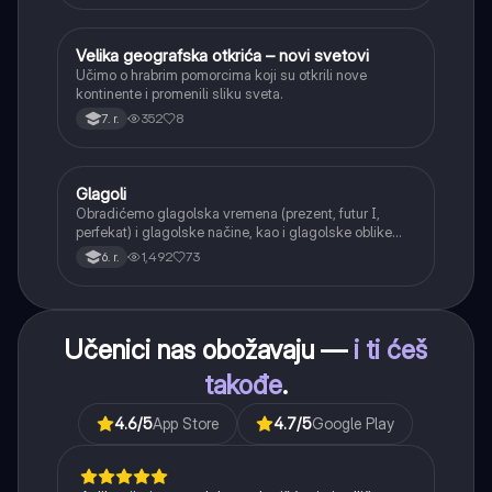
Velika geografska otkrića – novi svetovi
Istorija
Učimo o hrabrim pomorcima koji su otkrili nove
kontinente i promenili sliku sveta.
352
8
7. r.
Glagoli
Srpski jezik
Obradićemo glagolska vremena (prezent, futur I,
perfekat) i glagolske načine, kao i glagolske oblike
(infinitiv, glagolski pridevi i prilozi) i glagolski vid
1,492
73
6. r.
(svršeni i nesvršeni).
Učenici nas obožavaju —
i ti ćeš
takođe
.
4.6
/5
App Store
4.7
/5
Google Play