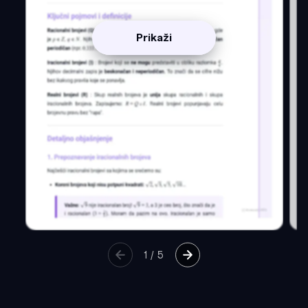
Prikaži
1
/
5