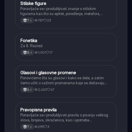
Stilske figure
Srpski jezik
Ponavljaće se i produbljivati znanje o stilskim
figurama kao što su epitet, poređenje, metafora,
personifikacija, hiperbola, onomatopeja, aliteracija i
787
23
7. r.
asonanca, razumevajući njihovu ulogu u tekstu.
Fonetika
Srpski jezik
Za 8. Razred
1,001
17
8. r.
Glasovi i glasovne promene
Srpski jezik
Ponovićemo šta su glasovi i kako se dele, a zatim
ćemo učiti o važnim promenama koje se dešavaju
kada se glasovi nađu jedan pored drugog u rečima
2,620
67
6. r.
(npr. jednačenje suglasnika po zvučnosti i mestu
tvorbe).
Pravopisna pravila
Srpski jezik
Ponavljaće se i produbljivati pravila o pisanju velikog
slova, brojeva, skraćenica, kao i upotreba
interpunkcije, sa posebnim fokusom na zarez u
295
3
7. r.
složenoj rečenici.