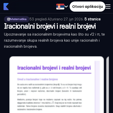
Otvori aplikaciju
53
pregledi
·
Ažurirano
27. јул 2026.
·
5 stranice
Matematika
Iracionalni brojevi i realni brojevi
Upoznavanje sa iracionalnim brojevima kao što su √2 i π, te
razumevanje skupa realnih brojeva kao unije racionalnih i
iracionalnih brojeva.