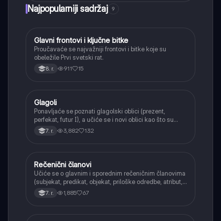
Najpopularniji sadržaj
9
Glavni frontovi i ključne bitke
Istorija
Proučavaće se najvažniji frontovi i bitke koje su
obeležile Prvi svetski rat.
911
15
8. r.
Glagoli
Srpski jezik
Ponavljaće se poznati glagolski oblici (prezent,
perfekat, futur I), a učiće se i novi oblici kao što su
aorist, imperfekat, pluskvamperfekat, futur II, kao i
3,882
132
7. r.
glagolski prilozi i pridevi.
Rečenični članovi
Srpski jezik
Učiće se o glavnim i sporednim rečeničnim članovima
(subjekat, predikat, objekat, priloške odredbe, atribut,
apozicija) i njihovoj funkciji.
1,885
67
7. r.