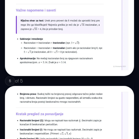
of
5
5