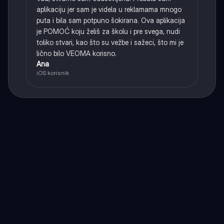
aplikaciju jer sam je videla u reklamama mnogo
puta i bila sam potpuno šokirana. Ova aplikacija
je POMOĆ koju želiš za školu i pre svega, nudi
toliko stvari, kao što su vežbe i sažeci, što mi je
lično bilo VEOMA korisno.
Ana
iOS korisnik