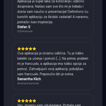
Aplikacija je super laka za korišćenje i odlično
dizajnirana. Našao sam sve što mi je trebalo i
dosta sam naučio iz prezentacija! Definitivno ću
koristiti aplikaciju za školski zadatak! A naravno,
pomaže i kao inspiracija.
Stefan S
iOS korisnik
Ova aplikacija je stvarno odlična. Tu je toliko
beleški za učenje i pomoći [...]. Na primer, problem
mi je francuski, a aplikacija ima toliko opcija za
pomoć. Zahvaljujući ovoj aplikaciji, poboljšao
sam francuski. Preporučio bih je svima.
Samantha Klich
Android korisnik
Vau, stvarno sam oduševljena. Probala sam