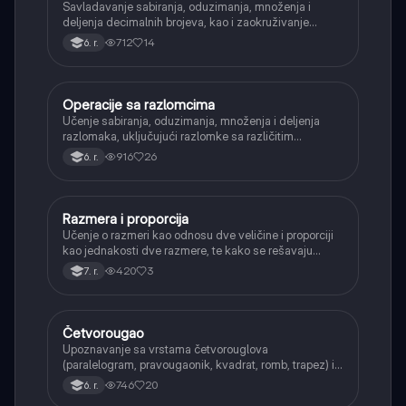
Savladavanje sabiranja, oduzimanja, množenja i
deljenja decimalnih brojeva, kao i zaokruživanje
decimalnih brojeva.
712
14
6. r.
Operacije sa razlomcima
Matematika
Učenje sabiranja, oduzimanja, množenja i deljenja
razlomaka, uključujući razlomke sa različitim
imeniocima.
916
26
6. r.
Razmera i proporcija
Matematika
Učenje o razmeri kao odnosu dve veličine i proporciji
kao jednakosti dve razmere, te kako se rešavaju
proporcije.
420
3
7. r.
Četvorougao
Matematika
Upoznavanje sa vrstama četvorouglova
(paralelogram, pravougaonik, kvadrat, romb, trapez) i
njihovim osnovnim svojstvima.
746
20
6. r.