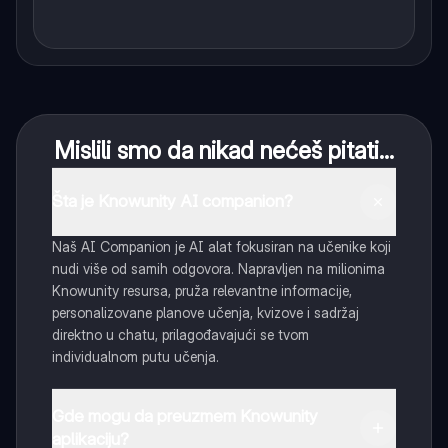
Mislili smo da nikad nećeš pitati...
Šta je Knowunity AI companion?
Naš AI Companion je AI alat fokusiran na učenike koji
nudi više od samih odgovora. Napravljen na milionima
Knowunity resursa, pruža relevantne informacije,
personalizovane planove učenja, kvizove i sadržaj
direktno u chatu, prilagođavajući se tvom
individualnom putu učenja.
Gde mogu da preuzmem Knowunity
aplikaciju?