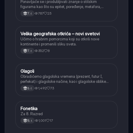
Ponavljaće se i produbljivati znanje o stilskim
figurama kao što su epitet, poređenje, metafora,
personifikacija, hiperbola, onomatopeja, aliteracija i
787
23
7. r.
asonanca, razumevajući njihovu ulogu u tekstu.
Velika geografska otkrića – novi svetovi
Istorija
Učimo o hrabrim pomorcima koji su otkrili nove
kontinente i promenili sliku sveta.
352
8
7. r.
Glagoli
Srpski jezik
Obradićemo glagolska vremena (prezent, futur I,
perfekat) i glagolske načine, kao i glagolske oblike
(infinitiv, glagolski pridevi i prilozi) i glagolski vid
1,492
73
6. r.
(svršeni i nesvršeni).
Fonetika
Srpski jezik
Za 8. Razred
1,001
17
8. r.