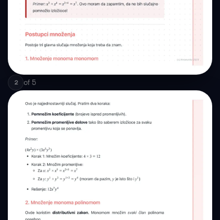
of
5
2