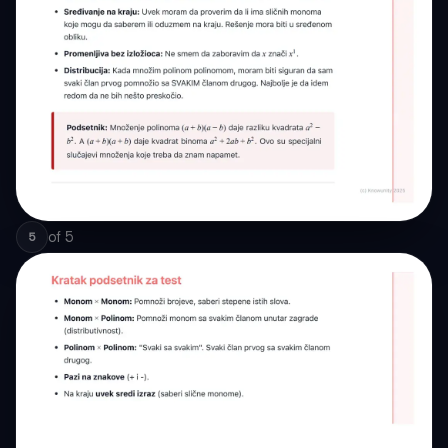
of
5
5