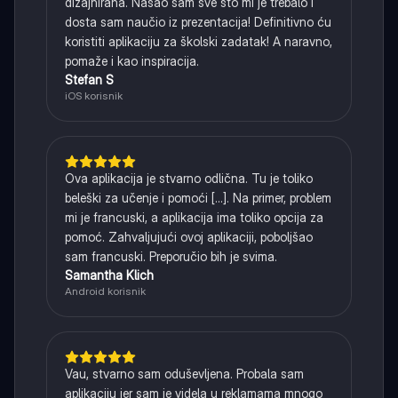
dizajnirana. Našao sam sve što mi je trebalo i
dosta sam naučio iz prezentacija! Definitivno ću
koristiti aplikaciju za školski zadatak! A naravno,
pomaže i kao inspiracija.
Stefan S
iOS korisnik
Ova aplikacija je stvarno odlična. Tu je toliko
beleški za učenje i pomoći [...]. Na primer, problem
mi je francuski, a aplikacija ima toliko opcija za
pomoć. Zahvaljujući ovoj aplikaciji, poboljšao
sam francuski. Preporučio bih je svima.
Samantha Klich
Android korisnik
Vau, stvarno sam oduševljena. Probala sam
aplikaciju jer sam je videla u reklamama mnogo