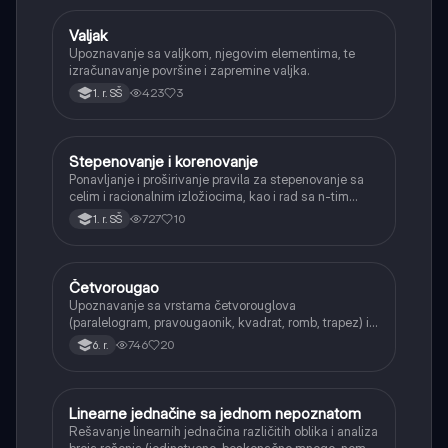
Valjak
Matematika
Upoznavanje sa valjkom, njegovim elementima, te
izračunavanje površine i zapremine valjka.
423
3
1. r. SŠ
Stepenovanje i korenovanje
Matematika
Ponavljanje i proširivanje pravila za stepenovanje sa
celim i racionalnim izložiocima, kao i rad sa n-tim
korenima i racionalizacijom imenioca.
727
10
1. r. SŠ
Četvorougao
Matematika
Upoznavanje sa vrstama četvorouglova
(paralelogram, pravougaonik, kvadrat, romb, trapez) i
njihovim osnovnim svojstvima.
746
20
6. r.
Linearne jednačine sa jednom nepoznatom
Matematika
Rešavanje linearnih jednačina različitih oblika i analiza
broja rešenja (jedinstveno, beskonačno mnogo, nema