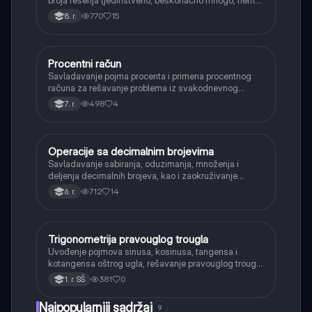
rešenja).
770
15
8. r.
Procentni račun
Matematika
Savladavanje pojma procenta i primena procentnog
računa za rešavanje problema iz svakodnevnog
života, kao što su popusti, kamate i povećanja.
498
4
7. r.
Operacije sa decimalnim brojevima
Matematika
Savladavanje sabiranja, oduzimanja, množenja i
deljenja decimalnih brojeva, kao i zaokruživanje
decimalnih brojeva.
712
14
6. r.
Trigonometrija pravouglog trougla
Matematika
Uvođenje pojmova sinusa, kosinusa, tangensa i
kotangensa oštrog ugla, rešavanje pravouglog trougla
i primena osnovnih trigonometrijskih identiteta.
381
0
1. r. SŠ
Najpopularniji sadržaj
9