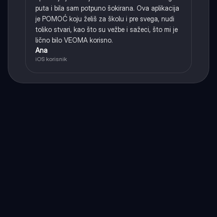
puta i bila sam potpuno šokirana. Ova aplikacija
je POMOĆ koju želiš za školu i pre svega, nudi
toliko stvari, kao što su vežbe i sažeci, što mi je
lično bilo VEOMA korisno.
Ana
iOS korisnik