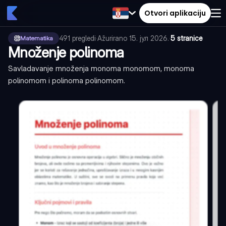
Otvori aplikaciju
491
pregledi
·
Ažurirano
15. јул 2026.
·
5 stranice
Matematika
Množenje polinoma
Savladavanje množenja monoma monomom, monoma
polinomom i polinoma polinomom.