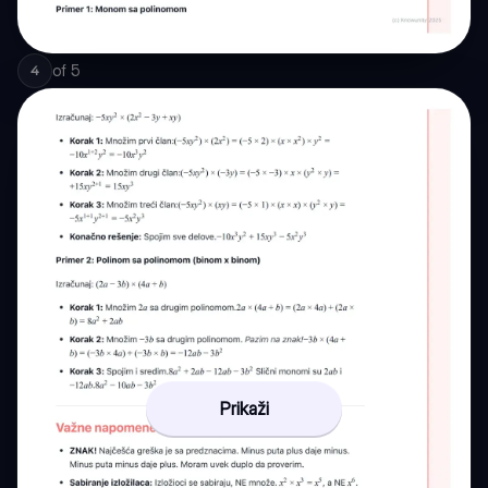
of
5
4
Prikaži