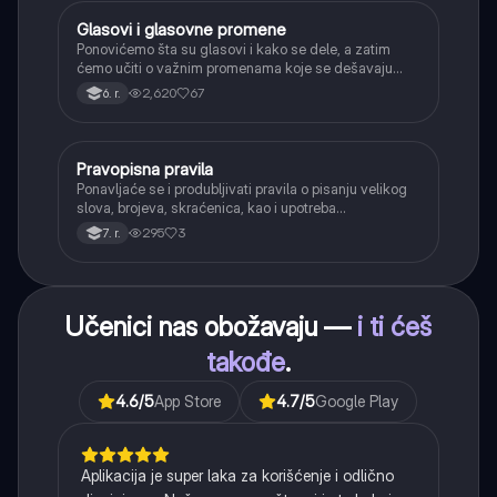
Glasovi i glasovne promene
Srpski jezik
Ponovićemo šta su glasovi i kako se dele, a zatim
ćemo učiti o važnim promenama koje se dešavaju
kada se glasovi nađu jedan pored drugog u rečima
2,620
67
6. r.
(npr. jednačenje suglasnika po zvučnosti i mestu
tvorbe).
Pravopisna pravila
Srpski jezik
Ponavljaće se i produbljivati pravila o pisanju velikog
slova, brojeva, skraćenica, kao i upotreba
interpunkcije, sa posebnim fokusom na zarez u
295
3
7. r.
složenoj rečenici.
Učenici nas obožavaju —
i ti ćeš
takođe
.
4.6
/5
App Store
4.7
/5
Google Play
Aplikacija je super laka za korišćenje i odlično