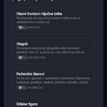
Glavni frontovi i ključne bitke
Istorija
Proučavaće se najvažniji frontovi i bitke koje su
obeležile Prvi svetski rat.
911
15
8. r.
Glagoli
Srpski jezik
Ponavljaće se poznati glagolski oblici (prezent,
perfekat, futur I), a učiće se i novi oblici kao što su
aorist, imperfekat, pluskvamperfekat, futur II, kao i
3,882
132
7. r.
glagolski prilozi i pridevi.
Rečenični članovi
Srpski jezik
Učiće se o glavnim i sporednim rečeničnim članovima
(subjekat, predikat, objekat, priloške odredbe, atribut,
apozicija) i njihovoj funkciji.
1,885
67
7. r.
Stilske figure
Srpski jezik