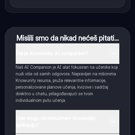
Mislili smo da nikad nećeš pitati...
Šta je Knowunity AI companion?
Naš AI Companion je AI alat fokusiran na učenike koji
nudi više od samih odgovora. Napravljen na milionima
Knowunity resursa, pruža relevantne informacije,
personalizovane planove učenja, kvizove i sadržaj
direktno u chatu, prilagođavajući se tvom
individualnom putu učenja.
Gde mogu da preuzmem Knowunity
aplikaciju?