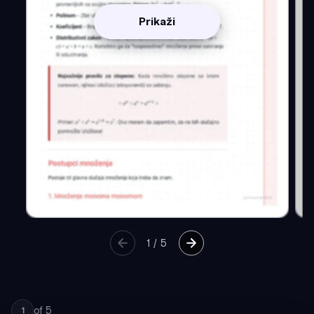
Prikaži
1
/
5
of
5
1