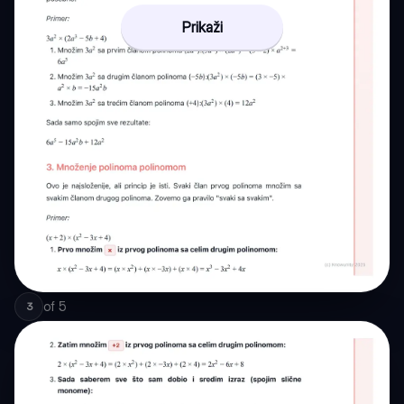
Prikaži
of
5
3