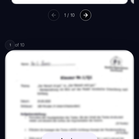
1
/
10
of
10
1