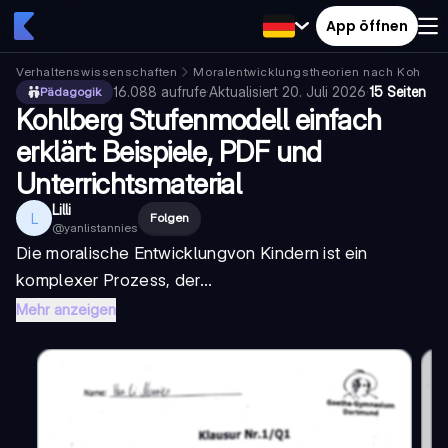
App öffnen
Verhaltenswissenschaften
Moralentwicklungstheorien nach Kohlberg
16.088
aufrufe
·
Aktualisiert
20. Juli 2026
·
15 Seiten
Pädagogik
Kohlberg Stufenmodell einfach
erklärt: Beispiele, PDF und
Unterrichtsmaterial
Lilli
L
Folgen
@
yanlistannies
Die
moralische Entwicklung
von Kindern ist ein
komplexer Prozess, der...
Mehr anzeigen