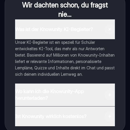
Wir dachten schon, du fragst
nie...
Was ist der Knowunity KI-Begleiter?
Unser KI-Begleiter ist ein speziell für Schüler
entwickeltes KI-Tool, das mehr als nur Antworten
bietet. Basierend auf Millionen von Knowunity-Inhalten
liefert er relevante Informationen, personalisierte
Lernpläne, Quizze und Inhalte direkt im Chat und passt
sich deinem individuellen Lernweg an.
Wo kann ich die Knowunity-App
herunterladen?
Du kannst die App im Google Play Store und im Apple
App Store herunterladen.
Ist Knowunity wirklich kostenlos?
Genau! Genieße kostenlosen Zugang zu Lerninhalten,