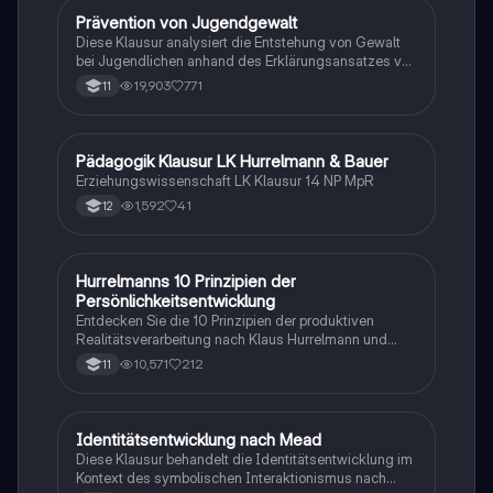
sozialer Verantwortung auseinandersetzen.
Prävention von Jugendgewalt
Pädagogik
Diese Klausur analysiert die Entstehung von Gewalt
bei Jugendlichen anhand des Erklärungsansatzes von
Heitmeyer. Sie beleuchtet die Lebenswege von Serkan
19,903
771
11
A. und Spyridon L., untersucht präventive
Handlungsoptionen und diskutiert die Möglichkeiten
und Grenzen solcher Maßnahmen. Ideal für
Studierende der Erziehungswissenschaften, die sich
Pädagogik Klausur LK Hurrelmann & Bauer
Pädagogik
mit Jugenddelinquenz und Gewaltprävention
Erziehungswissenschaft LK Klausur 14 NP MpR
auseinandersetzen möchten.
1,592
41
12
Hurrelmanns 10 Prinzipien der
Pädagogik
Persönlichkeitsentwicklung
Entdecken Sie die 10 Prinzipien der produktiven
Realitätsverarbeitung nach Klaus Hurrelmann und
deren Bedeutung für die Persönlichkeitsentwicklung.
10,571
212
11
Diese Zusammenfassung behandelt die Rolle von
innerer und äußerer Realität, Sozialisationsinstanzen
und gesellschaftlichen Herausforderungen. Ideal für
Studierende der Sozialwissenschaften und
Identitätsentwicklung nach Mead
Pädagogik
Pädagogik.
Diese Klausur behandelt die Identitätsentwicklung im
Kontext des symbolischen Interaktionismus nach