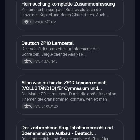
Heimsuchung komplette Zusammenfassung
Deutsch
Zusammenfassung des Buches als auch der
einzelnen Kapitel und deren Charakteren. Auch
tabellarisch. Im Unterricht ohne KI erstellt
5,815
119
12
Deutsch ZP10 Lernzettel
Deutsch
Deutsch ZP10 Lernzettel für Informierendes
Schreiben, Vergleichende Analyse,
Sachtexte/Roman/Gedicht..
5,437
145
10
Alles was du für die ZP10 können musst!
Mathe
(VOLLSTÄNDIG) für Gymnasium und
Realschule
Die Mathe ZP ist machbar. Durch die große Anzahl an
Themen die dran kommen könnten, verliert man
schnell den Überblick. Also habe ich von den kleinsten
5,040
120
10
Themen bis hin zu den größten alles
zusammengefasst <3.
Der zerbrochene Krug Inhaltsübersicht und
Deutsch
Szenenanalyse Aufbau - Deutsch
Q1/Q2/Abitur
Inhaltsübersicht und Szenenanalyse Aufbau “der