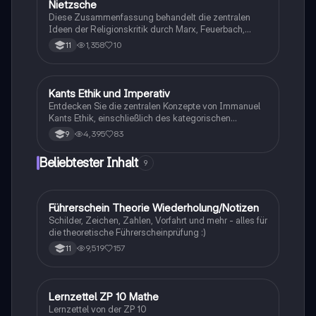
Nietzsche
Diese Zusammenfassung behandelt die zentralen
Ideen der Religionskritik durch Marx, Feuerbach,
Freud und Nietzsche. Sie analysiert Konzepte wie
1,358
10
11
Atheismus, Nihilismus und die psychoanalytische
Sicht auf Religion. Erfahren Sie, wie diese Denker die
Rolle der Religion in der Gesellschaft hinterfragen und
welche philosophischen Ansätze sie vertreten. Ideal
Kants Ethik und Imperativ
Philosophie
für Studierende der Philosophie und
Entdecken Sie die zentralen Konzepte von Immanuel
Religionswissenschaften.
Kants Ethik, einschließlich des kategorischen
Imperativs, des guten Willens und der
4,395
83
9
deontologischen Ethik. Diese Zusammenfassung
bietet einen klaren Überblick über Kants Leben, seine
Beliebtester Inhalt
9
philosophischen Ansätze und deren Anwendung auf
moralische Entscheidungen. Ideal für Studierende der
Philosophie und Ethik.
F
Führerschein Theorie Wiederholung/Notizen
Lerntipps
Schilder, Zeichen, Zahlen, Vorfahrt und mehr - alles für
die theoretische Führerscheinprüfung :)
9,519
157
11
Lernzettel ZP 10 Mathe
Mathe
Lernzettel von der ZP 10