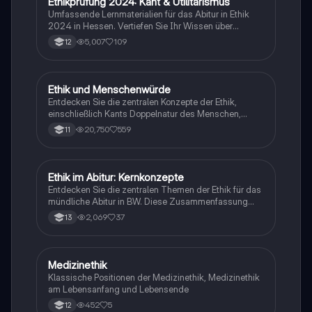
Ethikprüfung 2024: Kant & Utilitarismus
Religion
Umfassende Lernmaterialien für das Abitur in Ethik
2024 in Hessen. Vertiefen Sie Ihr Wissen über
zentrale Theorien wie den Utilitarismus von Bentham
5,007
109
12
und Mill, Kants kategorischen Imperativ, sowie die
politischen Philosophien von Hobbes, Locke und
Rousseau. Themen wie Tierethik, Medizinethik und
Menschenrechte werden ebenfalls behandelt. Ideal
Ethik und Menschenwürde
Philosophie
für die Vorbereitung auf Prüfungen und das
Entdecken Sie die zentralen Konzepte der Ethik,
Verständnis ethischer Grundpositionen.
einschließlich Kants Doppelnatur des Menschen,
Utilitarismus, Medizinethik und die Theorien von
20,750
559
11
Aristoteles und Singer. Diese Zusammenfassung
behandelt die Menschenwürde, Menschenrechte, den
guten Willen und die Prinzipien der Gerechtigkeit.
Ideal für das Abitur in Ethik.
Ethik im Abitur: Kernkonzepte
Philosophie
Entdecken Sie die zentralen Themen der Ethik für das
mündliche Abitur in BW. Diese Zusammenfassung
behandelt die Grundlagen der philosophischen Ethik,
2,069
37
13
Moralkritik, Freiheit und Selbstverständnis des
Menschen, verschiedene Menschenbilder, sowie die
Tugend-, Pflicht- und Utilitarismusethik. Zudem
werden Verantwortungs- und angewandte Ethik
Medizinethik
Philosophie
sowie Religionskritik behandelt. Ideal für die
Klassische Positionen der Medizinethik, Medizinethik
Prüfungsvorbereitung.
am Lebensanfang und Lebensende
452
5
12