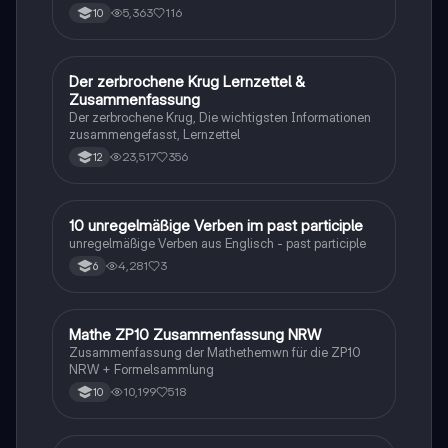
5,363
116
10
Der zerbrochene Krug Lernzettel &
Deutsch
Zusammenfassung
Der zerbrochene Krug, Die wichtigsten Informationen
zusammengefasst, Lernzettel
23,517
356
12
1
10 unregelmäßige Verben im past participle
Englisch
unregelmäßige Verben aus Englisch - past participle
4,281
3
6
Mathe ZP10 Zusammenfassung NRW
Mathe
Zusammenfassung der Mathethemwn für die ZP10
NRW + Formelsammlung
10,199
518
10