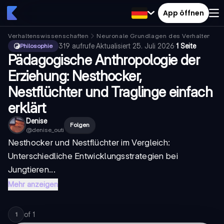
App öffnen
Verhaltenswissenschaften
Neuronale Grundlagen des Verhaltens
319
aufrufe
·
Aktualisiert
25. Juli 2026
·
1 Seite
Philosophie
Pädagogische Anthropologie der
Erziehung: Nesthocker,
Nestflüchter und Traglinge einfach
erklärt
Denise
Folgen
@
denise_outi
Nesthocker und Nestflüchter im Vergleich
:
Unterschiedliche Entwicklungsstrategien bei
Jungtieren...
Mehr anzeigen
of
1
1