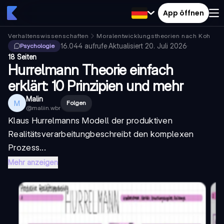
App öffnen
Verhaltenswissenschaften
Moralentwicklungstheorien nach Kohlberg
16.044
aufrufe
·
Aktualisiert
20. Juli 2026
·
Psychologie
18 Seiten
Hurrelmann Theorie einfach
erklärt: 10 Prinzipien und mehr
Malin
M
Folgen
@
maliin.wbr
Klaus Hurrelmanns
Modell der produktiven
Realitätsverarbeitung
beschreibt den komplexen
Prozess...
Mehr anzeigen