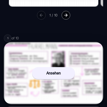
1
/
10
of
10
1
Ansehen