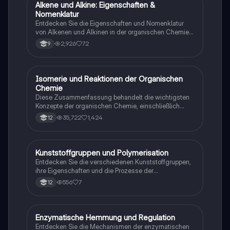
Alkene und Alkine: Eigenschaften &
Chemie
Nomenklatur
Entdecken Sie die Eigenschaften und Nomenklatur
von Alkenen und Alkinen in der organischen Chemie.
Diese Zusammenfassung behandelt die Struktur,
2,926
72
9
Isomerie, allgemeine Formeln und Reaktionen
ungesättigter Kohlenwasserstoffe. Ideal für
Studierende der Chemie, die sich auf Prüfungen
vorbereiten oder ihr Wissen vertiefen möchten.
Isomerie und Reaktionen der Organischen
Chemie
Chemie
Diese Zusammenfassung behandelt die wichtigsten
Konzepte der organischen Chemie, einschließlich
Isomerie, Reaktionsmechanismen,
35,722
1,424
12
Nachweisreaktionen für Aldehyde, Alkohole und
Aromaten. Ideal für das Abitur 2023, bietet sie klare
Erklärungen zu nucleophilen und elektrophilen
Substitutionen sowie zur Nomenklatur von Alkoholen
Kunststoffgruppen und Polymerisation
Chemie
und Alkanen.
Entdecken Sie die verschiedenen Kunststoffgruppen,
ihre Eigenschaften und die Prozesse der
Polymerisation. Dieser Lernzettel bietet eine
556
7
12
umfassende Übersicht über Thermoplaste,
Duroplaste, Elastomere und die Mechanismen der
kationischen und anionischen Polymerisation. Ideal
für Chemie-Abiturienten, die sich auf Prüfungen
Enzymatische Hemmung und Regulation
Chemie
vorbereiten.
Entdecken Sie die Mechanismen der enzymatischen