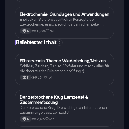
Fetten. Sie umfasst wichtige Konzepte wie
Enzymkinetik, Inhibition, und die Bedeutung von
Vitaminen und Mineralstoffen. Ideal für die
Elektrochemie: Grundlagen und Anwendungen
Chemie
Vorbereitung auf Klausuren im Fach Biologie.
Entdecken Sie die wesentlichen Konzepte der
Elektrochemie, einschließlich galvanischer Zellen,
Elektrolyse, Redoxreaktionen und der Herstellung von
28,706
751
12
Aluminium. Diese Zusammenfassung bietet einen
klaren Überblick über Standardelektrodenpotentiale,
Beliebtester Inhalt
9
elektrochemische Serien und die Funktionsweise von
Batterien und Brennstoffzellen. Ideal für das Abi in
Chemie.
Führerschein Theorie Wiederholung/Notizen
Lerntipps
Schilder, Zeichen, Zahlen, Vorfahrt und mehr - alles für
die theoretische Führerscheinprüfung :)
9,624
161
11
Der zerbrochene Krug Lernzettel &
Deutsch
Zusammenfassung
Der zerbrochene Krug, Die wichtigsten Informationen
zusammengefasst, Lernzettel
23,519
356
12