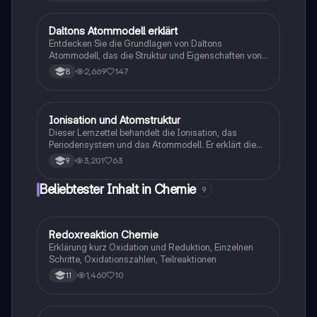
den Erkenntnissen über den Atomkern und die
Atomhülle führten. Ideal für Studierende der Atom-
und Kernphysik.
Daltons Atommodell erklärt
Physik
Entdecken Sie die Grundlagen von Daltons
Atommodell, das die Struktur und Eigenschaften von
Atomen beschreibt. Erfahren Sie, wie Atome
2,669
147
8
unzerstörbar sind, und wie sie sich bei chemischen
Reaktionen neu anordnen. Ideal für Studierende der
Chemie, die ein tieferes Verständnis der atomaren
Theorie suchen.
Ionisation und Atomstruktur
Chemie
Dieser Lernzettel behandelt die Ionisation, das
Periodensystem und das Atommodell. Er erklärt die
Bildung von Ionen, die Lewis-Schreibweise, die
3,201
63
9
Edelgaskonfiguration und die Struktur von Atomen,
einschließlich Protonen, Neutronen und Elektronen.
Beliebtester Inhalt in Chemie
9
Ideal für die Vorbereitung auf Chemiearbeiten.
Redoxreaktion Chemie
Chemie
Erklärung kurz Oxidation und Reduktion, Einzelnen
Schritte, Oxidationszahlen, Teilreaktionen
1,460
10
11