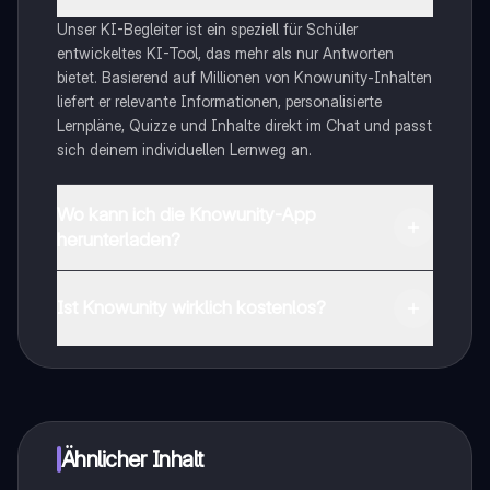
Unser KI-Begleiter ist ein speziell für Schüler
entwickeltes KI-Tool, das mehr als nur Antworten
bietet. Basierend auf Millionen von Knowunity-Inhalten
liefert er relevante Informationen, personalisierte
Lernpläne, Quizze und Inhalte direkt im Chat und passt
sich deinem individuellen Lernweg an.
Wo kann ich die Knowunity-App
herunterladen?
Du kannst die App im Google Play Store und im Apple
App Store herunterladen.
Ist Knowunity wirklich kostenlos?
Genau! Genieße kostenlosen Zugang zu Lerninhalten,
vernetze dich mit anderen Schülern und hol dir
sofortige Hilfe – alles direkt auf deinem Handy.
Ähnlicher Inhalt