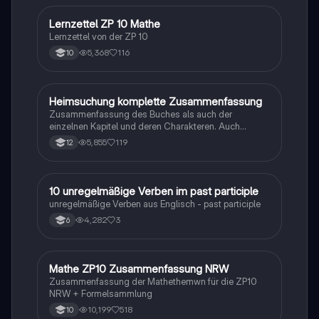
Lernzettel ZP 10 Mathe
Mathe
Lernzettel von der ZP 10
5,368
116
10
Heimsuchung komplette Zusammenfassung
Deutsch
Zusammenfassung des Buches als auch der
einzelnen Kapitel und deren Charakteren. Auch
tabellarisch. Im Unterricht ohne KI erstellt
5,855
119
12
1
10 unregelmäßige Verben im past participle
Englisch
unregelmäßige Verben aus Englisch - past participle
4,282
3
6
Mathe ZP10 Zusammenfassung NRW
Mathe
Zusammenfassung der Mathethemwn für die ZP10
NRW + Formelsammlung
10,199
518
10