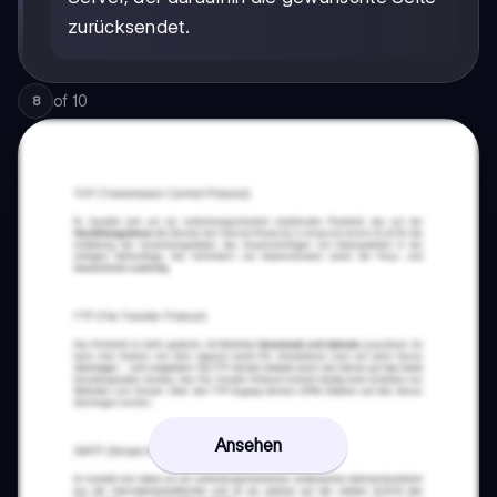
zurücksendet.
of
10
8
Ansehen