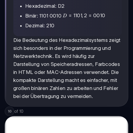
Hexadezimal: D2
D =
=
1101
,
2
=
0010
Binär: 1101 0010
D
1101,
Dezimal: 210
2 =
0010
Die Bedeutung des Hexadezimalsystems zeigt
sich besonders in der Programmierung und
Netzwerktechnik. Es wird häufig zur
Darstellung von Speicheradressen, Farbcodes
in HTML oder MAC-Adressen verwendet. Die
kompakte Darstellung macht es einfacher, mit
großen binären Zahlen zu arbeiten und Fehler
bei der Übertragung zu vermeiden.
of
10
10