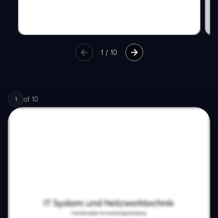
1
/
10
of
10
1