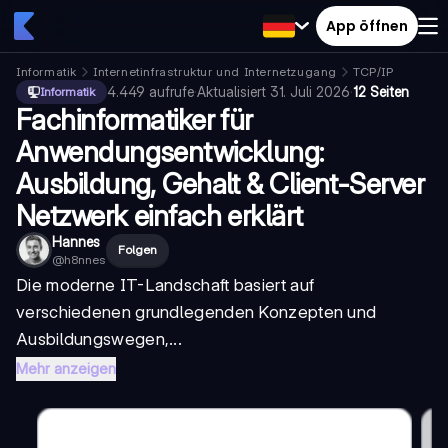
App öffnen
Informatik
Internetinfrastruktur und Internetzugang
TCP/IP
4.449
aufrufe
·
Aktualisiert
31. Juli 2026
·
12 Seiten
Informatik
Fachinformatiker für
Anwendungsentwicklung:
Ausbildung, Gehalt & Client-Server
Netzwerk einfach erklärt
Hannes
Folgen
@
h8nnes
Die moderne IT-Landschaft basiert auf
verschiedenen grundlegenden Konzepten und
Ausbildungswegen,...
Mehr anzeigen