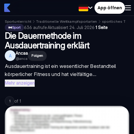
App öffnen
Sportunterricht
Traditionelle Wettkampfsportarten
sportliches Train
636
aufrufe
·
Aktualisiert
24. Juli 2026
·
1 Seite
Sport
Die Dauermethode im
Ausdauertraining erklärt
Ancaa
A
Folgen
@
anca
Ausdauertraining ist ein wesentlicher Bestandteil
körperlicher Fitness und hat vielfältige...
Mehr anzeigen
of
1
1