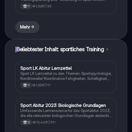
Präsentation bietet einen umfassenden Überblick über
1,365
33
11
die Phasen des Trainingsprozesses, von der
Basisausbildung bis zum Hochleistungstraining.
Erfahren Sie mehr über die Bedeutung von
Leistungsdiagnostik, Periodisierung und
Mehr
Nachbereitung für die Entwicklung individueller
Höchstleistungen. Ideal für Sportpädagogen und
Trainer.
Beliebtester Inhalt: sportliches Training
9
Sport LK Abitur Lernzettel
Sport
Sport LK Lernzettel zu den Themen: Sportspychologie,
Konditionelle/ Koordinative Fahigkeiten, Schelligkeit,
Ausdauer, Sportbiologie, Techniktraining,
1,053
17
11
Taktiktraining, Trainingsaufbau, Bewegungslehre,
Trainingslehre, motorisches Lernen
Sport Abitur 2023: Biologische Grundlagen
Sport
Umfassende Lernressource für das Sportabitur 2023,
die alle relevanten biologischen Grundlagen abdeckt,
einschließlich Muskel- und Herz-Kreislaufsystem,
10,423
311
12
Bewegungslehre, Lern- und Motivationstheorien
sowie biomechanische Prinzipien. Ideal für die