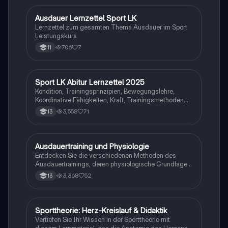
Vorbereitung auf Prüfungen und das Verständnis
komplexer sportwissenschaftlicher Konzepte.
Ausdauer Lernzettel Sport LK
Sport
Lernzettel zum gesamten Thema Ausdauer im Sport
Leistungskurs
706
7
11
Sport LK Abitur Lernzettel 2025
Sport
Kondition, Trainingsprinzipien, Bewegungslehre,
Koordinative Fähigkeiten, Kraft, Trainingsmethoden
Kraft&Ausdauer, Motivation&Gesundheitskonzepte,
3,558
71
13
Motorisches Lernen&Bewegungssteuerung, Sport &
Medien, Organisation Sportspiele,
Taktik&Spielvermittlung
Ausdauertraining und Physiologie
Sport
Entdecken Sie die verschiedenen Methoden des
Ausdauertrainings, deren physiologische Grundlagen
und Trainingseffekte. Diese Zusammenfassung
3,368
52
13
behandelt die Dauermethoden, Intervallmethoden und
deren Einfluss auf das Herz-Kreislauf-System sowie
die Anpassungen der Muskulatur. Ideal für Sport LK
Schüler, die sich auf das Abitur vorbereiten. Enthält
Sporttheorie: Herz-Kreislauf & Didaktik
Sport
wichtige Konzepte wie aerobe und anaerobe
Vertiefen Sie Ihr Wissen in der Sporttheorie mit
Schwellen, Trainingsprinzipien und die Rolle von
diesem Lernmaterial, das die Anatomie des Herzens,