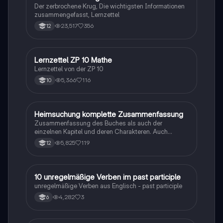
Der zerbrochene Krug, Die wichtigsten Informationen
zusammengefasst, Lernzettel
23,517
356
12
Lernzettel ZP 10 Mathe
Mathe
Lernzettel von der ZP 10
5,366
116
10
Heimsuchung komplette Zusammenfassung
Deutsch
Zusammenfassung des Buches als auch der
einzelnen Kapitel und deren Charakteren. Auch
tabellarisch. Im Unterricht ohne KI erstellt
5,825
119
12
1
10 unregelmäßige Verben im past participle
Englisch
unregelmäßige Verben aus Englisch - past participle
4,282
3
6