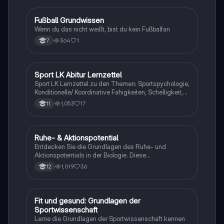
F
Fußball Grundwissen
Sport
Wenn du das nicht weißt, bist du kein Fußbalfan
364
1
7
Sport LK Abitur Lernzettel
Sport
Sport LK Lernzettel zu den Themen: Sportspychologie,
Konditionelle/ Koordinative Fahigkeiten, Schelligkeit,
Ausdauer, Sportbiologie, Techniktraining,
1,053
17
11
Taktiktraining, Trainingsaufbau, Bewegungslehre,
Trainingslehre, motorisches Lernen
Ruhe- & Aktionspotential
Biologie
Entdecken Sie die Grundlagen des Ruhe- und
Aktionspotentials in der Biologie. Diese
Zusammenfassung bietet klare Definitionen,
1,019
36
12
detaillierte Abläufe von Depolarisation bis
Hyperpolarisation, sowie wichtige Diagramme zur
Veranschaulichung der Membranpotentiale. Ideal für
das Biologie-Abitur und das Verständnis
F
Fit und gesund: Grundlagen der
Sport
bioelektrischer Prozesse in Nervenzellen.
Sportwissenschaft
Lerne die Grundlagen der Sportwissenschaft kennen