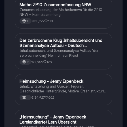
Mathe ZP10 Zusammenfassung NRW
Mathe
Zusammenfassung der Mathethemwn für die ZP10
NRW + Formelsammlung
10,199
518
10
Der zerbrochene Krug Inhaltsübersicht und
Deutsch
Szenenanalyse Aufbau - Deutsch
Q1/Q2/Abitur
Inhaltsübersicht und Szenenanalyse Aufbau “der
zerbrochne Krug” Heinrich von Kleist
7,409
124
12
Heimsuchung - Jenny Erpenbeck
Deutsch
Inhalt, Entstehung und Quellen, Figuren,
Geschichtliche Hintergründe, Motive, Erzählstruktur/-
stil
34,927
662
11
„Heimsuchung“ - Jenny Erpenbeck
Deutsch
Lernlandkarte/ Lern Übersicht
Lernzettel/ Lernlandkarte Heimsuchung, Jenny