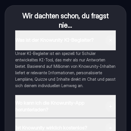
Wir dachten schon, du fragst
nie...
Was ist der Knowunity KI-Begleiter?
Unser KI-Begleiter ist ein speziell für Schüler
entwickeltes KI-Tool, das mehr als nur Antworten
bietet. Basierend auf Millionen von Knowunity-Inhalten
liefert er relevante Informationen, personalisierte
Lernpläne, Quizze und Inhalte direkt im Chat und passt
sich deinem individuellen Lernweg an.
Wo kann ich die Knowunity-App
herunterladen?
Du kannst die App im Google Play Store und im Apple
App Store herunterladen.
Ist Knowunity wirklich kostenlos?