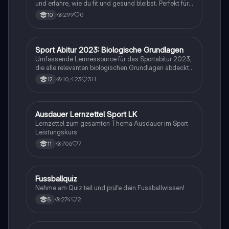
und erfahre, wie du fit und gesund bleibst. Perfekt für
den Sportunterricht in der 11. Klasse!
299
0
10
Sport Abitur 2023: Biologische Grundlagen
Sport
Umfassende Lernressource für das Sportabitur 2023,
die alle relevanten biologischen Grundlagen abdeckt,
einschließlich Muskel- und Herz-Kreislaufsystem,
10,423
311
12
Bewegungslehre, Lern- und Motivationstheorien
sowie biomechanische Prinzipien. Ideal für die
Vorbereitung auf Prüfungen und das Verständnis
komplexer sportwissenschaftlicher Konzepte.
Ausdauer Lernzettel Sport LK
Sport
Lernzettel zum gesamten Thema Ausdauer im Sport
Leistungskurs
706
7
11
F
Fussballquiz
Sport
Nehme am Quiz teil und prüfe dein Fussballwissen!
274
2
8