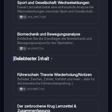
Sport und Gesellschaft: Wechselwirkungen
Sport
Dieser Lernzettel bietet eine umfassende Analyse der
Wechselwirkungen zwischen Sport und Gesellschaft,
einschließlich der Themen Bewegungslehre, Doping,
5,295
128
13
Trainingslehre und deren gesellschaftliche
Auswirkungen. Ideal für das Abitur 2023, deckt er
wichtige Aspekte wie die Rolle von Medien,
Kommerzialisierung, Trendsportarten und die
Biomechanik und Bewegungsanalyse
Sport
gesundheitlichen sowie sozialen Implikationen des
Entdecken Sie die Grundlagen der Biomechanik und
Sports ab.
Bewegungsanalyse für das Sportabitur
Niedersachsen 2024. Dieser Lernzettel behandelt die
1,990
24
12
Phasenmodelle von Meinel/Schnabel und Göhner,
qualitative Bewegungsmerkmale, biomechanische
Beliebtester Inhalt
9
Prinzipien sowie die Reflexion sportlicher
Bewegungen aus verschiedenen Perspektiven. Ideal
für die Vorbereitung auf Prüfungen und das
Verständnis komplexer Bewegungsabläufe.
Führerschein Theorie Wiederholung/Notizen
Lerntipps
Schilder, Zeichen, Zahlen, Vorfahrt und mehr - alles für
die theoretische Führerscheinprüfung :)
9,585
161
11
Der zerbrochene Krug Lernzettel &
Deutsch
Zusammenfassung