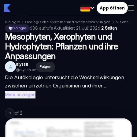
App öffnen
Biologie
Ökologische Systeme und Wechselwirkungen
Nische
688
aufrufe
·
Aktualisiert
21. Juli 2026
·
2 Seiten
Biologie
Mesophyten, Xerophyten und
Hydrophyten: Pflanzen und ihre
Anpassungen
alyssa
A
Folgen
@
alyssa.sv
Die Autökologie untersucht die Wechselwirkungen
zwischen einzelnen Organismen und ihrer...
Mehr anzeigen
of
2
1