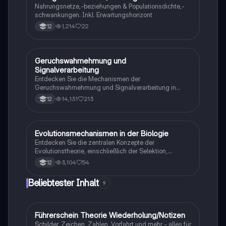
Neurotoxinen. Ideal für Studierende der Neurobiologie
Nahrungsnetze,-beziehungen & Populationsdichte,-
und verwandter Fächer.
schwankungen. Inkl. Erwartungshorizont
1,214
22
12
Geruchswahrnehmung und
Biologie
Signalverarbeitung
Entdecken Sie die Mechanismen der
Geruchswahrnehmung und Signalverarbeitung in
Nervenzellen. Diese Übungsaufgaben für das
14,131
213
12
mündliche Abitur in Neurobiologie behandeln
Rezeptorpotentiale, Aktionspotentiale und die
Codierung von Geruchsstoffsignalen. Ideal für
Studierende, die sich auf Prüfungen vorbereiten.
Evolutionsmechanismen in der Biologie
Biologie
Entdecken Sie die zentralen Konzepte der
Evolutionstheorie, einschließlich der Selektion,
Isolationsmechanismen und Evolutionsfaktoren wie
3,104
54
12
Mutation und Rekombination. Diese
Zusammenfassung bietet einen klaren Überblick über
Beliebtester Inhalt
9
die verschiedenen Selektionsarten und die
Entstehung neuer Arten durch allopatrische und
sympatrische Artbildung. Ideal für Biologiestudenten
im Grundkurs.
Führerschein Theorie Wiederholung/Notizen
Lerntipps
Schilder, Zeichen, Zahlen, Vorfahrt und mehr - alles für