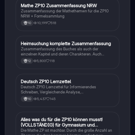
Mathe ZP10 Zusammenfassung NRW
Mathe
Zusammenfassung der Mathethemwn für die ZP10
NRW + Formelsammlung
10,199
518
10
Heimsuchung komplette Zusammenfassung
Deutsch
Zusammenfassung des Buches als auch der
einzelnen Kapitel und deren Charakteren. Auch
tabellarisch. Im Unterricht ohne KI erstellt
5,800
118
12
Deutsch ZP10 Lernzettel
Deutsch
Deutsch ZP10 Lernzettel für Informierendes
Schreiben, Vergleichende Analyse,
Sachtexte/Roman/Gedicht..
5,437
145
10
Alles was du für die ZP10 können musst!
Mathe
(VOLLSTÄNDIG) für Gymnasium und
Realschule
Die Mathe ZP ist machbar. Durch die große Anzahl an