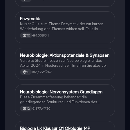
E
Enzymatik
Biologie
Kurzer Quiz zum Thema Enzymatik der zur kurzen
Wiederholung des Themas wirken soll. Falls ihr
Fehlern begegnet wäre ich dankbar ,wenn ihr mir
1,008
1
10
diese weiterleitet. Danke und euch viel Spaß dabei!
Neurobiologie: Aktionspotenziale & Synapsen
Biologie
Vertiefte Studiennotizen zur Neurobiologie für das
Abitur 2024 in Niedersachsen. Erfahren Sie alles über
Aktionspotenziale, Ruhepotenziale, synaptische
3,236
47
11
Integration, die Rolle von Neurotransmittern, die
Mechanismen der Erregungsweiterleitung sowie die
hormonelle Regulation im Nervensystem. Ideal für
Schüler, die sich auf Prüfungen vorbereiten und ein
Neurobiologie: Nervensystem Grundlagen
Biologie
tiefes Verständnis der neuronalen Signalübertragung
Diese Zusammenfassung behandelt die
entwickeln möchten.
grundlegenden Strukturen und Funktionen des
Nervensystems, einschließlich Neuronen, Gliazellen,
1,776
30
12
Ruhepotential, Aktionspotential und synaptische
Integration. Erfahren Sie mehr über die Rolle von
Neurotransmittern, die Mechanismen der
Signalübertragung und die Auswirkungen von
Biologie LK Klausur Q1 Ökologie 14P
Biologie