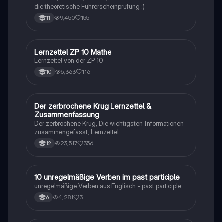
die theoretische Führerscheinprüfung :)
9,450
155
11
Lernzettel ZP 10 Mathe
Mathe
Lernzettel von der ZP 10
5,363
116
10
Der zerbrochene Krug Lernzettel &
Deutsch
Zusammenfassung
Der zerbrochene Krug, Die wichtigsten Informationen
zusammengefasst, Lernzettel
23,517
356
12
1
10 unregelmäßige Verben im past participle
Englisch
unregelmäßige Verben aus Englisch - past participle
4,281
3
6