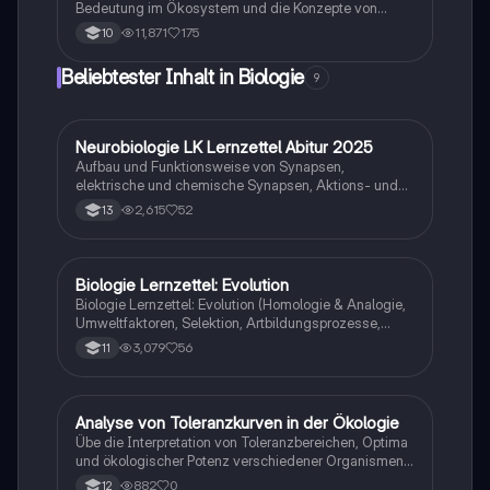
Bedeutung im Ökosystem und die Konzepte von
fundamentaler und realisierter Nische. Diese
11,871
175
10
Zusammenfassung bietet einen klaren Überblick über
die ökologischen Potenzen, Toleranzbereiche und die
Beliebtester Inhalt in Biologie
9
Rolle von Arten in ihrem Lebensraum. Ideal für die
Vorbereitung auf Klausuren und das Verständnis
ökologischer Zusammenhänge.
Neurobiologie LK Lernzettel Abitur 2025
Biologie
Aufbau und Funktionsweise von Synapsen,
elektrische und chemische Synapsen, Aktions- und
Ruhepotential
2,615
52
13
Biologie Lernzettel: Evolution
Biologie
Biologie Lernzettel: Evolution (Homologie & Analogie,
Umweltfaktoren, Selektion, Artbildungsprozesse,
Klimaregeln, Konkurrenz, Evolution des Menschen…)
3,079
56
11
A
Analyse von Toleranzkurven in der Ökologie
Biologie
Übe die Interpretation von Toleranzbereichen, Optima
und ökologischer Potenz verschiedener Organismen
gegenüber Umweltfaktoren.
882
0
12