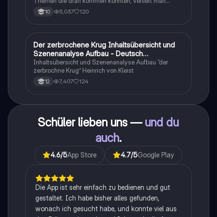
Themen die dran kommen könnten, verliert man
schnell den Überblick. Also habe ich von den kleinsten
5,037
120
10
Themen bis hin zu den größten alles
zusammengefasst <3.
Der zerbrochene Krug Inhaltsübersicht und
Deutsch
Szenenanalyse Aufbau - Deutsch
Q1/Q2/Abitur
Inhaltsübersicht und Szenenanalyse Aufbau “der
zerbrochne Krug” Heinrich von Kleist
7,407
124
12
Schüler lieben uns —
und du
auch
.
4.6
/5
App Store
4.7
/5
Google Play
Die App ist sehr einfach zu bedienen und gut
gestaltet. Ich habe bisher alles gefunden,
wonach ich gesucht habe, und konnte viel aus