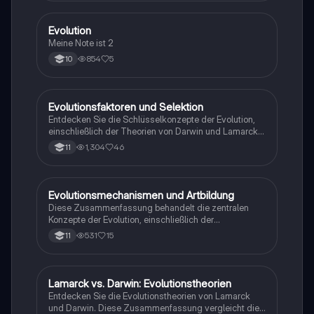
Evolution
Biologie
Meine Note ist 2
854
5
10
Evolutionsfaktoren und Selektion
Biologie
Entdecken Sie die Schlüsselkonzepte der Evolution,
einschließlich der Theorien von Darwin und Lamarck,
der Rolle von Mutationen, Rekombination und
1,304
46
11
Gendrift. Erfahren Sie mehr über natürliche und
sexuelle Selektion, Isolationsmechanismen und die
Bedeutung von Homologie und Analogie in der
evolutionären Biologie. Ideal für Oberstufenschüler,
Evolutionsmechanismen und Artbildung
Biologie
die sich auf Prüfungen vorbereiten.
Diese Zusammenfassung behandelt die zentralen
Konzepte der Evolution, einschließlich der
Mechanismen der Artbildung (allopatrisch,
531
15
11
sympatrisch, parapatrisch), der Homologie und
Analogie, sowie der Rolle von Selektion und Gendrift.
Ideal für das Abitur im Fach Biologie, bietet sie einen
klaren Überblick über evolutionäre Theorien und
Lamarck vs. Darwin: Evolutionstheorien
Biologie
Belege wie Fossilien und Übergangstiere wie den
Entdecken Sie die Evolutionstheorien von Lamarck
Archaeopteryx.
und Darwin. Diese Zusammenfassung vergleicht die