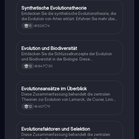
tiefes Verständnis der evolutionären Prozesse und
Synthetische Evolutionstheorie
Biologie
deren Belege suchen.
Entdecken Sie die synthetische Evolutionstheorie, die
die Evolution von Arten erklärt. Erfahren Sie mehr über
die 6 Evolutionsfaktoren wie Mutation, Selektion und
526
4
11
Gendrift, die die genetische Vielfalt und die
Entstehung neuer Arten beeinflussen. Ideal für das
Biologie-Abitur und das Verständnis der evolutionären
Prozesse.
Evolution und Biodiversität
Biologie
Entdecken Sie die Schlüsselkonzepte der Evolution
und Biodiversität in der Biologie. Diese
Zusammenfassung behandelt genetische Variabilität,
847
30
12
Evolutionstheorien (Lamarck und Darwin), natürliche
Selektion, adaptive Radiation und Selektionsformen.
Ideal für Schüler der Oberstufe, die sich auf Prüfungen
vorbereiten oder ihr Wissen vertiefen möchten.
Evolutionsansätze im Überblick
Biologie
Diese Zusammenfassung behandelt die zentralen
Theorien zur Evolution von Lamarck, de Cuvier, Linné
und Darwin. Erfahren Sie mehr über die Mechanismen
607
9
12
der natürlichen Selektion, die Katastrophentheorie und
die Entwicklung von Arten durch
Umweltveränderungen. Ideal für Schüler im
Fachbereich Biologie.
Evolutionsfaktoren und Selektion
Biologie
Diese Zusammenfassung behandelt die zentralen