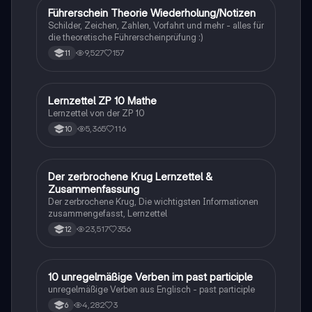
im Grundkurs.
Führerschein Theorie Wiederholung/Notizen
Lerntipps
Schilder, Zeichen, Zahlen, Vorfahrt und mehr - alles für
die theoretische Führerscheinprüfung :)
9,527
157
11
Lernzettel ZP 10 Mathe
Mathe
Lernzettel von der ZP 10
5,365
116
10
Der zerbrochene Krug Lernzettel &
Deutsch
Zusammenfassung
Der zerbrochene Krug, Die wichtigsten Informationen
zusammengefasst, Lernzettel
23,517
356
12
1
10 unregelmäßige Verben im past participle
Englisch
unregelmäßige Verben aus Englisch - past participle
4,282
3
6