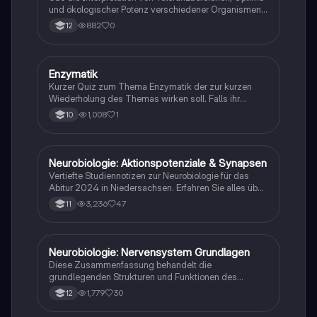
und ökologischer Potenz verschiedener Organismen
gegenüber Umweltfaktoren.
882
0
12
E
Enzymatik
Biologie
Kurzer Quiz zum Thema Enzymatik der zur kurzen
Wiederholung des Themas wirken soll. Falls ihr
Fehlern begegnet wäre ich dankbar ,wenn ihr mir
1,008
1
10
diese weiterleitet. Danke und euch viel Spaß dabei!
Neurobiologie: Aktionspotenziale & Synapsen
Biologie
Vertiefte Studiennotizen zur Neurobiologie für das
Abitur 2024 in Niedersachsen. Erfahren Sie alles über
Aktionspotenziale, Ruhepotenziale, synaptische
3,236
47
11
Integration, die Rolle von Neurotransmittern, die
Mechanismen der Erregungsweiterleitung sowie die
hormonelle Regulation im Nervensystem. Ideal für
Schüler, die sich auf Prüfungen vorbereiten und ein
Neurobiologie: Nervensystem Grundlagen
Biologie
tiefes Verständnis der neuronalen Signalübertragung
Diese Zusammenfassung behandelt die
entwickeln möchten.
grundlegenden Strukturen und Funktionen des
Nervensystems, einschließlich Neuronen, Gliazellen,
1,779
30
12
Ruhepotential, Aktionspotential und synaptische
Integration. Erfahren Sie mehr über die Rolle von