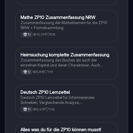
Mathe ZP10 Zusammenfassung NRW
Mathe
Zusammenfassung der Mathethemwn für die ZP10
NRW + Formelsammlung
10,199
518
10
Heimsuchung komplette Zusammenfassung
Deutsch
Zusammenfassung des Buches als auch der
einzelnen Kapitel und deren Charakteren. Auch
tabellarisch. Im Unterricht ohne KI erstellt
5,815
119
12
Deutsch ZP10 Lernzettel
Deutsch
Deutsch ZP10 Lernzettel für Informierendes
Schreiben, Vergleichende Analyse,
Sachtexte/Roman/Gedicht..
5,437
145
10
Alles was du für die ZP10 können musst!
Mathe