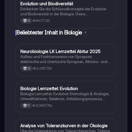
Enthält wichtige Konzepte wie Homologie, Symbiose,
Evolution und Biodiversität
Biologie
und den Stickstoffkreislauf.
Entdecken Sie die Schlüsselkonzepte der Evolution
und Biodiversität in der Biologie. Diese
Zusammenfassung behandelt genetische Variabilität,
847
30
12
Evolutionstheorien (Lamarck und Darwin), natürliche
Selektion, adaptive Radiation und Selektionsformen.
Beliebtester Inhalt in Biologie
9
Ideal für Schüler der Oberstufe, die sich auf Prüfungen
vorbereiten oder ihr Wissen vertiefen möchten.
Neurobiologie LK Lernzettel Abitur 2025
Biologie
Aufbau und Funktionsweise von Synapsen,
elektrische und chemische Synapsen, Aktions- und
Ruhepotential
2,615
52
13
Biologie Lernzettel: Evolution
Biologie
Biologie Lernzettel: Evolution (Homologie & Analogie,
Umweltfaktoren, Selektion, Artbildungsprozesse,
Klimaregeln, Konkurrenz, Evolution des Menschen…)
3,082
56
11
A
Analyse von Toleranzkurven in der Ökologie
Biologie
Übe die Interpretation von Toleranzbereichen, Optima