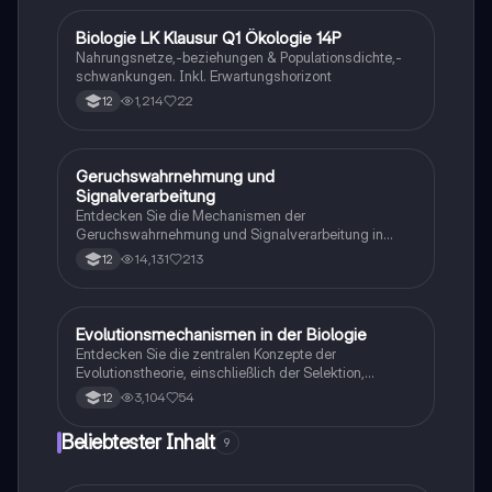
Neurotransmittern, die Mechanismen der
Signalübertragung und die Auswirkungen von
Biologie LK Klausur Q1 Ökologie 14P
Biologie
Neurotoxinen. Ideal für Studierende der Neurobiologie
Nahrungsnetze,-beziehungen & Populationsdichte,-
und verwandter Fächer.
schwankungen. Inkl. Erwartungshorizont
1,214
22
12
Geruchswahrnehmung und
Biologie
Signalverarbeitung
Entdecken Sie die Mechanismen der
Geruchswahrnehmung und Signalverarbeitung in
Nervenzellen. Diese Übungsaufgaben für das
14,131
213
12
mündliche Abitur in Neurobiologie behandeln
Rezeptorpotentiale, Aktionspotentiale und die
Codierung von Geruchsstoffsignalen. Ideal für
Studierende, die sich auf Prüfungen vorbereiten.
Evolutionsmechanismen in der Biologie
Biologie
Entdecken Sie die zentralen Konzepte der
Evolutionstheorie, einschließlich der Selektion,
Isolationsmechanismen und Evolutionsfaktoren wie
3,104
54
12
Mutation und Rekombination. Diese
Zusammenfassung bietet einen klaren Überblick über
Beliebtester Inhalt
9
die verschiedenen Selektionsarten und die
Entstehung neuer Arten durch allopatrische und
sympatrische Artbildung. Ideal für Biologiestudenten