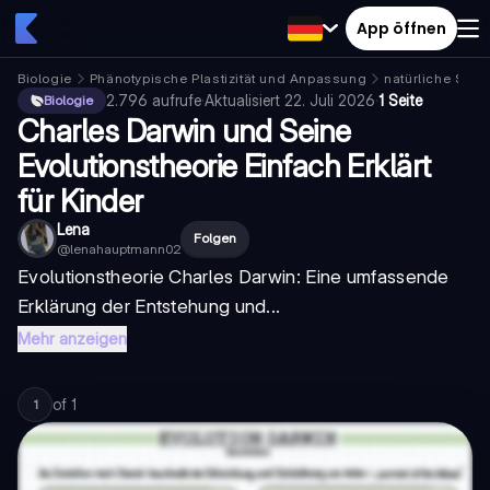
App öffnen
Biologie
Phänotypische Plastizität und Anpassung
natürliche Selek
2.796
aufrufe
·
Aktualisiert
22. Juli 2026
·
1 Seite
Biologie
Charles Darwin und Seine
Evolutionstheorie Einfach Erklärt
für Kinder
Lena
Folgen
@
lenahauptmann02
Evolutionstheorie Charles Darwin
: Eine umfassende
Erklärung der Entstehung und...
Mehr anzeigen
of
1
1