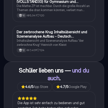
(VOLLSTÄNDIG) für Gymnasium und
Realschule
Die Mathe ZP ist machbar. Durch die große Anzahl an
Themen die dran kommen könnten, verliert man
schnell den Überblick. Also habe ich von den kleinsten
5,041
120
10
Themen bis hin zu den größten alles
zusammengefasst <3.
Der zerbrochene Krug Inhaltsübersicht und
Deutsch
Szenenanalyse Aufbau - Deutsch
Q1/Q2/Abitur
Inhaltsübersicht und Szenenanalyse Aufbau “der
zerbrochne Krug” Heinrich von Kleist
7,409
124
12
Schüler lieben uns —
und du
auch
.
4.6
/5
App Store
4.7
/5
Google Play
Die App ist sehr einfach zu bedienen und gut