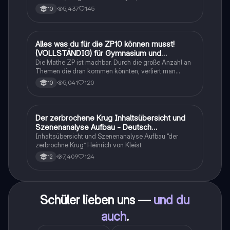
Sachtexte/Roman/Gedicht..
5,437
145
10
Alles was du für die ZP10 können musst!
Mathe
(VOLLSTÄNDIG) für Gymnasium und
Realschule
Die Mathe ZP ist machbar. Durch die große Anzahl an
Themen die dran kommen könnten, verliert man
schnell den Überblick. Also habe ich von den kleinsten
5,041
120
10
Themen bis hin zu den größten alles
zusammengefasst <3.
Der zerbrochene Krug Inhaltsübersicht und
Deutsch
Szenenanalyse Aufbau - Deutsch
Q1/Q2/Abitur
Inhaltsübersicht und Szenenanalyse Aufbau “der
zerbrochne Krug” Heinrich von Kleist
7,409
124
12
Schüler lieben uns —
und du
auch
.