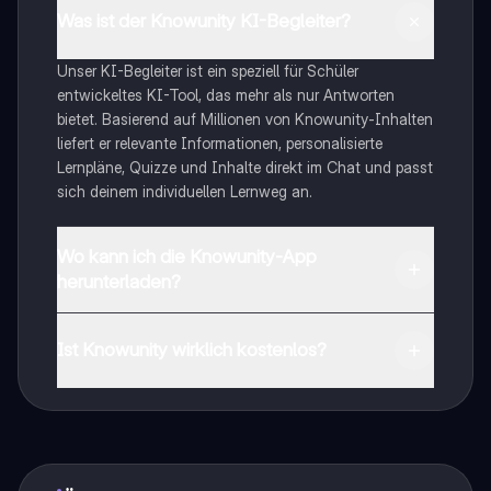
Was ist der Knowunity KI-Begleiter?
Unser KI-Begleiter ist ein speziell für Schüler
entwickeltes KI-Tool, das mehr als nur Antworten
bietet. Basierend auf Millionen von Knowunity-Inhalten
liefert er relevante Informationen, personalisierte
Lernpläne, Quizze und Inhalte direkt im Chat und passt
sich deinem individuellen Lernweg an.
Wo kann ich die Knowunity-App
herunterladen?
Du kannst die App im Google Play Store und im Apple
App Store herunterladen.
Ist Knowunity wirklich kostenlos?
Genau! Genieße kostenlosen Zugang zu Lerninhalten,
vernetze dich mit anderen Schülern und hol dir
sofortige Hilfe – alles direkt auf deinem Handy.