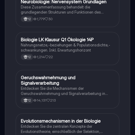
Neurobiologie: Nervensystem Grundlagen
Biologie
tiefes Verständnis der neuronalen Signalübertragung
Diese Zusammenfassung behandelt die
entwickeln möchten.
grundlegenden Strukturen und Funktionen des
Nervensystems, einschließlich Neuronen, Gliazellen,
1,779
30
12
Ruhepotential, Aktionspotential und synaptische
Integration. Erfahren Sie mehr über die Rolle von
Neurotransmittern, die Mechanismen der
Signalübertragung und die Auswirkungen von
Biologie LK Klausur Q1 Ökologie 14P
Biologie
Neurotoxinen. Ideal für Studierende der Neurobiologie
Nahrungsnetze,-beziehungen & Populationsdichte,-
und verwandter Fächer.
schwankungen. Inkl. Erwartungshorizont
1,214
22
12
Geruchswahrnehmung und
Biologie
Signalverarbeitung
Entdecken Sie die Mechanismen der
Geruchswahrnehmung und Signalverarbeitung in
Nervenzellen. Diese Übungsaufgaben für das
14,131
213
12
mündliche Abitur in Neurobiologie behandeln
Rezeptorpotentiale, Aktionspotentiale und die
Codierung von Geruchsstoffsignalen. Ideal für
Studierende, die sich auf Prüfungen vorbereiten.
Evolutionsmechanismen in der Biologie
Biologie
Entdecken Sie die zentralen Konzepte der
Evolutionstheorie, einschließlich der Selektion,