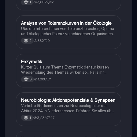
Klimaregeln, Konkurrenz, Evolution des Menschen…)
3,082
56
11
A
Analyse von Toleranzkurven in der Ökologie
Biologie
Übe die Interpretation von Toleranzbereichen, Optima
und ökologischer Potenz verschiedener Organismen
gegenüber Umweltfaktoren.
882
0
12
E
Enzymatik
Biologie
Kurzer Quiz zum Thema Enzymatik der zur kurzen
Wiederholung des Themas wirken soll. Falls ihr
Fehlern begegnet wäre ich dankbar ,wenn ihr mir
1,008
1
10
diese weiterleitet. Danke und euch viel Spaß dabei!
Neurobiologie: Aktionspotenziale & Synapsen
Biologie
Vertiefte Studiennotizen zur Neurobiologie für das
Abitur 2024 in Niedersachsen. Erfahren Sie alles über
Aktionspotenziale, Ruhepotenziale, synaptische
3,236
47
11
Integration, die Rolle von Neurotransmittern, die
Mechanismen der Erregungsweiterleitung sowie die
hormonelle Regulation im Nervensystem. Ideal für
Schüler, die sich auf Prüfungen vorbereiten und ein