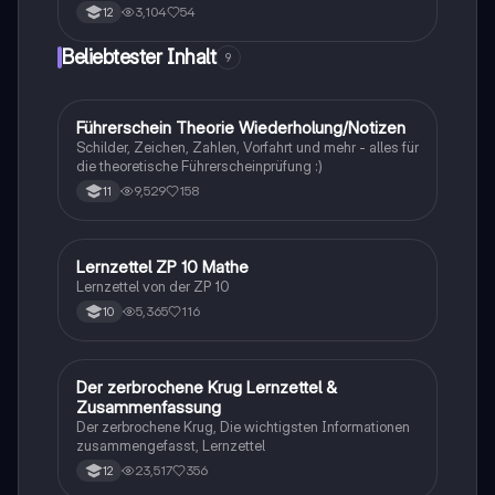
Isolationsmechanismen und Evolutionsfaktoren wie
3,104
54
12
Mutation und Rekombination. Diese
Zusammenfassung bietet einen klaren Überblick über
Beliebtester Inhalt
9
die verschiedenen Selektionsarten und die
Entstehung neuer Arten durch allopatrische und
sympatrische Artbildung. Ideal für Biologiestudenten
im Grundkurs.
Führerschein Theorie Wiederholung/Notizen
Lerntipps
Schilder, Zeichen, Zahlen, Vorfahrt und mehr - alles für
die theoretische Führerscheinprüfung :)
9,529
158
11
Lernzettel ZP 10 Mathe
Mathe
Lernzettel von der ZP 10
5,365
116
10
Der zerbrochene Krug Lernzettel &
Deutsch
Zusammenfassung
Der zerbrochene Krug, Die wichtigsten Informationen
zusammengefasst, Lernzettel
23,517
356
12