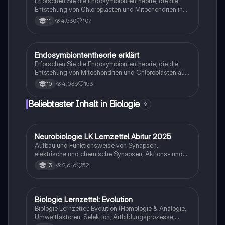
Erforschen Sie die Endosymbiontentheorie, die die
suchen.
Entstehung von Chloroplasten und Mitochondrien in
eukaryotischen Zellen erklärt. Diese
4,530
107
11
Zusammenfassung behandelt die Rolle von
Prokaryoten, die Kompartimentierung von Zellen und
die evolutionären Belege für die Symbiose zwischen
Prokaryoten und Eukaryoten. Ideal für Studierende der
Endosymbiontentheorie erklärt
Biologie
Biologie, die ein tieferes Verständnis der Zellstruktur
Erforschen Sie die Endosymbiontentheorie, die die
und -funktion erlangen möchten.
Entstehung von Mitochondrien und Chloroplasten aus
symbiotischen Prokaryoten beschreibt. Diese
4,036
153
10
Zusammenfassung behandelt die Struktur von
Mitochondrien und Chloroplasten, die ATP-Produktion
Beliebtester Inhalt in Biologie
9
und die evolutionären Beweise für die Symbiose
zwischen Eukaryoten und Prokaryoten. Ideal für
Studierende der Biologie, die ein tieferes Verständnis
der Zellbiologie und Energieübertragung in Zellen
Neurobiologie LK Lernzettel Abitur 2025
Biologie
suchen.
Aufbau und Funktionsweise von Synapsen,
elektrische und chemische Synapsen, Aktions- und
Ruhepotential
2,616
52
13
Biologie Lernzettel: Evolution
Biologie
Biologie Lernzettel: Evolution (Homologie & Analogie,
Umweltfaktoren, Selektion, Artbildungsprozesse,