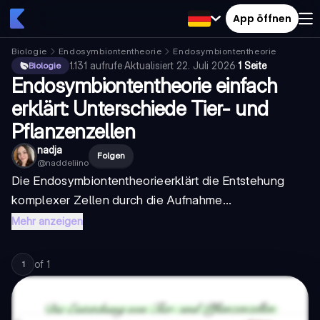
App öffnen
Biologie
Endosymbiontentheorie
Endosymbiontentheorie
1.131
aufrufe
·
Aktualisiert
22. Juli 2026
·
1 Seite
Biologie
Endosymbiontentheorie einfach
erklärt: Unterschiede Tier- und
Pflanzenzellen
nadja
Folgen
@
naddeliino
Die
Endosymbiontentheorie
erklärt die Entstehung
komplexer Zellen durch die Aufnahme...
Mehr anzeigen
of
1
1