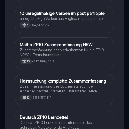
1
10 unregelmäßige Verben im past participle
Englisch
unregelmäßige Verben aus Englisch - past participle
4,282
3
6
Mathe ZP10 Zusammenfassung NRW
Mathe
Zusammenfassung der Mathethemwn für die ZP10
NRW + Formelsammlung
10,199
518
10
Heimsuchung komplette Zusammenfassung
Deutsch
Zusammenfassung des Buches als auch der
einzelnen Kapitel und deren Charakteren. Auch
tabellarisch. Im Unterricht ohne KI erstellt
5,815
119
12
Deutsch ZP10 Lernzettel
Deutsch
Deutsch ZP10 Lernzettel für Informierendes
Schreiben, Vergleichende Analyse,