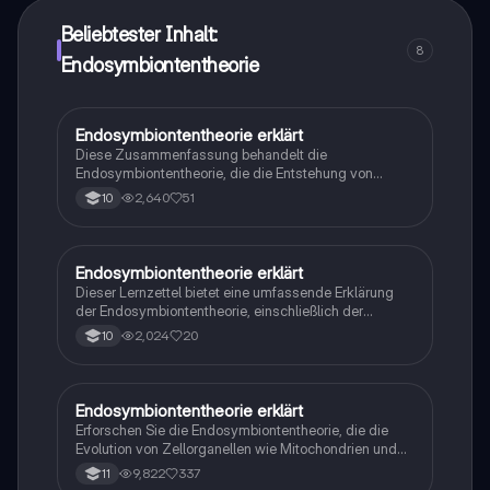
Beliebtester Inhalt:
8
Endosymbiontentheorie
Endosymbiontentheorie erklärt
Biologie
Diese Zusammenfassung behandelt die
Endosymbiontentheorie, die die Entstehung von
Mitochondrien und Plastiden in eukaryotischen Zellen
2,640
51
10
erklärt. Sie umfasst die Bedeutung der Theorie, die
Belege für die Endosymbiose, sowie den Prozess der
Zellorganellenbildung. Ideal für Studierende der
Biologie, die ein tieferes Verständnis der Zellstruktur
Endosymbiontentheorie erklärt
Biologie
und Evolution suchen.
Dieser Lernzettel bietet eine umfassende Erklärung
der Endosymbiontentheorie, einschließlich der
Definition, der Rolle von Mitochondrien und Plastiden
2,024
20
10
sowie der Symbiose zwischen Prokaryoten und
Eukaryoten. Ideal für Studierende, die die Entstehung
komplexer Zellen verstehen möchten.
Endosymbiontentheorie erklärt
Biologie
Erforschen Sie die Endosymbiontentheorie, die die
Evolution von Zellorganellen wie Mitochondrien und
Chloroplasten beschreibt. Diese Zusammenfassung
9,822
337
11
behandelt die Symbiose zwischen Prokaryoten und