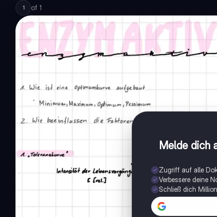
of
1
1
Melde dich a
Zugriff auf alle D
Verbessere deine N
Schließ dich Milli