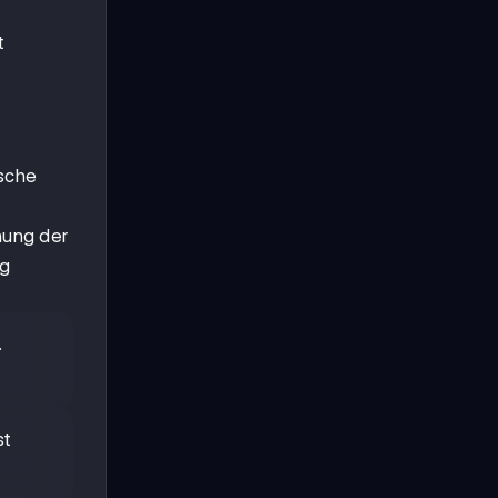
t
ische
hung der
ng
.
st