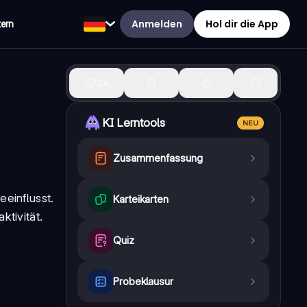
Anmelden
Hol dir die App
tern
24
KI Lerntools
NEU
Zusammenfassung
eeinflusst.
Karteikarten
ktivität
.
Quiz
Probeklausur