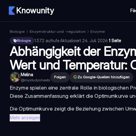
Knowunity
Fä
Biologie
Enzymstruktur und -regulation
Enzyme
1.372
aufrufe
·
Aktualisiert
24. Juli 2026
·
1 Seite
Biologie
Abhängigkeit der Enzym
Wert und Temperatur:
Melina
Folgen
Zu Google-Quellen hinzufügen
@
mystudysheets
Enzyme spielen eine zentrale Rolle in biologischen Pr
Diese Zusammenfassung erklärt die Optimumkurve und
Die Optimumkurve zeigt die Beziehung zwischen Umwe
Mehr anzeigen