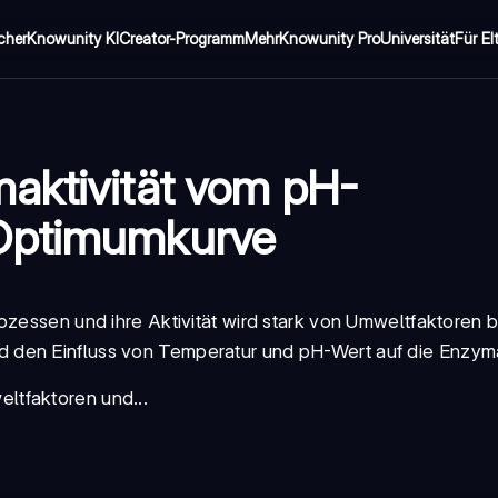
cher
Knowunity KI
Creator-Programm
Mehr
Knowunity Pro
Universität
Für El
aktivität vom pH-
 Optimumkurve
ozessen und ihre Aktivität wird stark von Umweltfaktoren b
 den Einfluss von Temperatur und pH-Wert auf die
Enzyma
ltfaktoren und...