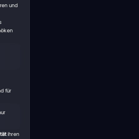
oren und
s
nöken
d für
nur
tät
ihren