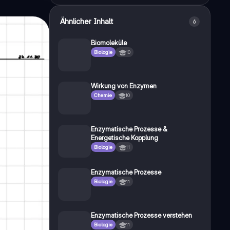
Ähnlicher Inhalt
6
Biomoleküle
Biologie
10
Wirkung von Enzymen
Chemie
10
Enzymatische Prozesse &
Energetische Kopplung
Biologie
11
Enzymatische Prozesse
Biologie
11
Enzymatische Prozesse verstehen
Biologie
11