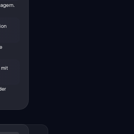
lagern.
ion
se
 mit
der