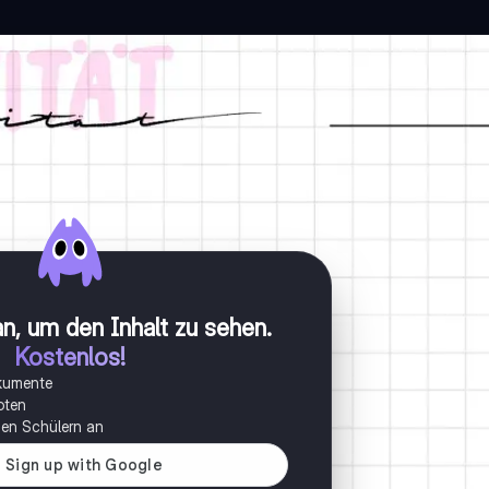
n, um den Inhalt zu sehen
.
Kostenlos!
okumente
oten
onen Schülern an