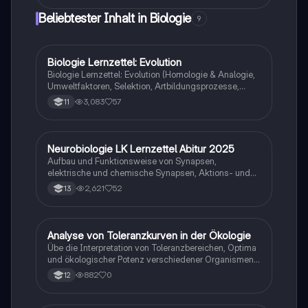
Zusammenfassung bietet einen umfassenden
Beliebtester Inhalt in Biologie
9
Überblick über die chemischen Prozesse, die beim
Waschen ablaufen, und die Auswirkungen auf Umwelt
und Gesundheit. Ideal für Studierende der Chemie
und Hauswirtschaft.
Biologie Lernzettel: Evolution
Biologie
Biologie Lernzettel: Evolution (Homologie & Analogie,
Umweltfaktoren, Selektion, Artbildungsprozesse,
Klimaregeln, Konkurrenz, Evolution des Menschen…)
3,083
57
11
Neurobiologie LK Lernzettel Abitur 2025
Biologie
Aufbau und Funktionsweise von Synapsen,
elektrische und chemische Synapsen, Aktions- und
Ruhepotential
2,621
52
13
A
Analyse von Toleranzkurven in der Ökologie
Biologie
Übe die Interpretation von Toleranzbereichen, Optima
und ökologischer Potenz verschiedener Organismen
gegenüber Umweltfaktoren.
882
0
12