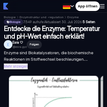
App öffnen
Biologie
Enzymstruktur und -regulation
Enzyme
7.549
aufrufe
·
Aktualisiert
30. Juli 2026
·
5 Seiten
Biologie
Entdecke die Enzyme: Temperatur
und pH-Wert einfach erklärt!
Esra 🤍
E
Folgen
@
esra.gyz
Enzyme sind
Biokatalysatoren
, die biochemische
Reaktionen im Stoffwechsel beschleunigen....
Mehr anzeigen