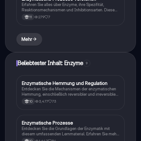
Erfahren Sie alles über Enzyme, ihre Spezifität,
Reaktionsmechanismen und Inhibitionsarten. Diese
Zusammenfassung behandelt das Schlüssel-
279
7
11
Schloss-Prinzip, die Michaelis-Menten-Konstante,
kompetitive und allosterische Hemmung sowie die
Einflussfaktoren pH-Wert und Temperatur auf die
Enzymaktivität. Ideal für Studierende der Biochemie
Mehr
und verwandter Fächer.
Beliebtester Inhalt: Enzyme
9
Enzymatische Hemmung und Regulation
Chemie
Entdecken Sie die Mechanismen der enzymatischen
Hemmung, einschließlich reversibler und irreversibler
Hemmung durch Schwermetallionen. Diese
3,477
73
10
Arbeitsblätter bieten eine umfassende Analyse der
Enzymstruktur, -funktion und -regulation,
einschließlich der Unterschiede zwischen
kompetitiver und allosterischer Hemmung. Ideal für
Enzymatische Prozesse
Biologie
das Verständnis von Enzymkinetik und
Entdecken Sie die Grundlagen der Enzymatik mit
Reaktionsmechanismen.
diesem umfassenden Lernmaterial. Erfahren Sie mehr
über den Aufbau und die Funktion von Enzymen, das
1,642
84