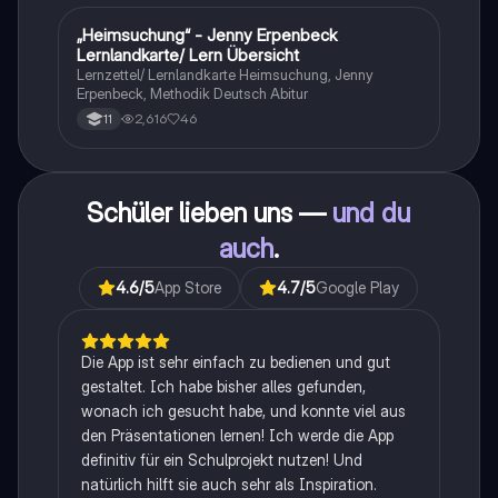
„Heimsuchung“ - Jenny Erpenbeck
Deutsch
Lernlandkarte/ Lern Übersicht
Lernzettel/ Lernlandkarte Heimsuchung, Jenny
Erpenbeck, Methodik Deutsch Abitur
2,616
46
11
Schüler lieben uns —
und du
auch
.
4.6
/5
App Store
4.7
/5
Google Play
Die App ist sehr einfach zu bedienen und gut
gestaltet. Ich habe bisher alles gefunden,
wonach ich gesucht habe, und konnte viel aus
den Präsentationen lernen! Ich werde die App
definitiv für ein Schulprojekt nutzen! Und
natürlich hilft sie auch sehr als Inspiration.