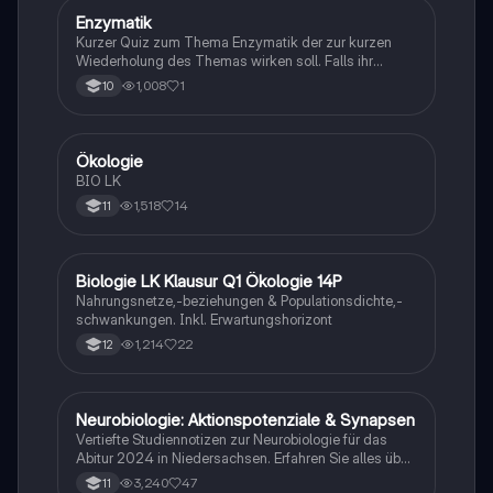
E
Enzymatik
Biologie
Kurzer Quiz zum Thema Enzymatik der zur kurzen
Wiederholung des Themas wirken soll. Falls ihr
Fehlern begegnet wäre ich dankbar ,wenn ihr mir
1,008
1
10
diese weiterleitet. Danke und euch viel Spaß dabei!
Ökologie
Biologie
BIO LK
1,518
14
11
Biologie LK Klausur Q1 Ökologie 14P
Biologie
Nahrungsnetze,-beziehungen & Populationsdichte,-
schwankungen. Inkl. Erwartungshorizont
1,214
22
12
Neurobiologie: Aktionspotenziale & Synapsen
Biologie
Vertiefte Studiennotizen zur Neurobiologie für das
Abitur 2024 in Niedersachsen. Erfahren Sie alles über
Aktionspotenziale, Ruhepotenziale, synaptische
3,240
47
11