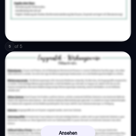
of
5
5
Ansehen