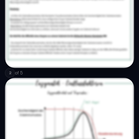
of
5
2