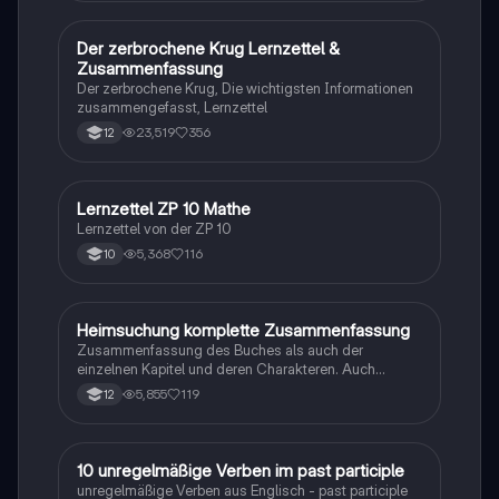
Der zerbrochene Krug Lernzettel &
Deutsch
Zusammenfassung
Der zerbrochene Krug, Die wichtigsten Informationen
zusammengefasst, Lernzettel
23,519
356
12
Lernzettel ZP 10 Mathe
Mathe
Lernzettel von der ZP 10
5,368
116
10
Heimsuchung komplette Zusammenfassung
Deutsch
Zusammenfassung des Buches als auch der
einzelnen Kapitel und deren Charakteren. Auch
tabellarisch. Im Unterricht ohne KI erstellt
5,855
119
12
1
10 unregelmäßige Verben im past participle
Englisch
unregelmäßige Verben aus Englisch - past participle