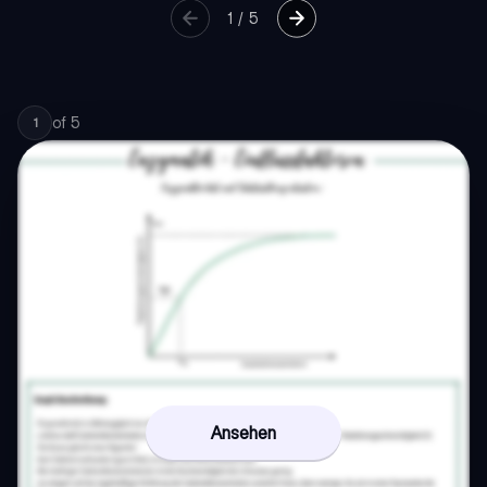
1
/
5
of
5
1
Ansehen