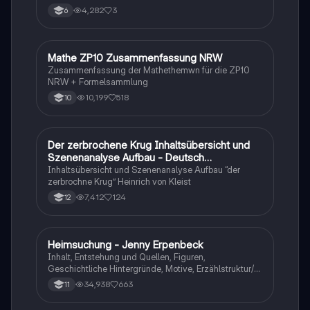
4,282
3
6
Mathe ZP10 Zusammenfassung NRW
Mathe
Zusammenfassung der Mathethemwn für die ZP10
NRW + Formelsammlung
10,199
518
10
Der zerbrochene Krug Inhaltsübersicht und
Deutsch
Szenenanalyse Aufbau - Deutsch
Q1/Q2/Abitur
Inhaltsübersicht und Szenenanalyse Aufbau “der
zerbrochne Krug” Heinrich von Kleist
7,412
124
12
Heimsuchung - Jenny Erpenbeck
Deutsch
Inhalt, Entstehung und Quellen, Figuren,
Geschichtliche Hintergründe, Motive, Erzählstruktur/-
stil
34,938
663
11