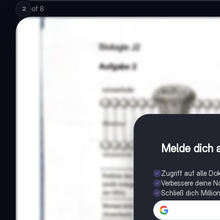
of
8
2
Melde dich a
Zugriff auf alle D
Verbessere deine N
Schließ dich Milli