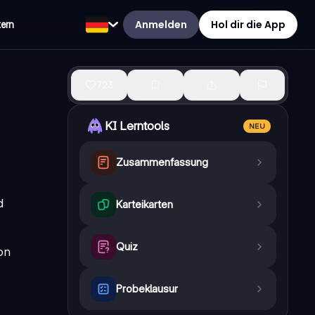
Anmelden
Hol dir die App
tern
723
KI Lerntools
NEU
Zusammenfassung
d
Karteikarten
Quiz
on
Probeklausur