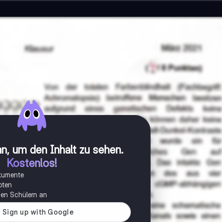
n, um den Inhalt zu sehen
.
Kostenlos!
okumente
oten
onen Schülern an