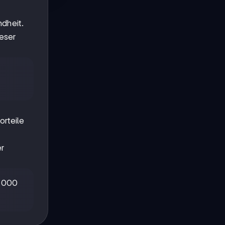
dheit.
eser
orteile
er
0.000