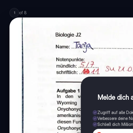
of
8
1
Melde dich a
Zugriff auf alle D
Verbessere deine N
Schließ dich Milli