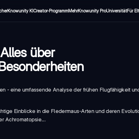
cher
Knowunity KI
Creator-Programm
Mehr
Knowunity Pro
Universität
Für El
Alles über
Besonderheiten
n - eine umfassende Analyse der frühen Flugfähigkeit un
htige Einblicke in die
Fledermaus-Arten
und deren Evoluti
er Achromatopsie...