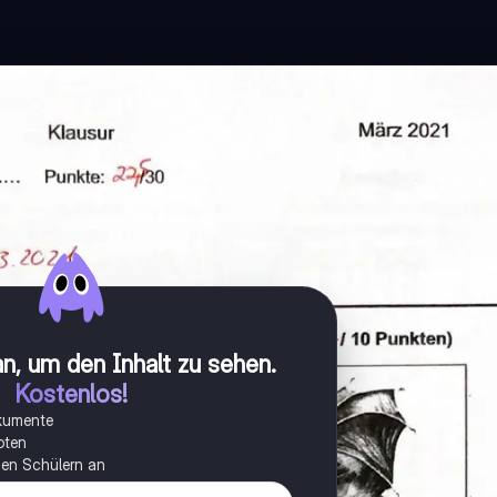
n, um den Inhalt zu sehen
.
Kostenlos!
okumente
oten
onen Schülern an