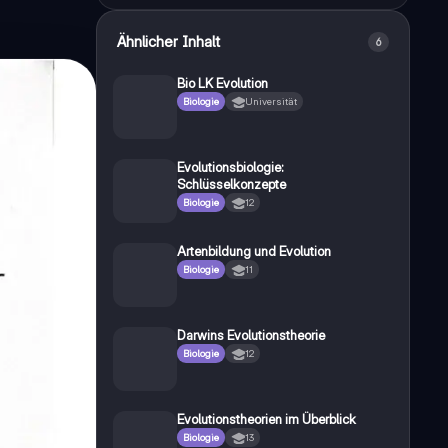
Ähnlicher Inhalt
6
Bio LK Evolution
Biologie
Universität
Evolutionsbiologie:
Schlüsselkonzepte
Biologie
12
Artenbildung und Evolution
Biologie
11
Darwins Evolutionstheorie
Biologie
12
Evolutionstheorien im Überblick
Biologie
13