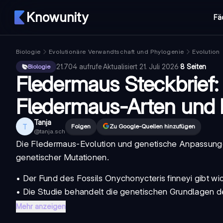
Knowunity
Fä
Biologie
Evolutionäre Verwandtschaft und Phylogenie
Evolution
21.704
aufrufe
·
Aktualisiert
21. Juli 2026
·
8 Seiten
Biologie
Fledermaus Steckbrief: 
Fledermaus-Arten und 
Tanja
T
Folgen
Zu Google-Quellen hinzufügen
@
tanja.sch
Die Fledermaus-Evolution und genetische Anpassunge
genetischer Mutationen.
• Der Fund des Fossils Onychonycteris finneyi gibt wic
• Die Studie behandelt die genetischen Grundlagen d
Mehr anzeigen