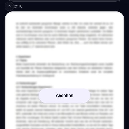
of
10
6
Ansehen