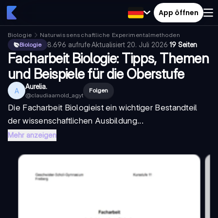
App öffnen
Biologie
Naturwissenschaftliche Experimentalmethoden
8.696
aufrufe
·
Aktualisiert
20. Juli 2026
·
19 Seiten
Biologie
Facharbeit Biologie: Tipps, Themen
und Beispiele für die Oberstufe
Aurelia.
A
Folgen
@
claudiaarnold_agyt
Die
Facharbeit Biologie
ist ein wichtiger Bestandteil
der wissenschaftlichen Ausbildung...
Mehr anzeigen