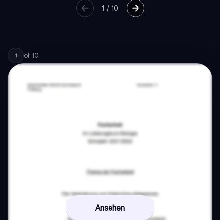
1
/
10
of
10
1
Ansehen