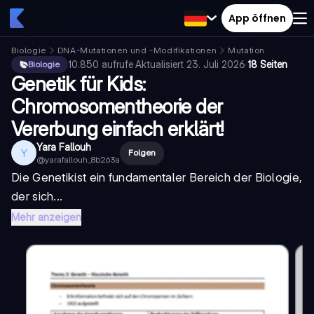
App öffnen
Biologie
DNA-Mutationen und -Modifikationen
Mutation
10.850
aufrufe
·
Aktualisiert
23. Juli 2026
·
18 Seiten
Biologie
Genetik für Kids:
Chromosomentheorie der
Vererbung einfach erklärt!
Yara Fallouh
Y
Folgen
@
yarafallouh_8b263a
Die
Genetik
ist ein fundamentaler Bereich der Biologie,
der sich...
Mehr anzeigen