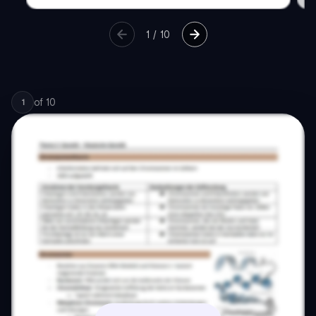
1
/
10
of
10
1