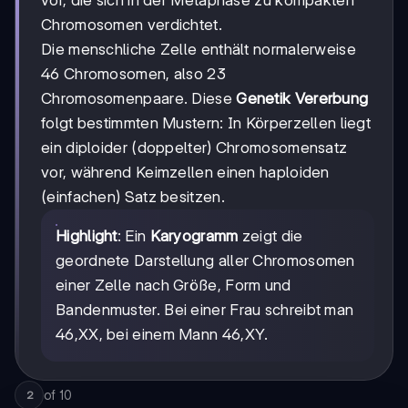
vor, die sich in der Metaphase zu kompakten
Chromosomen verdichtet.
Die menschliche Zelle enthält normalerweise
46 Chromosomen, also 23
Chromosomenpaare. Diese
Genetik Vererbung
folgt bestimmten Mustern: In Körperzellen liegt
ein diploider (doppelter) Chromosomensatz
vor, während Keimzellen einen haploiden
(einfachen) Satz besitzen.
Highlight
: Ein
Karyogramm
zeigt die
geordnete Darstellung aller Chromosomen
einer Zelle nach Größe, Form und
Bandenmuster. Bei einer Frau schreibt man
46,XX, bei einem Mann 46,XY.
of
10
2