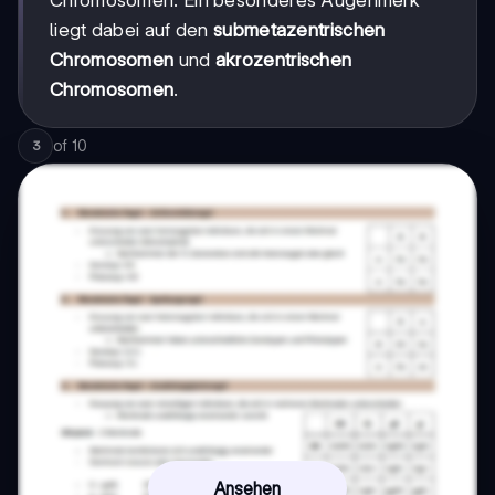
Chromosomen. Ein besonderes Augenmerk
liegt dabei auf den
submetazentrischen
Chromosomen
und
akrozentrischen
Chromosomen
.
of
10
3
Ansehen