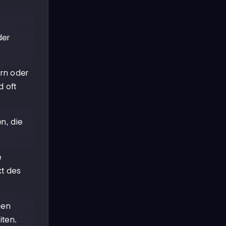
der
rn oder
d oft
n, die
e
xt des
uen
ten.