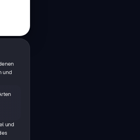
edenen
n und
Arten
el und
(des