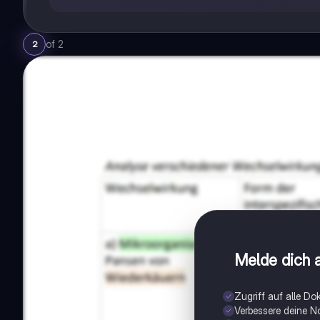
of
2
2
Melde dich a
Zugriff auf alle D
Verbessere deine N