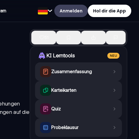
Anmelden
Hol dir die App
tern
51
KI Lerntools
NEU
Zusammenfassung
Karteikarten
iehungen
Quiz
ngen auf die
Probeklausur