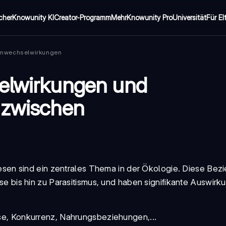
cher
Knowunity KI
Creator-Programm
Mehr
Knowunity Pro
Universität
Für El
enwechselwirkungen
selwirkungen und
 zwischen
en sind ein zentrales Thema in der Ökologie. Diese Bez
is hin zu Parasitismus, und haben signifikante Auswirku
e, Konkurrenz, Nahrungsbeziehungen,...