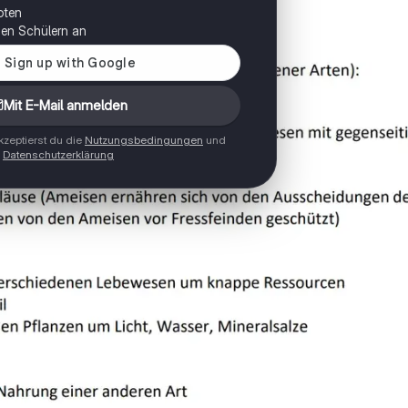
oten
onen Schülern an
Mit E-Mail anmelden
zeptierst du die
Nutzungsbedingungen
und
Datenschutzerklärung