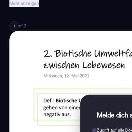
Mehr anzeigen
of
2
1
Melde dich a
Zugriff auf alle D