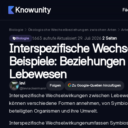
Knowunity
Fä
Biologie
Ökologische Wechselbeziehungen zwischen Arten
Art
1.663
aufrufe
·
Aktualisiert
29. Juli 2026
·
2 Seiten
Biologie
Interspezifische Wech
Beispiele: Beziehungen
Lebewesen
levi
Folgen
Zu Google-Quellen hinzufügen
@
leviackermann
Interspezifische Wechselwirkungen zwischen Lebewes
können verschiedene Formen annehmen, von Symbiose b
beteiligten Organismen und ihre Umwelt.
Interspezifische Wechselwirkungen
umfassen Symbios