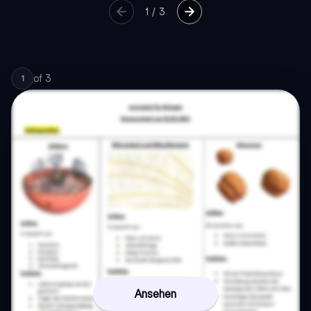
1
/
3
of
3
1
Ansehen