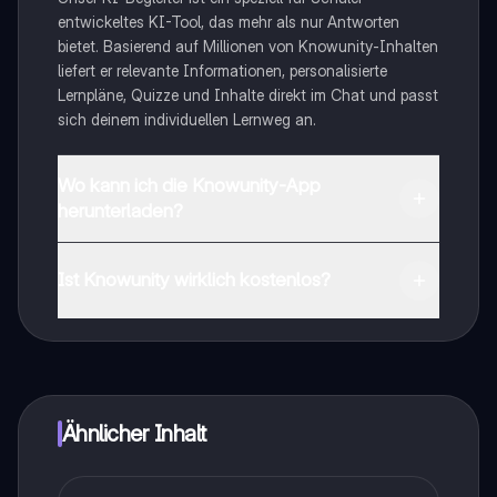
entwickeltes KI-Tool, das mehr als nur Antworten
bietet. Basierend auf Millionen von Knowunity-Inhalten
liefert er relevante Informationen, personalisierte
Lernpläne, Quizze und Inhalte direkt im Chat und passt
sich deinem individuellen Lernweg an.
Wo kann ich die Knowunity-App
herunterladen?
Du kannst die App im Google Play Store und im Apple
App Store herunterladen.
Ist Knowunity wirklich kostenlos?
Genau! Genieße kostenlosen Zugang zu Lerninhalten,
vernetze dich mit anderen Schülern und hol dir
sofortige Hilfe – alles direkt auf deinem Handy.
Ähnlicher Inhalt