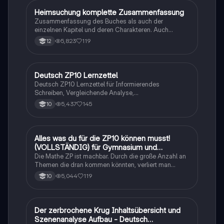
Heimsuchung komplette Zusammenfassung
Deutsch
Zusammenfassung des Buches als auch der
einzelnen Kapitel und deren Charakteren. Auch
tabellarisch. Im Unterricht ohne KI erstellt
5,823
119
12
Deutsch ZP10 Lernzettel
Deutsch
Deutsch ZP10 Lernzettel für Informierendes
Schreiben, Vergleichende Analyse,
Sachtexte/Roman/Gedicht..
5,437
145
10
Alles was du für die ZP10 können musst!
Mathe
(VOLLSTÄNDIG) für Gymnasium und
Realschule
Die Mathe ZP ist machbar. Durch die große Anzahl an
Themen die dran kommen könnten, verliert man
schnell den Überblick. Also habe ich von den kleinsten
5,044
119
10
Themen bis hin zu den größten alles
zusammengefasst <3.
Der zerbrochene Krug Inhaltsübersicht und
Deutsch
Szenenanalyse Aufbau - Deutsch