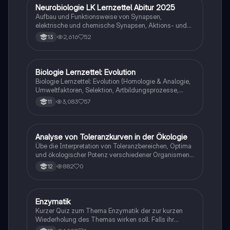
Neurobiologie LK Lernzettel Abitur 2025
Biologie
Aufbau und Funktionsweise von Synapsen,
elektrische und chemische Synapsen, Aktions- und
Ruhepotential
2,616
52
13
Biologie Lernzettel: Evolution
Biologie
Biologie Lernzettel: Evolution (Homologie & Analogie,
Umweltfaktoren, Selektion, Artbildungsprozesse,
Klimaregeln, Konkurrenz, Evolution des Menschen…)
3,083
57
11
A
Analyse von Toleranzkurven in der Ökologie
Biologie
Übe die Interpretation von Toleranzbereichen, Optima
und ökologischer Potenz verschiedener Organismen
gegenüber Umweltfaktoren.
882
0
12
E
Enzymatik
Biologie
Kurzer Quiz zum Thema Enzymatik der zur kurzen
Wiederholung des Themas wirken soll. Falls ihr
Fehlern begegnet wäre ich dankbar ,wenn ihr mir