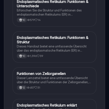
Endoplasmatisches Retikulum: Funktionen &
Biologie
Unterschiede
Erforschen Sie die Struktur und Funktionen des
endoplasmatischen Retikulums (ER) in
eukaryotischen Zellen. Dieser Überblick behandelt die
579
14
10
Unterschiede zwischen glattem und rauem ER, deren
Rolle im Stofftransport, der Proteinbiosynthese und
der Speicherung von Calcium-Ionen. Ideal für
Studierende der Zellbiologie. Typ:
Endoplasmatisches Retikulum: Funktionen &
Biologie
Zusammenfassung.
Struktur
Dieses Handout bietet eine umfassende Übersicht
über das endoplasmatische Retikulum (ER) in
eukaryotischen Zellen. Es behandelt die Definition,
1,396
39
10
den Aufbau (glattes und raues ER), die
Hauptaufgaben wie Proteinbiosynthese und Entgiftung
sowie den Transport von Proteinen innerhalb der Zelle.
Ideal für Studierende der Biologie, die sich mit
Funktionen von Zellorganellen
Biologie
Zellbiologie und Organellen beschäftigen.
Dieser Lernzettel bietet eine umfassende Übersicht
über die Struktur und Funktionen der Zellorganellen,
einschließlich Zellkern, Mitochondrien, Chloroplasten,
657
31
12
Endoplasmatisches Retikulum, Golgi-Apparat,
Lysosomen und mehr. Erfahren Sie, wie diese
Organellen zur Zellatmung, Fotosynthese und
Proteinbiosynthese beitragen. Ideal für
Endoplasmatisches Retikulum erklärt
Biologie
Biologiestudenten und zur Vorbereitung auf