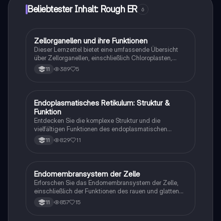
Beliebtester Inhalt: Rough ER
6
Zellorganellen und ihre Funktionen
Biologie
Dieser Lernzettel bietet eine umfassende Übersicht
über Zellorganellen, einschließlich Chloroplasten,
Mitochondrien und dem endoplasmatischen
389
5
11
Retikulum. Er behandelt die Struktur und Funktion
dieser Organellen, den Energiehaushalt in Zellen,
sowie die Prozesse der Endozytose und Exozytose.
Ideal zur Vorbereitung auf Klausuren in Biologie.
Endoplasmatisches Retikulum: Struktur &
Biologie
Wichtige Themen: Fotosynthese, Zellatmung,
Funktion
Membranfluss und Transportmechanismen.
Entdecken Sie die komplexe Struktur und die
vielfältigen Funktionen des endoplasmatischen
Retikulums (ER) in tierischen Zellen. Diese
829
11
11
Zusammenfassung behandelt das raue und glatte ER,
ihre Rolle in der Proteinbiosynthese, Lipidsynthese
und Entgiftung sowie die Bedeutung von
Glykoproteinen für die Zellerkennung. Ideal für
Endomembransystem der Zelle
Biologie
Studierende der Biologie und Zellbiologie.
Erforschen Sie das Endomembransystem der Zelle,
einschließlich der Funktionen des rauen und glatten
endoplasmatischen Retikulums, des Golgi-Apparats
857
15
11
und der Transportvesikel. Lernen Sie die Prozesse der
Exocytose und Endocytose kennen und verstehen Sie,