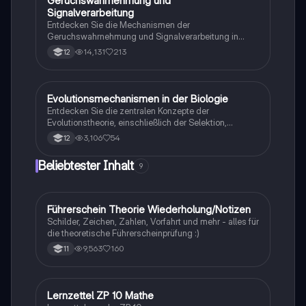
Geruchswahrnehmung und
Signalverarbeitung
Entdecken Sie die Mechanismen der
Geruchswahrnehmung und Signalverarbeitung in
Nervenzellen. Diese Übungsaufgaben für das
14,131
213
12
mündliche Abitur in Neurobiologie behandeln
Rezeptorpotentiale, Aktionspotentiale und die
Codierung von Geruchsstoffsignalen. Ideal für
Studierende, die sich auf Prüfungen vorbereiten.
Evolutionsmechanismen in der Biologie
Biologie
Entdecken Sie die zentralen Konzepte der
Evolutionstheorie, einschließlich der Selektion,
Isolationsmechanismen und Evolutionsfaktoren wie
3,106
54
12
Mutation und Rekombination. Diese
Zusammenfassung bietet einen klaren Überblick über
Beliebtester Inhalt
9
die verschiedenen Selektionsarten und die
Entstehung neuer Arten durch allopatrische und
sympatrische Artbildung. Ideal für Biologiestudenten
im Grundkurs.
Führerschein Theorie Wiederholung/Notizen
Lerntipps
Schilder, Zeichen, Zahlen, Vorfahrt und mehr - alles für
die theoretische Führerscheinprüfung :)
9,563
160
11
Lernzettel ZP 10 Mathe
Mathe