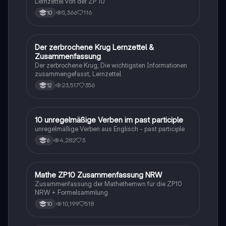
Lernzettel von der ZP 10
5,366
116
10
Der zerbrochene Krug Lernzettel &
Deutsch
Zusammenfassung
Der zerbrochene Krug, Die wichtigsten Informationen
zusammengefasst, Lernzettel
23,517
356
12
1
10 unregelmäßige Verben im past participle
Englisch
unregelmäßige Verben aus Englisch - past participle
4,282
3
6
Mathe ZP10 Zusammenfassung NRW
Mathe
Zusammenfassung der Mathethemwn für die ZP10
NRW + Formelsammlung
10,199
518
10