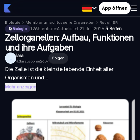
App öffnen
Biologie
Membranumschlossene Organellen
Rough ER
1.265
aufrufe
·
Aktualisiert
21. Juli 2026
·
3 Seiten
Biologie
Zellorganellen: Aufbau, Funktionen
und ihre Aufgaben
lara
L
Folgen
@
lara_sophie2607
Die Zelle ist die kleinste lebende Einheit aller
Organismen und...
Mehr anzeigen