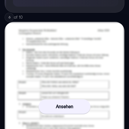
of
10
6
Ansehen