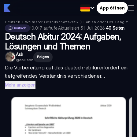
App öffnen
Deutsch
Weimarer Gesellschaftskritik
Fabian oder Der Gang zu d
10.017
aufrufe
·
Aktualisiert
31. Juli 2026
·
40 Seiten
Deutsch
Deutsch Abitur 2024: Aufgaben,
Lösungen und Themen
Aslı
Folgen
@
asli.adn
Die Vorbereitung auf das
deutsch-abitur
erfordert ein
tiefgreifendes Verständnis verschiedener...
Mehr anzeigen