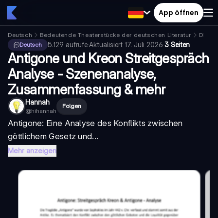
App öffnen
Deutsch
Bedeutende Theaterstücke der deutschen Literatur
Die R
5.129
aufrufe
·
Aktualisiert
17. Juli 2026
·
3 Seiten
Deutsch
Antigone und Kreon Streitgespräch
Analyse - Szenenanalyse,
Zusammenfassung & mehr
Hannah
Folgen
@
hihannah
Antigone
: Eine Analyse des Konflikts zwischen
göttlichem Gesetz und...
Mehr anzeigen