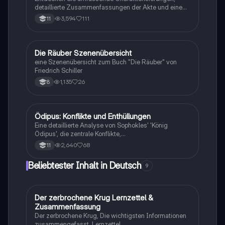
detaillierte Zusammenfassungen der Akte und eine
Übersicht der Personenkonstellationen in Friedrich
3,594
111
11
Schillers 'Die Räuber'. Ideal für das Verständnis der
komplexen Beziehungen und Konflikte im Drama.
Perfekt für Schüler und Studierende der Literatur.
Die Räuber Szenenübersicht
Deutsch
eine Szenenübersicht zum Buch "Die Räuber" von
Friedrich Schiller
1,135
26
8
Ödipus: Konflikte und Enthüllungen
Deutsch
Eine detaillierte Analyse von Sophokles' 'König
Ödipus', die zentrale Konflikte,
Charakterentwicklungen und Schlüsselszenen
2,640
68
11
beleuchtet. Diese Zusammenfassung umfasst die
Struktur des Dramas, die Rolle des Chors und die
Beliebtester Inhalt in Deutsch
9
bedeutenden Orakelsprüche. Ideal für Studierende
der Theaterwissenschaften und Literatur. 15 MSS-
Punkte.
Der zerbrochene Krug Lernzettel &
Deutsch
Zusammenfassung
Der zerbrochene Krug, Die wichtigsten Informationen
zusammengefasst, Lernzettel