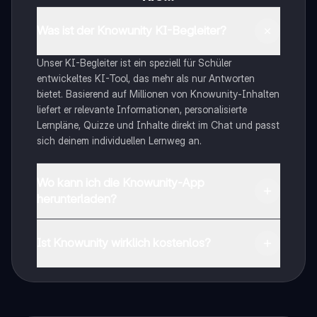
Was ist der Knowunity KI-Begleiter?
Unser KI-Begleiter ist ein speziell für Schüler
entwickeltes KI-Tool, das mehr als nur Antworten
bietet. Basierend auf Millionen von Knowunity-Inhalten
liefert er relevante Informationen, personalisierte
Lernpläne, Quizze und Inhalte direkt im Chat und passt
sich deinem individuellen Lernweg an.
Wo kann ich die Knowunity-App
herunterladen?
Du kannst die App im Google Play Store und im Apple
App Store herunterladen.
Ist Knowunity wirklich kostenlos?
Genau! Genieße kostenlosen Zugang zu Lerninhalten,
vernetze dich mit anderen Schülern und hol dir
sofortige Hilfe – alles direkt auf deinem Handy.