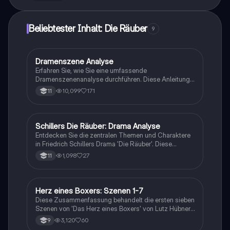
Einblicke in Schillers Werk gewinnen möchten.
Beliebtester Inhalt: Die Räuber
9
Dramenszene Analyse
Deutsch
Erfahren Sie, wie Sie eine umfassende
Dramenszenenanalyse durchführen. Diese Anleitung
umfasst die Struktur der Analyse, die Einordnung der
10,099
171
11
Szene, Figurenanalysen, Sprachmittel und deren
Bedeutung. Ideal für Studierende der
Literaturwissenschaft, die tiefere Einblicke in
dramatische Texte gewinnen möchten.
Schillers Die Räuber: Drama Analyse
Deutsch
Entdecken Sie die zentralen Themen und Charaktere
in Friedrich Schillers Drama 'Die Räuber'. Diese
umfassende Analyse behandelt den Konflikt zwischen
1,098
27
11
Verstand und Gefühl, die Dramenstruktur sowie die
komplexen Beziehungen der Charaktere. Ideal für
Schüler und Studierende, die sich auf Prüfungen
vorbereiten oder ein tieferes Verständnis für das Werk
Herz eines Boxers: Szenen 1-7
Deutsch
entwickeln möchten.
Diese Zusammenfassung behandelt die ersten sieben
Szenen von 'Das Herz eines Boxers' von Lutz Hübner.
Sie beleuchtet die Beziehung zwischen Jojo und Leo,
3,120
60
9
Jojo's Herausforderungen im Altersheim und die