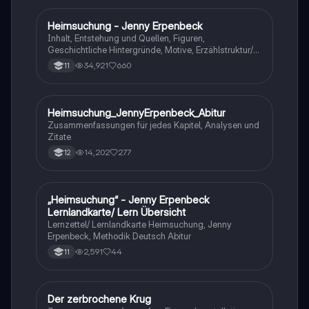
Heimsuchung - Jenny Erpenbeck
Deutsch
Inhalt, Entstehung und Quellen, Figuren,
Geschichtliche Hintergründe, Motive, Erzählstruktur/-
stil
34,921
660
11
Heimsuchung_JennyErpenbeck_Abitur
Deutsch
Zusammenfassungen für jedes Kapitel, Analysen und
Zitate
14,202
277
12
„Heimsuchung“ - Jenny Erpenbeck
Deutsch
Lernlandkarte/ Lern Übersicht
Lernzettel/ Lernlandkarte Heimsuchung, Jenny
Erpenbeck, Methodik Deutsch Abitur
2,591
44
11
Der zerbrochene Krug
Deutsch