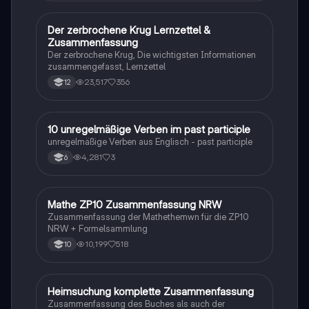
Der zerbrochene Krug Lernzettel &
Deutsch
Zusammenfassung
Der zerbrochene Krug, Die wichtigsten Informationen
zusammengefasst, Lernzettel
23,517
356
12
1
10 unregelmäßige Verben im past participle
Englisch
unregelmäßige Verben aus Englisch - past participle
4,281
3
6
Mathe ZP10 Zusammenfassung NRW
Mathe
Zusammenfassung der Mathethemwn für die ZP10
NRW + Formelsammlung
10,199
518
10
H
Heimsuchung komplette Zusammenfassung
Deutsch
Zusammenfassung des Buches als auch der