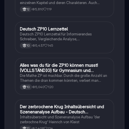
einzelnen Kapitel und deren Charakteren. Auch
tabellarisch. Im Unterricht ohne KI erstellt
5,810
119
12
Deutsch ZP10 Lernzettel
Deutsch
Deutsch ZP10 Lernzettel für Informierendes
Schreiben, Vergleichende Analyse,
Sachtexte/Roman/Gedicht..
5,437
145
10
Alles was du für die ZP10 können musst!
Mathe
(VOLLSTÄNDIG) für Gymnasium und
Realschule
Die Mathe ZP ist machbar. Durch die große Anzahl an
Themen die dran kommen könnten, verliert man
schnell den Überblick. Also habe ich von den kleinsten
5,040
120
10
Themen bis hin zu den größten alles
zusammengefasst <3.
Der zerbrochene Krug Inhaltsübersicht und
Deutsch
Szenenanalyse Aufbau - Deutsch
Q1/Q2/Abitur
Inhaltsübersicht und Szenenanalyse Aufbau “der
zerbrochne Krug” Heinrich von Kleist
7,408
124
12