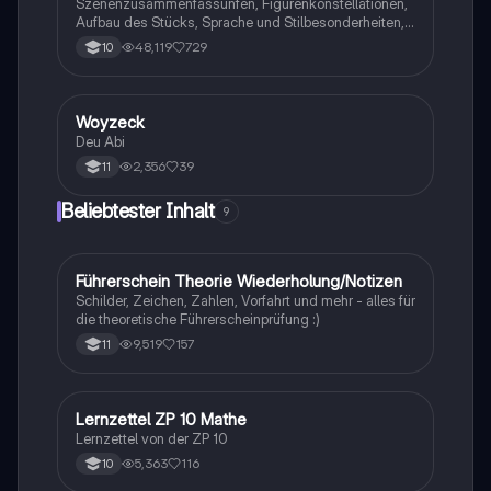
Szenenzusammenfassunfen, Figurenkonstellationen,
Aufbau des Stücks, Sprache und Stilbesonderheiten,
Aussageabsicht, Thematik, Interpretation
48,119
729
10
Woyzeck
Deutsch
Deu Abi
2,356
39
11
Beliebtester Inhalt
9
F
Führerschein Theorie Wiederholung/Notizen
Lerntipps
Schilder, Zeichen, Zahlen, Vorfahrt und mehr - alles für
die theoretische Führerscheinprüfung :)
9,519
157
11
Lernzettel ZP 10 Mathe
Mathe
Lernzettel von der ZP 10
5,363
116
10