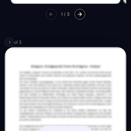
1
/
3
of
3
1