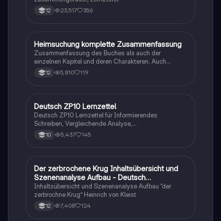
23,517
356
12
H
Heimsuchung komplette Zusammenfassung
Deutsch
Zusammenfassung des Buches als auch der
einzelnen Kapitel und deren Charakteren. Auch
tabellarisch. Im Unterricht ohne KI erstellt
5,810
119
12
Deutsch ZP10 Lernzettel
Deutsch
Deutsch ZP10 Lernzettel für Informierendes
Schreiben, Vergleichende Analyse,
Sachtexte/Roman/Gedicht..
5,437
145
10
Der zerbrochene Krug Inhaltsübersicht und
Deutsch
Szenenanalyse Aufbau - Deutsch
Q1/Q2/Abitur
Inhaltsübersicht und Szenenanalyse Aufbau “der
zerbrochne Krug” Heinrich von Kleist
7,408
124
12