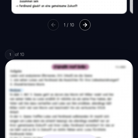
1
/
10
of
10
1