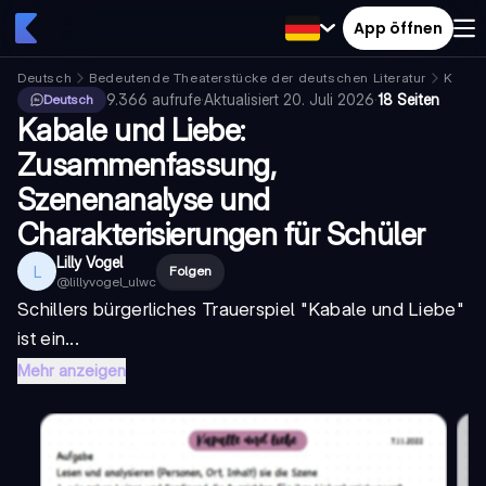
App öffnen
Deutsch
Bedeutende Theaterstücke der deutschen Literatur
Kabal
9.366
aufrufe
·
Aktualisiert
20. Juli 2026
·
18 Seiten
Deutsch
Kabale und Liebe:
Zusammenfassung,
Szenenanalyse und
Charakterisierungen für Schüler
Lilly Vogel
L
Folgen
@
lillyvogel_ulwc
Schillers bürgerliches Trauerspiel "
Kabale und Liebe
"
ist ein...
Mehr anzeigen