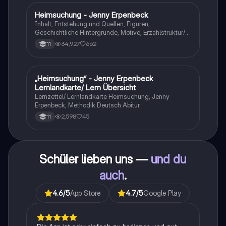
Heimsuchung - Jenny Erpenbeck
Deutsch
Inhalt, Entstehung und Quellen, Figuren,
Geschichtliche Hintergründe, Motive, Erzählstruktur/-
stil
34,927
662
11
„Heimsuchung“ - Jenny Erpenbeck
Deutsch
Lernlandkarte/ Lern Übersicht
Lernzettel/ Lernlandkarte Heimsuchung, Jenny
Erpenbeck, Methodik Deutsch Abitur
2,598
45
11
Schüler lieben uns —
und du
auch
.
4.6
/5
App Store
4.7
/5
Google Play