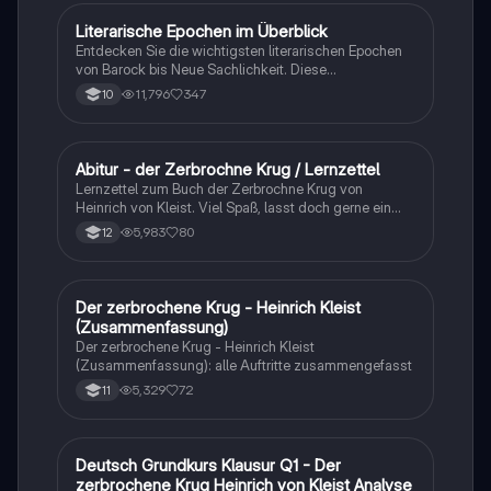
Literarische Epochen im Überblick
Deutsch
Entdecken Sie die wichtigsten literarischen Epochen
von Barock bis Neue Sachlichkeit. Diese
Zusammenfassung behandelt zentrale Themen,
11,796
347
10
Autoren und Merkmale der Epochen wie Aufklärung,
Sturm und Drang, Klassik, Romantik, Realismus,
Naturalismus, Expressionismus und mehr. Ideal für
Studierende der Literaturwissenschaft.
Abitur - der Zerbrochne Krug / Lernzettel
Deutsch
Lernzettel zum Buch der Zerbrochne Krug von
Heinrich von Kleist. Viel Spaß, lasst doch gerne ein
Like da wenn es dir gefällt oder hilft.
5,983
80
12
Der zerbrochene Krug - Heinrich Kleist
Deutsch
(Zusammenfassung)
Der zerbrochene Krug - Heinrich Kleist
(Zusammenfassung): alle Auftritte zusammengefasst
5,329
72
11
Deutsch Grundkurs Klausur Q1 - Der
Deutsch
zerbrochene Krug Heinrich von Kleist Analyse