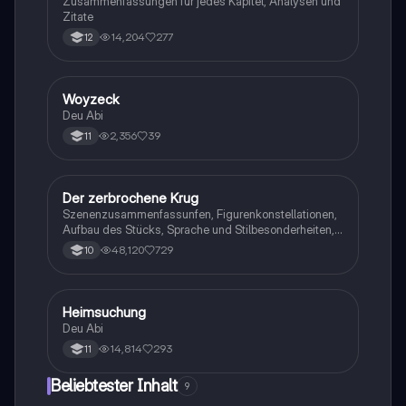
Zusammenfassungen für jedes Kapitel, Analysen und
Zitate
14,204
277
12
Woyzeck
Deutsch
Deu Abi
2,356
39
11
Der zerbrochene Krug
Deutsch
Szenenzusammenfassunfen, Figurenkonstellationen,
Aufbau des Stücks, Sprache und Stilbesonderheiten,
Aussageabsicht, Thematik, Interpretation
48,120
729
10
Heimsuchung
Deutsch
Deu Abi
14,814
293
11
Beliebtester Inhalt
9