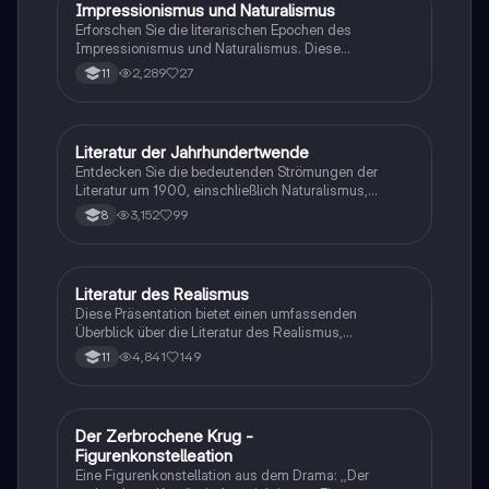
Impressionismus und Naturalismus
Deutsch
Erforschen Sie die literarischen Epochen des
Impressionismus und Naturalismus. Diese
Zusammenfassung behandelt historische
2,289
27
11
Hintergründe, Merkmale, Themen und bedeutende
Werke wie 'Bahnwärter Thiel' und 'Fräulein Else'. Ideal
für Studierende der Literaturgeschichte.
Literatur der Jahrhundertwende
Deutsch
Entdecken Sie die bedeutenden Strömungen der
Literatur um 1900, einschließlich Naturalismus,
Expressionismus und der Neuen Sachlichkeit. Diese
3,152
99
8
Zusammenfassung behandelt zentrale Themen,
stilistische Merkmale und wichtige Autoren wie
Gerhart Hauptmann und Theodor Fontane. Ideal für
Studierende der Literaturgeschichte, die einen
Literatur des Realismus
Deutsch
Überblick über die literarischen Epochen und deren
Diese Präsentation bietet einen umfassenden
gesellschaftliche Kontexte suchen.
Überblick über die Literatur des Realismus,
einschließlich der Merkmale, Themen und
4,841
149
11
stilistischen Mittel. Sie behandelt wichtige Autoren
wie Theodor Storm und Gottfried Keller sowie die
gesellschaftlichen Hintergründe der Epoche. Ideal für
Schüler, die sich auf Prüfungen vorbereiten oder ihr
Der Zerbrochene Krug -
Deutsch
Wissen über den Realismus vertiefen möchten.
Figurenkonstelleation
Eine Figurenkonstellation aus dem Drama: ,,Der