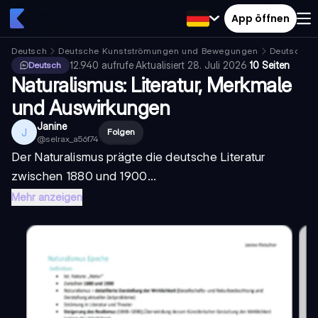
App öffnen
Deutsch
Deutsche Kunstströmungen und Bewegungen
Deutscher
12.940
aufrufe
·
Aktualisiert
28. Juli 2026
·
10 Seiten
Deutsch
Naturalismus: Literatur, Merkmale
und Auswirkungen
Janine
J
Folgen
@
selrax_a56f74
Der Naturalismus prägte die deutsche Literatur
zwischen 1880 und 1900...
Mehr anzeigen