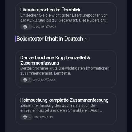
Literaturepochen im Überblick
Deutsch
Entdecken Sie die wichtigsten Literaturepochen von
der Aufklärung bis zur Gegenwart. Diese Übersicht
behandelt zentrale Themen, Vertreter und historische
23,858
693
11
Hintergründe der Barock-, Klassik-, Romantik-,
Moderne- und Postmoderne sowie der Neuen
Beliebtester Inhalt in Deutsch
9
Sachlichkeit und des Expressionismus. Ideal für
Studierende der Literaturwissenschaft.
Der zerbrochene Krug Lernzettel &
Deutsch
Zusammenfassung
Der zerbrochene Krug, Die wichtigsten Informationen
zusammengefasst, Lernzettel
23,517
356
12
Heimsuchung komplette Zusammenfassung
Deutsch
Zusammenfassung des Buches als auch der
einzelnen Kapitel und deren Charakteren. Auch
tabellarisch. Im Unterricht ohne KI erstellt
5,825
119
12