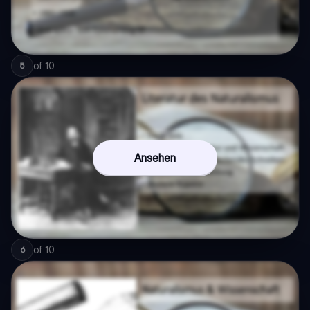
of
10
5
Ansehen
of
10
6