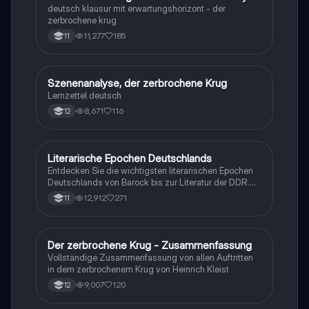
deutsch klausur mit erwartungshorizont - der
zerbrochene krug
11,277
185
11
Szenenanalyse, der zerbrochene Krug
Deutsch
Lernzettel deutsch
8,671
116
12
Literarische Epochen Deutschlands
Deutsch
Entdecken Sie die wichtigsten literarischen Epochen
Deutschlands von Barock bis zur Literatur der DDR.
Diese Zusammenfassung behandelt zentrale
12,912
271
11
Themen, bedeutende Autoren und charakteristische
Merkmale jeder Epoche, einschließlich des Poetischen
Realismus, der Romantik, des Expressionismus und
der Neuen Sachlichkeit. Ideal für Studierende der
Der zerbrochene Krug - Zusammenfassung
Deutsch
Literaturwissenschaft, die einen Überblick über die
Vollständige Zusammenfassung von allen Auftritten
Entwicklung der deutschen Literatur suchen.
in dem zerbrochenem Krug von Heinrich Kleist
9,007
120
12