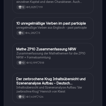
einzelnen Kapitel und deren Charakteren. Auch
tabellarisch. Im Unterricht ohne KI erstellt
5,825
119
12
1
10 unregelmäßige Verben im past participle
Englisch
unregelmäßige Verben aus Englisch - past participle
4,282
3
6
Mathe ZP10 Zusammenfassung NRW
Mathe
Zusammenfassung der Mathethemwn für die ZP10
NRW + Formelsammlung
10,199
518
10
Der zerbrochene Krug Inhaltsübersicht und
Deutsch
Szenenanalyse Aufbau - Deutsch
Q1/Q2/Abitur
Inhaltsübersicht und Szenenanalyse Aufbau “der
zerbrochne Krug” Heinrich von Kleist
7,409
124
12