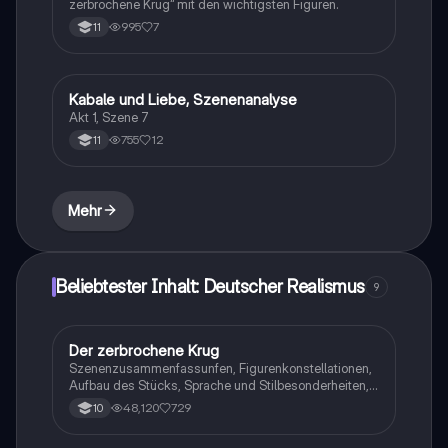
zerbrochene Krug‘‘ mit den wichtigsten Figuren.
995
7
11
Kabale und Liebe, Szenenanalyse
Deutsch
Akt 1, Szene 7
755
12
11
Mehr
Beliebtester Inhalt: Deutscher Realismus
9
Der zerbrochene Krug
Deutsch
Szenenzusammenfassunfen, Figurenkonstellationen,
Aufbau des Stücks, Sprache und Stilbesonderheiten,
Aussageabsicht, Thematik, Interpretation
48,120
729
10