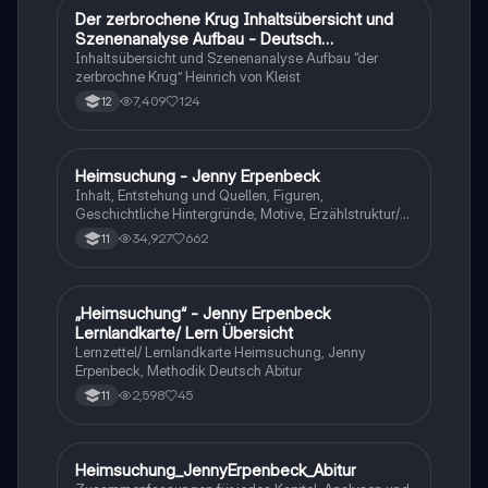
Der zerbrochene Krug Inhaltsübersicht und
Deutsch
Szenenanalyse Aufbau - Deutsch
Q1/Q2/Abitur
Inhaltsübersicht und Szenenanalyse Aufbau “der
zerbrochne Krug” Heinrich von Kleist
7,409
124
12
Heimsuchung - Jenny Erpenbeck
Deutsch
Inhalt, Entstehung und Quellen, Figuren,
Geschichtliche Hintergründe, Motive, Erzählstruktur/-
stil
34,927
662
11
„Heimsuchung“ - Jenny Erpenbeck
Deutsch
Lernlandkarte/ Lern Übersicht
Lernzettel/ Lernlandkarte Heimsuchung, Jenny
Erpenbeck, Methodik Deutsch Abitur
2,598
45
11
Heimsuchung_JennyErpenbeck_Abitur
Deutsch