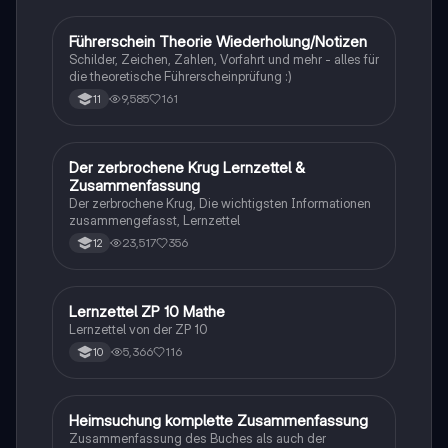
Führerschein Theorie Wiederholung/Notizen
Lerntipps
Schilder, Zeichen, Zahlen, Vorfahrt und mehr - alles für
die theoretische Führerscheinprüfung :)
9,585
161
11
Der zerbrochene Krug Lernzettel &
Deutsch
Zusammenfassung
Der zerbrochene Krug, Die wichtigsten Informationen
zusammengefasst, Lernzettel
23,517
356
12
Lernzettel ZP 10 Mathe
Mathe
Lernzettel von der ZP 10
5,366
116
10
Heimsuchung komplette Zusammenfassung
Deutsch
Zusammenfassung des Buches als auch der