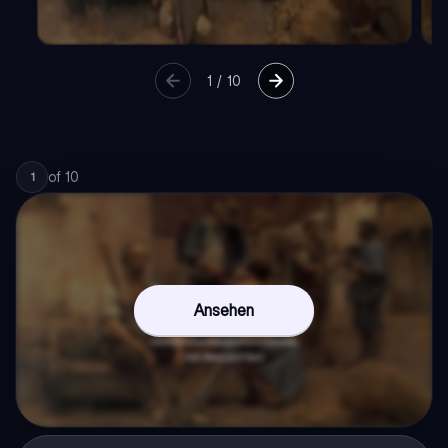
1
/
10
of
10
1
Ansehen