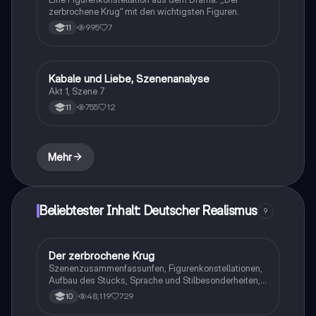
zerbrochene Krug‘‘ mit den wichtigsten Figuren.
995
7
11
Kabale und Liebe, Szenenanalyse
Deutsch
Akt 1, Szene 7
755
12
11
Mehr
Beliebtester Inhalt: Deutscher Realismus
9
Der zerbrochene Krug
Deutsch
Szenenzusammenfassunfen, Figurenkonstellationen,
Aufbau des Stücks, Sprache und Stilbesonderheiten,
Aussageabsicht, Thematik, Interpretation
48,119
729
10