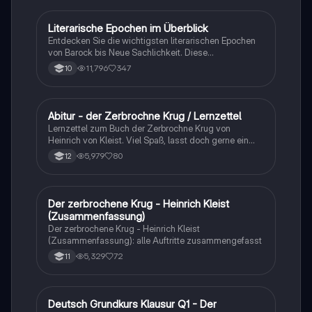
Literarische Epochen im Überblick
Deutsch
Entdecken Sie die wichtigsten literarischen Epochen
von Barock bis Neue Sachlichkeit. Diese
Zusammenfassung behandelt zentrale Themen,
11,796
347
10
Autoren und Merkmale der Epochen wie Aufklärung,
Sturm und Drang, Klassik, Romantik, Realismus,
Naturalismus, Expressionismus und mehr. Ideal für
Studierende der Literaturwissenschaft.
Abitur - der Zerbrochne Krug / Lernzettel
Deutsch
Lernzettel zum Buch der Zerbrochne Krug von
Heinrich von Kleist. Viel Spaß, lasst doch gerne ein
Like da wenn es dir gefällt oder hilft.
5,979
80
12
Der zerbrochene Krug - Heinrich Kleist
Deutsch
(Zusammenfassung)
Der zerbrochene Krug - Heinrich Kleist
(Zusammenfassung): alle Auftritte zusammengefasst
5,329
72
11
Deutsch Grundkurs Klausur Q1 - Der
Deutsch