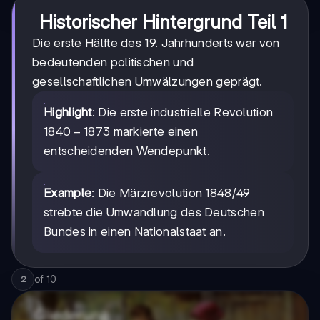
Historischer Hintergrund Teil 1
Die erste Hälfte des 19. Jahrhunderts war von
bedeutenden politischen und
gesellschaftlichen Umwälzungen geprägt.
Highlight
: Die erste industrielle Revolution
1840-
1840
−
1873
markierte einen
1873
entscheidenden Wendepunkt.
Example
: Die Märzrevolution 1848/49
strebte die Umwandlung des Deutschen
Bundes in einen Nationalstaat an.
of
10
2