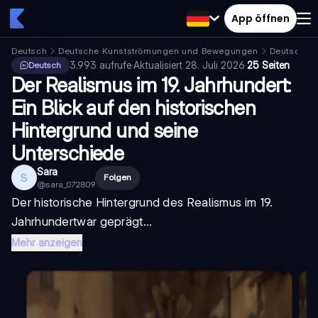
App öffnen
Deutsch
Deutsche Kunstströmungen und Bewegungen
Deutscher
3.993
aufrufe
·
Aktualisiert
28. Juli 2026
·
25 Seiten
Deutsch
Der Realismus im 19. Jahrhundert:
Ein Blick auf den historischen
Hintergrund und seine
Unterschiede
Sara
S
Folgen
@
sara_072809
Der
historische Hintergrund des Realismus im 19.
Jahrhundert
war geprägt...
Mehr anzeigen