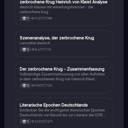
zerbrochene Krug Heinrich von Kleist Analyse
deutsch klausur mit erwartungshorizont - der
zerbrochene krug
11,277
185
11
Szenenanalyse, der zerbrochene Krug
Deutsch
Lernzettel deutsch
8,671
116
12
Der zerbrochene Krug - Zusammenfassung
Deutsch
Vollständige Zusammenfassung von allen Auftritten
in dem zerbrochenem Krug von Heinrich Kleist
9,007
120
12
Literarische Epochen Deutschlands
Deutsch
Entdecken Sie die wichtigsten literarischen Epochen
Deutschlands von Barock bis zur Literatur der DDR.
Diese Zusammenfassung behandelt zentrale
12,912
271
11
Themen, bedeutende Autoren und charakteristische