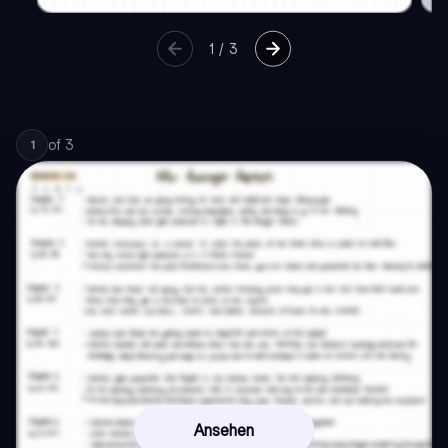
1
/
3
of
3
1
Ansehen