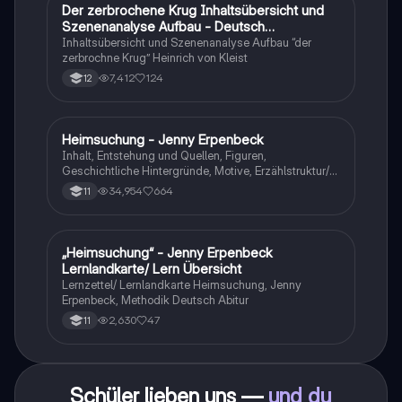
Der zerbrochene Krug Inhaltsübersicht und
Deutsch
Szenenanalyse Aufbau - Deutsch
Q1/Q2/Abitur
Inhaltsübersicht und Szenenanalyse Aufbau “der
zerbrochne Krug” Heinrich von Kleist
7,412
124
12
Heimsuchung - Jenny Erpenbeck
Deutsch
Inhalt, Entstehung und Quellen, Figuren,
Geschichtliche Hintergründe, Motive, Erzählstruktur/-
stil
34,954
664
11
„Heimsuchung“ - Jenny Erpenbeck
Deutsch
Lernlandkarte/ Lern Übersicht
Lernzettel/ Lernlandkarte Heimsuchung, Jenny
Erpenbeck, Methodik Deutsch Abitur
2,630
47
11
Schüler lieben uns —
und du