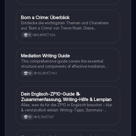
extrahierst und deine eigene Meinung einbringst.
Ideal für Kommunikationsstrategien und das
Schreiben von E-Mails.
Born a Crime: Überblick
Englisch
Entdecke die wichtigsten Themen und Charaktere
aus 'Born a Crime' von Trevor Noah. Diese
Zusammenfassung bietet einen tiefen Einblick in die
5,890
124
11
Erlebnisse während der Apartheid und die
Herausforderungen, die Trevor als farbiger Junge in
Südafrika meistern musste. Ideal für Schüler und
Studierende, die sich mit Rassentrennung und
Mediation Writing Guide
Englisch
persönlichen Geschichten auseinandersetzen
This comprehensive guide covers the essential
möchten.
structure and components of effective mediation
writing, including greetings, introductions, main parts,
10,301
141
10
and conclusions. Learn how to craft emails, blog
entries, reader letters, and speeches tailored to your
audience. Ideal for students looking to enhance their
English mediation skills.
Dein Englisch-ZP10-Guide 📝
Englisch
Zusammenfassung, Writing-Hilfe & Lernplan
Alles, was du für die ZP10 in Englisch brauchst – klar
& verständlich erklärt: Writing-Tipps, Summary-
Aufbau, Hörverstehen, häufige Fehler & Vokabeln.
3,316
67
10
Perfekt zum Wiederholen vor der Prüfung! #ZP10
#Englisch #Summary #Writing #Lernzettel
#ZPEnglisch