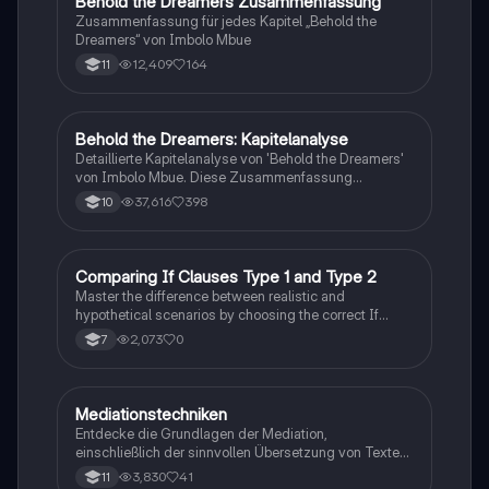
Behold the Dreamers Zusammenfassung
Englisch
Zusammenfassung für jedes Kapitel „Behold the
Dreamers“ von Imbolo Mbue
12,409
164
11
Behold the Dreamers: Kapitelanalyse
Englisch
Detaillierte Kapitelanalyse von 'Behold the Dreamers'
von Imbolo Mbue. Diese Zusammenfassung
behandelt zentrale Themen wie den nigerianischen
37,616
398
10
Traum, gesellschaftliche Kontexte und die
Herausforderungen der Einwanderung. Ideal für
Studierende, die sich mit den komplexen Themen des
Romans auseinandersetzen möchten.
C
Comparing If Clauses Type 1 and Type 2
Englisch
Master the difference between realistic and
hypothetical scenarios by choosing the correct If
Clause type.
2,073
0
7
Mediationstechniken
Englisch
Entdecke die Grundlagen der Mediation,
einschließlich der sinnvollen Übersetzung von Texten
in verschiedene Formate wie E-Mails und
3,830
41
11
Konversationen. Lerne, wie du relevante Informationen