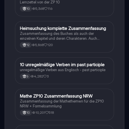
Lernzettel von der ZP 10
5,368
116
10
Heimsuchung komplette Zusammenfassung
Deutsch
Zusammenfassung des Buches als auch der
einzelnen Kapitel und deren Charakteren. Auch
tabellarisch. Im Unterricht ohne KI erstellt
5,868
120
12
1
10 unregelmäßige Verben im past participle
Englisch
unregelmäßige Verben aus Englisch - past participle
4,282
3
6
Mathe ZP10 Zusammenfassung NRW
Mathe
Zusammenfassung der Mathethemwn für die ZP10
NRW + Formelsammlung
10,201
518
10