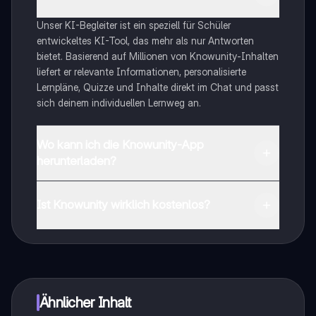
Unser KI-Begleiter ist ein speziell für Schüler
entwickeltes KI-Tool, das mehr als nur Antworten
bietet. Basierend auf Millionen von Knowunity-Inhalten
liefert er relevante Informationen, personalisierte
Lernpläne, Quizze und Inhalte direkt im Chat und passt
sich deinem individuellen Lernweg an.
Wo kann ich die Knowunity-App
herunterladen?
Du kannst die App im Google Play Store und im Apple
App Store herunterladen.
Ist Knowunity wirklich kostenlos?
Genau! Genieße kostenlosen Zugang zu Lerninhalten,
vernetze dich mit anderen Schülern und hol dir
sofortige Hilfe – alles direkt auf deinem Handy.
Ähnlicher Inhalt