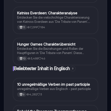
Peeta trotz seiner schwierigen Umstände in Distrikt 12
seine Menschlichkeit bewahrt und sich gegen die
Unterdrückung des Kapitols auflehnt. Ideal für
Katniss Everdeen: Charakteranalyse
Englisch
Englischprüfungen und Literaturanalysen.
Entdecken Sie die vielschichtige Charakterisierung
von Katniss Everdeen aus 'Die Tribute von Panem'.
Diese Analyse beleuchtet ihre Empathie,
7,299
184
11
Selbstaufopferung, Rebellion und die
Herausforderungen, die sie als 16-Jährige in einem
ungerechten System bewältigen muss. Ideal für
Schüler, die sich auf Prüfungen vorbereiten oder ein
Hunger Games Charakterübersicht
Englisch
tieferes Verständnis für die Protagonistin entwickeln
Entdecken Sie die Beziehungen und Rollen der
möchten.
Hauptfiguren in 'Die Tribute von Panem'. Diese
Übersicht umfasst Peeta Mellark, Katniss Everdeen,
3,488
46
10
Haymitch Abernathy und weitere wichtige Charaktere
sowie deren Verbindungen und Allianzen. Ideal für
Beliebtester Inhalt in Englisch
9
Schüler, die die komplexen Dynamiken der
Geschichte verstehen möchten.
1
10 unregelmäßige Verben im past participle
Englisch
unregelmäßige Verben aus Englisch - past participle
4,282
3
6