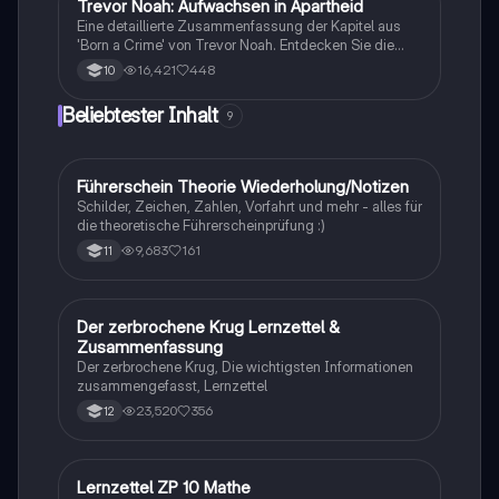
Trevor Noah: Aufwachsen in Apartheid
Englisch
Eine detaillierte Zusammenfassung der Kapitel aus
'Born a Crime' von Trevor Noah. Entdecken Sie die
Herausforderungen und Erfahrungen, die Trevor als
16,421
448
10
Kind einer gemischtrassigen Familie in Südafrika
während der Apartheid durchlebt hat. Diese
Beliebtester Inhalt
9
Zusammenfassung beleuchtet zentrale Themen wie
Rassismus, Armut und die Kraft der Bildung. Ideal für
Studierende, die sich mit den sozialen und
historischen Kontexten des Buches
Führerschein Theorie Wiederholung/Notizen
Lerntipps
auseinandersetzen möchten.
Schilder, Zeichen, Zahlen, Vorfahrt und mehr - alles für
die theoretische Führerscheinprüfung :)
9,683
161
11
Der zerbrochene Krug Lernzettel &
Deutsch
Zusammenfassung
Der zerbrochene Krug, Die wichtigsten Informationen
zusammengefasst, Lernzettel
23,520
356
12
Lernzettel ZP 10 Mathe
Mathe