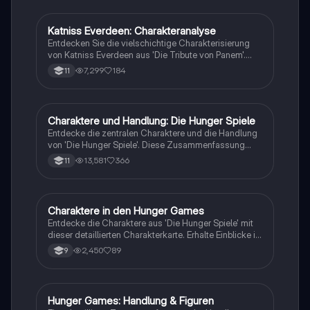
Katniss Everdeen: Charakteranalyse
Englisch
Entdecken Sie die vielschichtige Charakterisierung
von Katniss Everdeen aus 'Die Tribute von Panem'.
Diese Analyse beleuchtet ihre Empathie,
7,299
184
11
Selbstaufopferung, Rebellion und die
Herausforderungen, die sie als 16-Jährige in einem
ungerechten System bewältigen muss. Ideal für
Schüler, die sich auf Prüfungen vorbereiten oder ein
Charaktere und Handlung: Die Hunger Spiele
Englisch
tieferes Verständnis für die Protagonistin entwickeln
Entdecke die zentralen Charaktere und die Handlung
möchten.
von 'Die Hunger Spiele'. Diese Zusammenfassung
bietet einen Überblick über Katniss Everdeen, Peeta
13,581
366
11
Mellark und die dystopische Welt von Panem. Ideal für
das Abitur und mündliche Prüfungen. Erlerne die
wichtigsten Themen, Charakterentwicklungen und
die Bedeutung der Spiele für die Gesellschaft. Perfekt
Charaktere in den Hunger Games
Englisch
für Schüler, die sich auf Prüfungen vorbereiten.
Entdecke die Charaktere aus 'Die Hunger Spiele' mit
dieser detaillierten Charakterkarte. Erhalte Einblicke in
die Beziehungen zwischen Katniss, Peeta, Rue und
2,450
89
9
anderen wichtigen Figuren. Ideal für das Verständnis
der Dynamik und der Konflikte im Buch.
(Charakterkarte)
Hunger Games: Handlung & Figuren
Englisch