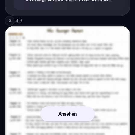
of
3
3
Ansehen