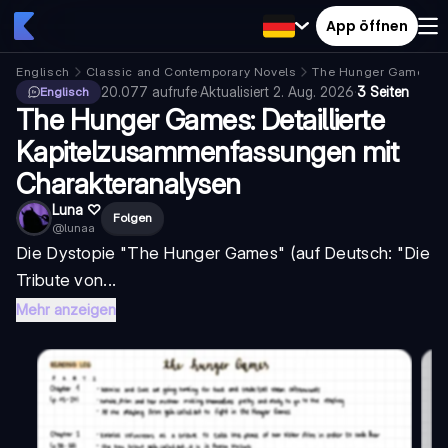
App öffnen
Englisch
Classic and Contemporary Novels
The Hunger Games
20.077
aufrufe
·
Aktualisiert
2. Aug. 2026
·
3 Seiten
Englisch
The Hunger Games: Detaillierte
Kapitelzusammenfassungen mit
Charakteranalysen
Luna ♡
Folgen
@
lunaa
Die Dystopie "The Hunger Games" (auf Deutsch: "Die
Tribute von...
Mehr anzeigen