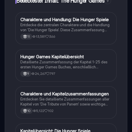
Beliebtester Inhalt: The Hunger Games
9
Charaktere und Handlung: Die Hunger Spiele
Englisch
Entdecke die zentralen Charaktere und die Handlung
von 'Die Hunger Spiele'. Diese Zusammenfassung
bietet einen Überblick über Katniss Everdeen, Peeta
13,581
366
11
Mellark und die dystopische Welt von Panem. Ideal für
das Abitur und mündliche Prüfungen. Erlerne die
wichtigsten Themen, Charakterentwicklungen und
die Bedeutung der Spiele für die Gesellschaft. Perfekt
Hunger Games Kapitelübersicht
Englisch
für Schüler, die sich auf Prüfungen vorbereiten.
Detaillierte Zusammenfassung der Kapitel 1-25 des
ersten Hunger Games Buches, einschließlich
Antworten auf Diskussions- und Quizfragen zu den
24,267
797
9
verschiedenen Kapiteln. Erfahren Sie mehr über die
Charaktere, Konflikte und die Dynamik zwischen
Katniss und Peeta.
Charaktere und Kapitelzusammenfassungen
Englisch
Entdecken Sie detaillierte Zusammenfassungen aller
Kapitel von 'Die Tribute von Panem' sowie wichtige
Informationen zu den Hauptcharakteren wie Katniss,
5,122
102
10
Peeta und Haymitch. Ideal für Schüler, die sich auf
Prüfungen vorbereiten oder die Handlung besser
verstehen möchten.
Kapitelübersicht: Die Hunger Spiele
Englisch