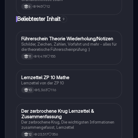
945
12
6
Beliebtester Inhalt
9
Führerschein Theorie Wiederholung/Notizen
Lerntipps
Schilder, Zeichen, Zahlen, Vorfahrt und mehr - alles für
die theoretische Führerscheinprüfung :)
9,478
155
11
Lernzettel ZP 10 Mathe
Mathe
Lernzettel von der ZP 10
5,363
116
10
Der zerbrochene Krug Lernzettel &
Deutsch
Zusammenfassung
Der zerbrochene Krug, Die wichtigsten Informationen
zusammengefasst, Lernzettel
23,517
356
12