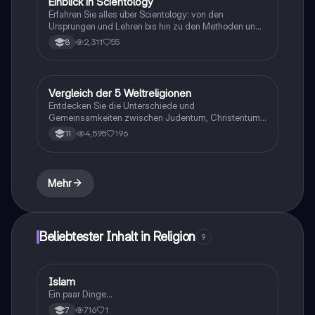
Einblick in Scientology
Religion
sozialen Auswirkungen auseinandersetzen möchten.
Erfahren Sie alles über Scientology: von den
Ursprüngen und Lehren bis hin zu den Methoden und
dem Umgang mit Kritikern. Diese Präsentation
2,311
55
8
beleuchtet die zentralen Glaubenssätze, die Rolle von
L. Ron Hubbard und die Herausforderungen, mit
denen die Organisation heute konfrontiert ist. Ideal für
Studierende, die sich mit Religion, Psychologie und
Vergleich der 5 Weltreligionen
Religion
sozialen Bewegungen auseinandersetzen möchten.
Entdecken Sie die Unterschiede und
Gemeinsamkeiten zwischen Judentum, Christentum,
Islam, Buddhismus und Hinduismus. Diese Übersicht
4,595
196
11
behandelt zentrale Aspekte wie Anhängerzahlen,
Feste, Gottesvorstellungen, heilige Schriften und
mehr. Ideal für Studierende der
Religionswissenschaften und interkulturellen Studien.
Mehr
Beliebtester Inhalt in Religion
9
I
Islam
Religion
Ein paar Dinge...
716
1
7