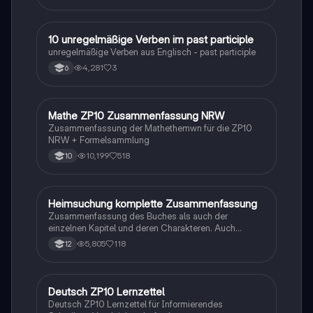
1
10 unregelmäßige Verben im past participle
Englisch
unregelmäßige Verben aus Englisch - past participle
4,281
3
6
Mathe ZP10 Zusammenfassung NRW
Mathe
Zusammenfassung der Mathethemwn für die ZP10
NRW + Formelsammlung
10,199
518
10
Heimsuchung komplette Zusammenfassung
Deutsch
Zusammenfassung des Buches als auch der
einzelnen Kapitel und deren Charakteren. Auch
tabellarisch. Im Unterricht ohne KI erstellt
5,805
118
12
Deutsch ZP10 Lernzettel
Deutsch
Deutsch ZP10 Lernzettel für Informierendes