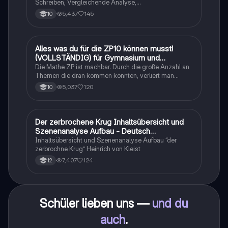
Schreiben, Vergleichende Analyse,
Sachtexte/Roman/Gedicht..
5,437
145
10
Alles was du für die ZP10 können musst!
Mathe
(VOLLSTÄNDIG) für Gymnasium und
Realschule
Die Mathe ZP ist machbar. Durch die große Anzahl an
Themen die dran kommen könnten, verliert man
schnell den Überblick. Also habe ich von den kleinsten
5,037
120
10
Themen bis hin zu den größten alles
zusammengefasst <3.
Der zerbrochene Krug Inhaltsübersicht und
Deutsch
Szenenanalyse Aufbau - Deutsch
Q1/Q2/Abitur
Inhaltsübersicht und Szenenanalyse Aufbau “der
zerbrochne Krug” Heinrich von Kleist
7,407
124
12
Schüler lieben uns —
und du
auch
.