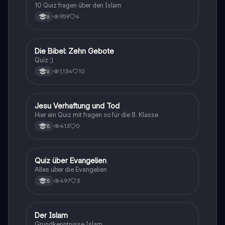
Prüfungen und das Verständnis der biblischen Lehren.
10 Quiz fragen über den Islam
959
4
6
D
Die Bibel: Zehn Gebote
Religion
Quiz ;)
1,134
10
6
J
Jesu Verhaftung und Tod
Religion
Hier ein Quiz mit fragen so für die 8. Klasse
413
0
8
Q
Quiz über Evangelien
Religion
Alles über die Evangelien
497
3
8
D
Der Islam
Religion
Grundkenntnisse Islam