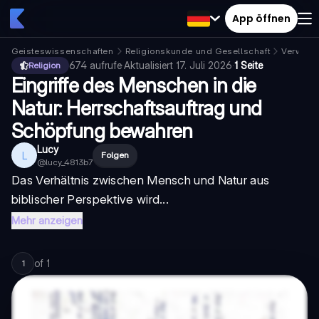
App öffnen
Geisteswissenschaften
Religionskunde und Gesellschaft
Verwaltu
674
aufrufe
·
Aktualisiert
17. Juli 2026
·
1 Seite
Religion
Eingriffe des Menschen in die
Natur: Herrschaftsauftrag und
Schöpfung bewahren
Lucy
L
Folgen
@
lucy_4813b7
Das Verhältnis zwischen Mensch und Natur aus
biblischer Perspektive wird...
Mehr anzeigen
of
1
1