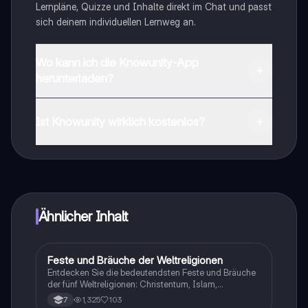
Lernpläne, Quizze und Inhalte direkt im Chat und passt
sich deinem individuellen Lernweg an.
Wo kann ich die Knowunity-App
herunterladen?
Du kannst die App im Google Play Store und im Apple
App Store herunterladen.
Ist Knowunity wirklich kostenlos?
Genau! Genieße kostenlosen Zugang zu Lerninhalten,
vernetze dich mit anderen Schülern und hol dir
sofortige Hilfe – alles direkt auf deinem Handy.
Ähnlicher Inhalt
Feste und Bräuche der Weltreligionen
Religion
Entdecken Sie die bedeutendsten Feste und Bräuche
der fünf Weltreligionen: Christentum, Islam,
Hinduismus, Judentum und Buddhismus. Diese
1,325
103
7
Mind-Map bietet einen umfassenden Überblick über