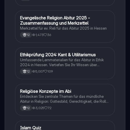
Evangelische Religion Abitur 2025 -
Religion
Zusammenfassung und Merkzettel
Merkzettel für ev. Reli für das Abitur 2025 in Hessen
1,473
36
12
Ethikprüfung 2024: Kant & Utilitarismus
Religion
Umfassende Lernmaterialien für das Abitur in Ethik
2024 in Hessen. Vertiefen Sie Ihr Wissen über
zentrale Theorien wie den Utilitarismus von Bentham
5,007
109
12
und Mill, Kants kategorischen Imperativ, sowie die
politischen Philosophien von Hobbes, Locke und
Rousseau. Themen wie Tierethik, Medizinethik und
Menschenrechte werden ebenfalls behandelt. Ideal
Religiöse Konzepte im Abi
Religion
für die Vorbereitung auf Prüfungen und das
Entdecken Sie zentrale Themen für das mündliche
Verständnis ethischer Grundpositionen.
Abitur in Religion: Gottesbild, Gerechtigkeit, die Rolle
der Kirche, die Lehren Jesu, die Auferstehung und die
3,025
72
12
Bedeutung von Nächstenliebe. Diese
Zusammenfassung bietet einen klaren Überblick über
die wichtigsten Konzepte und deren Relevanz im
christlichen Glauben. Ideal für die Vorbereitung auf
I
Islam Quiz
Religion