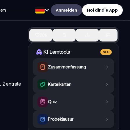
Anmelden
Hol dir die App
tern
206
KI Lerntools
NEU
Zusammenfassung
. Zentrale
Karteikarten
Quiz
Probeklausur