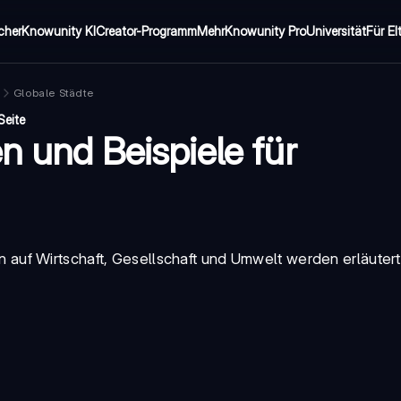
cher
Knowunity KI
Creator-Programm
Mehr
Knowunity Pro
Universität
Für El
Globale Städte
Seite
n und Beispiele für
 auf Wirtschaft, Gesellschaft und Umwelt werden erläutert