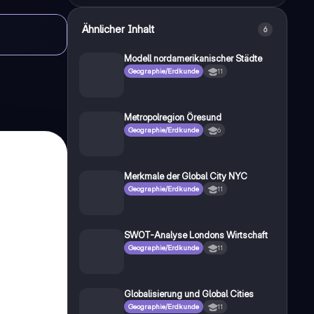
Ähnlicher Inhalt
6
Modell nordamerikanischer Städte
Geographie/Erdkunde
11
Metropolregion Öresund
Geographie/Erdkunde
6
Merkmale der Global City NYC
Geographie/Erdkunde
11
SWOT-Analyse Londons Wirtschaft
Geographie/Erdkunde
11
Globalisierung und Global Cities
Geographie/Erdkunde
11