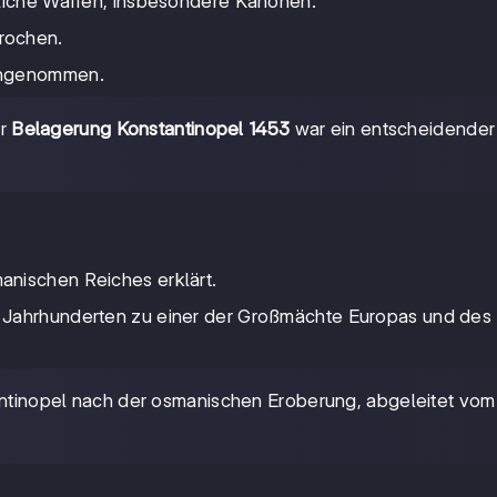
tliche Waffen, insbesondere Kanonen.
rochen.
eingenommen.
er
Belagerung Konstantinopel 1453
war ein entscheidender
.
anischen Reiches erklärt.
n Jahrhunderten zu einer der Großmächte Europas und de
antinopel nach der osmanischen Eroberung, abgeleitet vom