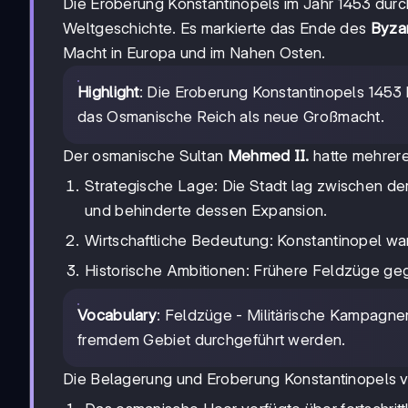
Die Eroberung Konstantinopels im Jahr 1453 durc
Weltgeschichte. Es markierte das Ende des
Byza
Macht in Europa und im Nahen Osten.
Highlight
: Die Eroberung Konstantinopels 1453
das Osmanische Reich als neue Großmacht.
Der osmanische Sultan
Mehmed II.
hatte mehrere
Strategische Lage: Die Stadt lag zwischen d
und behinderte dessen Expansion.
Wirtschaftliche Bedeutung: Konstantinopel wa
Historische Ambitionen: Frühere Feldzüge geg
Vocabulary
: Feldzüge - Militärische Kampagnen
fremdem Gebiet durchgeführt werden.
Die Belagerung und Eroberung Konstantinopels ver