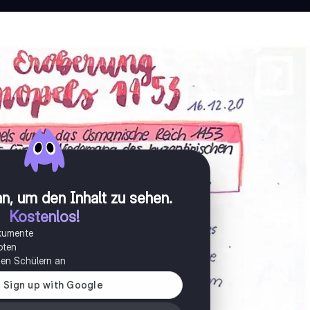
n, um den Inhalt zu sehen
.
Kostenlos!
okumente
oten
onen Schülern an