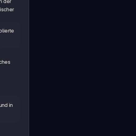
n der
ischer
lierte
iches
und in