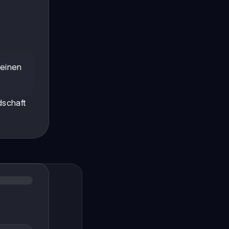
 einen
dschaft