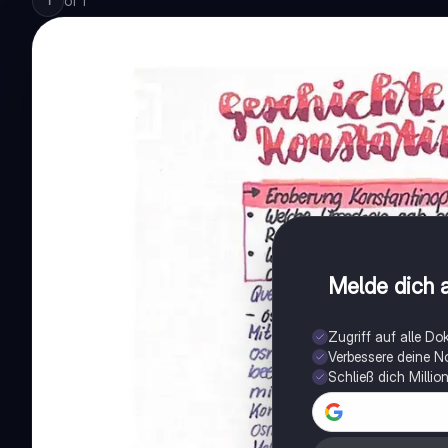
of
1
1
Melde dich a
Zugriff auf alle D
Verbessere deine N
Schließ dich Milli