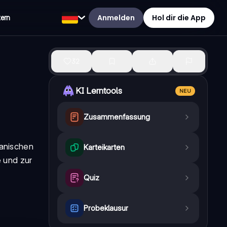
Anmelden
Hol dir die App
tern
32
KI Lerntools
NEU
Zusammenfassung
anischen
Karteikarten
e und zur
Quiz
Probeklausur