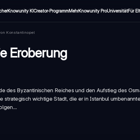
cher
Knowunity KI
Creator-Programm
Mehr
Knowunity Pro
Universität
Für El
von Konstantinopel
ie Eroberung
nde des
Byzantinischen Reiches
und den Aufstieg des Osm
e strategisch wichtige Stadt, die er in Istanbul umbenannt
lgen...