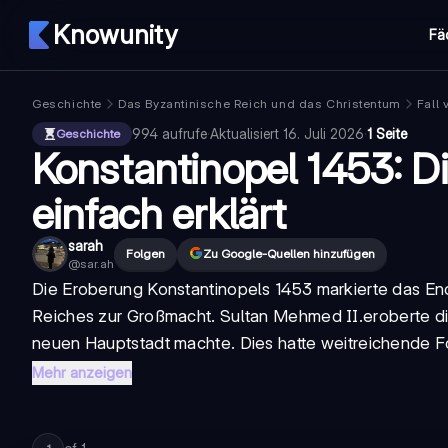
Knowunity
Fä
Geschichte
Das Byzantinische Reich und das Christentum
Fall 
994
aufrufe
·
Aktualisiert
16. Juli 2026
·
1 Seite
Geschichte
Konstantinopel 1453: D
einfach erklärt
sarah
Folgen
Zu Google-Quellen hinzufügen
@
sar.ah
Die Eroberung Konstantinopels 1453 markierte das E
Reiches zur Großmacht. Sultan
Mehmed II.
eroberte di
neuen Hauptstadt machte. Dies hatte weitreichende Fo
Mehr anzeigen