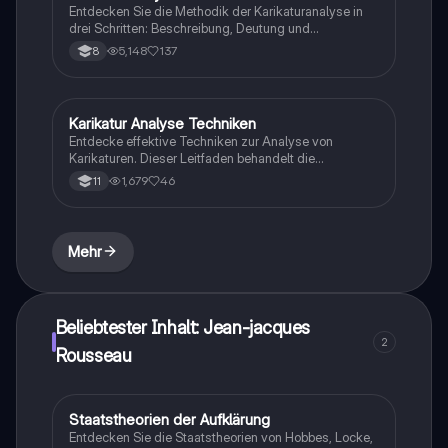
Entdecken Sie die Methodik der Karikaturanalyse in
drei Schritten: Beschreibung, Deutung und
Beurteilung. Erfahren Sie, wie Sie Karikaturen
5,148
137
8
analysieren, deren Botschaften entschlüsseln und die
Wirkung auf den Betrachter bewerten. Ideal für
Schüler und Studierende, die sich mit politischen,
sozialen und kulturellen Themen auseinandersetzen.
Karikatur Analyse Techniken
Geschichte
Entdecke effektive Techniken zur Analyse von
Karikaturen. Dieser Leitfaden behandelt die
grundlegenden Schritte: Identifikation von Autor,
1,679
46
11
Quelle und Jahr, Beschreibung des Inhalts,
Entschlüsselung von Symbolen und die Analyse der
Aussageabsicht im historischen Kontext. Ideal für
Geschichtsstudenten, die ihre Analysefähigkeiten
Mehr
verbessern möchten.
Beliebtester Inhalt: Jean-jacques
2
Rousseau
Staatstheorien der Aufklärung
Geschichte
Entdecken Sie die Staatstheorien von Hobbes, Locke,