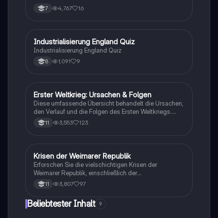
4,767
16
7
I
Industrialisierung England Quiz
Geschichte
Industrialisierung England Quiz
1,091
9
8
Erster Weltkrieg: Ursachen & Folgen
Geschichte
Diese umfassende Übersicht behandelt die Ursachen,
den Verlauf und die Folgen des Ersten Weltkriegs.
Erfahren Sie mehr über die Julikrise 1914, die
3,553
123
11
Kriegsziele der Großmächte, den Schlieffen-Plan, den
Vertrag von Versailles und die Auswirkungen auf die
Weltpolitik. Ideal für Studierende der Geschichte und
Politikwissenschaft.
Krisen der Weimarer Republik
Geschichte
Erforschen Sie die vielschichtigen Krisen der
Weimarer Republik, einschließlich der
Novemberrevolution, des Versailler Vertrags, der
3,807
97
11
Inflation und der Weltwirtschaftskrise. Diese
Zusammenfassung bietet einen klaren Überblick über
Beliebtester Inhalt
9
die politischen und wirtschaftlichen
Herausforderungen, die zur Instabilität und zum