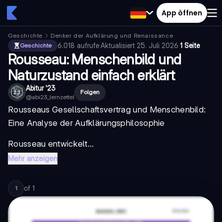
App öffnen
Geschichte
Denker der Aufklärung und Renaissance
6.018
aufrufe
·
Aktualisiert
25. Juli 2026
·
1 Seite
Geschichte
Rousseau: Menschenbild und
Naturzustand einfach erklärt
Abitur '23
Folgen
@
abi23_lernzettel
Rousseaus Gesellschaftsvertrag und Menschenbild:
Eine Analyse der Aufklärungsphilosophie
Rousseau entwickelt...
Mehr anzeigen
of
1
1