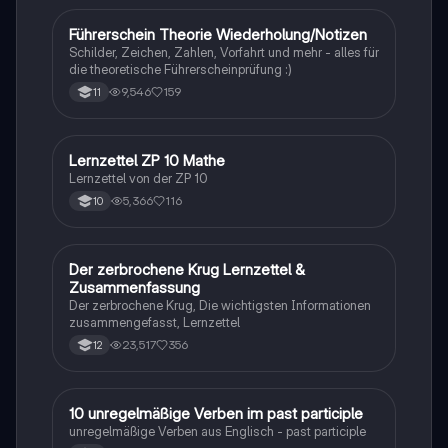
Scheitern der Weimarer Republik führten. Ideal für
Studierende, die sich mit der Geschichte und den
Führerschein Theorie Wiederholung/Notizen
Lerntipps
Ursachen der Weimarer Republik auseinandersetzen
Schilder, Zeichen, Zahlen, Vorfahrt und mehr - alles für
möchten.
die theoretische Führerscheinprüfung :)
9,546
159
11
Lernzettel ZP 10 Mathe
Mathe
Lernzettel von der ZP 10
5,366
116
10
Der zerbrochene Krug Lernzettel &
Deutsch
Zusammenfassung
Der zerbrochene Krug, Die wichtigsten Informationen
zusammengefasst, Lernzettel
23,517
356
12
1
10 unregelmäßige Verben im past participle
Englisch
unregelmäßige Verben aus Englisch - past participle