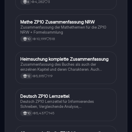
4,282
3
6
Mathe ZP10 Zusammenfassung NRW
Mathe
Zusammenfassung der Mathethemwn für die ZP10
NRW + Formelsammlung
10,199
518
10
Heimsuchung komplette Zusammenfassung
Deutsch
Zusammenfassung des Buches als auch der
einzelnen Kapitel und deren Charakteren. Auch
tabellarisch. Im Unterricht ohne KI erstellt
5,815
119
12
Deutsch ZP10 Lernzettel
Deutsch
Deutsch ZP10 Lernzettel für Informierendes
Schreiben, Vergleichende Analyse,
Sachtexte/Roman/Gedicht..
5,437
145
10