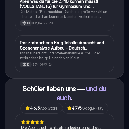
Alles was du für die ZP10 können musst!
Mathe
(VOLLSTÄNDIG) für Gymnasium und
Realschule
Die Mathe ZP ist machbar. Durch die große Anzahl an
Themen die dran kommen könnten, verliert man
schnell den Überblick. Also habe ich von den kleinsten
5,041
120
10
Themen bis hin zu den größten alles
zusammengefasst <3.
Der zerbrochene Krug Inhaltsübersicht und
Deutsch
Szenenanalyse Aufbau - Deutsch
Q1/Q2/Abitur
Inhaltsübersicht und Szenenanalyse Aufbau “der
zerbrochne Krug” Heinrich von Kleist
7,409
124
12
Schüler lieben uns —
und du
auch
.
4.6
/5
App Store
4.7
/5
Google Play
Die App ist sehr einfach zu bedienen und gut