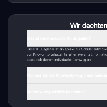
Wir dachten 
Was ist der Knowunity KI-Begleiter?
Unser KI-Begleiter ist ein speziell für Schüler entwick
von Knowunity-Inhalten liefert er relevante Informatio
passt sich deinem individuellen Lernweg an.
Wo kann ich die Knowunity-App herunterlad
Du kannst die App im Google Play Store und im Apple 
Ist Knowunity wirklich kostenlos?
Genau! Genieße kostenlosen Zugang zu Lerninhalten, ve