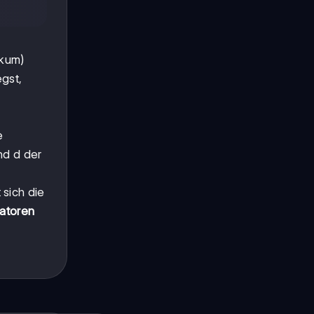
ikum)
gst,
e
nd d der
 sich die
atoren