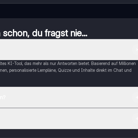
schon, du fragst nie...
eltes KI-Tool, das mehr als nur Antworten bietet. Basierend auf Millionen
nen, personalisierte Lernpläne, Quizze und Inhalte direkt im Chat und
en?
App Store herunterladen.
rnetze dich mit anderen Schülern und hol dir sofortige Hilfe – alles dir