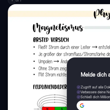
of
1
1
Melde dich a
Zugriff auf alle D
Verbessere deine N
Schließ dich Milli