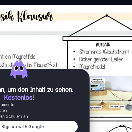
n, um den Inhalt zu sehen
.
Kostenlos!
okumente
oten
onen Schülern an