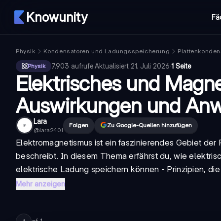
Knowunity
Fä
Physik
Kondensatoren und Ladungsspeicherung
Plattenkonden
7.903
aufrufe
·
Aktualisiert
21. Juli 2026
·
1 Seite
Physik
Elektrisches und Magne
Auswirkungen und An
Lara
Folgen
Zu Google-Quellen hinzufügen
@
lara2401
Elektromagnetismus ist ein faszinierendes Gebiet der
beschreibt. In diesem Thema erfährst du, wie elektr
elektrische Ladung speichern können - Prinzipien, di
Mehr anzeigen