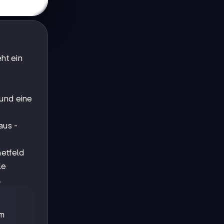
ht ein
 und eine
aus -
netfeld
le
.
im