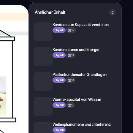
Ähnlicher Inhalt
6
Kondensator Kapazität verstehen
Physik
12
Kondensatoren und Energie
Physik
11
Plattenkondensator Grundlagen
Physik
11
Wärmekapazität von Wasser
Physik
9
Wellenphänomene und Interferenz
Physik