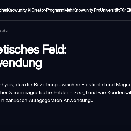
cher
Knowunity KI
Creator-Programm
Mehr
Knowunity Pro
Universität
Für El
sator
tisches Feld:
wendung
 Physik, das die Beziehung zwischen Elektrizität und Magn
ischer Strom magnetische Felder erzeugt und wie Kondensa
e in zahllosen Alltagsgeräten Anwendung...