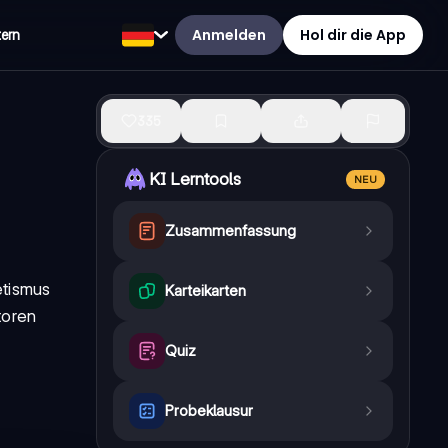
Anmelden
Hol dir die App
tern
335
KI Lerntools
NEU
Zusammenfassung
etismus
Karteikarten
toren
Quiz
Probeklausur