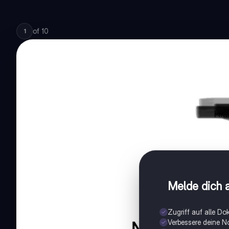
of
10
1
Melde dich a
Zugriff auf alle D
Verbessere deine N