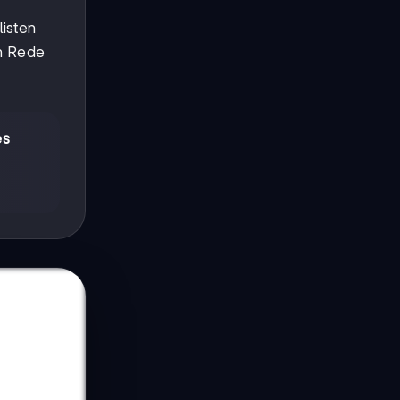
listen
en Rede
e
es