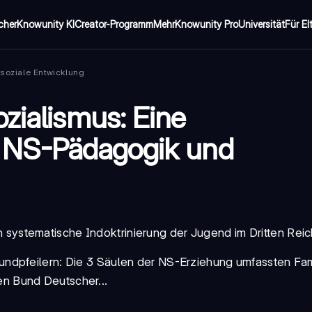
cher
Knowunity KI
Creator-Programm
Mehr
Knowunity Pro
Universität
Für El
soziale Entwicklung
zialismus: Eine
 NS-Pädagogik und
systematische Indoktrinierung der Jugend im Dritten Reic
undpfeilern: Die
3 Säulen der NS-Erziehung
umfassten Fam
en
Bund Deutscher...