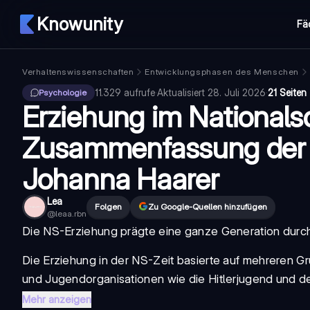
Knowunity
Fä
Verhaltenswissenschaften
Entwicklungsphasen des Menschen
11.329
aufrufe
·
Aktualisiert
28. Juli 2026
·
21 Seiten
Psychologie
Erziehung im Nationalso
Zusammenfassung der
Johanna Haarer
Lea
Folgen
Zu Google-Quellen hinzufügen
@
leaa.rbn
Die
NS-Erziehung
prägte eine ganze Generation durch 
Die
Erziehung in der NS-Zeit
basierte auf mehreren Gr
und Jugendorganisationen wie die
Hitlerjugend
und d
Mehr anzeigen