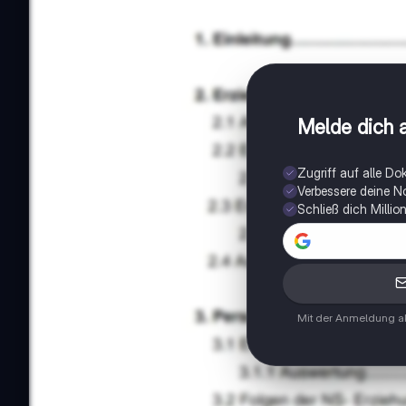
Melde dich a
Zugriff auf alle D
Verbessere deine N
Schließ dich Milli
Mit der Anmeldung ak