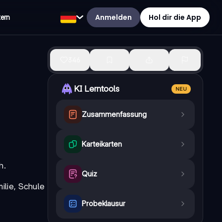
Anmelden
Hol dir die App
tern
346
KI Lerntools
NEU
Zusammenfassung
Karteikarten
h.
Quiz
ilie, Schule
Probeklausur