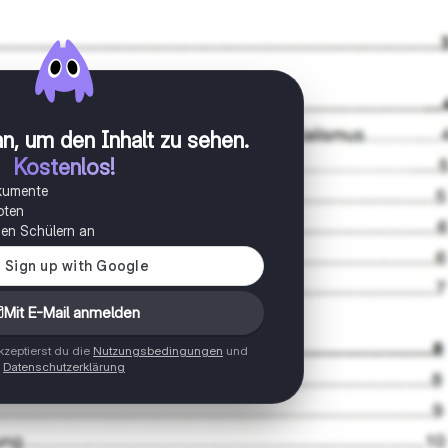
n, um den Inhalt zu sehen
.
Kostenlos!
okumente
oten
onen Schülern an
Mit E-Mail anmelden
zeptierst du die
Nutzungsbedingungen
und
Datenschutzerklärung