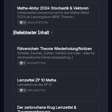
Mathe-Abitur 2024: Stochastik & Vektoren
Mathe
Umfassende Lernressourcen für das Mathe-Abitur
2024 im Leistungskurs NRW. Themen:
Hypothesentests, Binomialverteilung, Vektorrechnung
23,373
734
13
(Lagebeziehungen, Abstände, Spiegelung), Analysis
(Funktionstypen, Integralrechnung,
Beliebtester Inhalt
9
Extremwertaufgaben) und mehr. Ideal zur
Vorbereitung auf Prüfungen und zur Vertiefung
mathematischer Konzepte.
Führerschein Theorie Wiederholung/Notizen
Lerntipps
Schilder, Zeichen, Zahlen, Vorfahrt und mehr - alles für
die theoretische Führerscheinprüfung :)
9,563
160
11
Lernzettel ZP 10 Mathe
Mathe
Lernzettel von der ZP 10
5,366
116
10
Der zerbrochene Krug Lernzettel &
Deutsch
Zusammenfassung