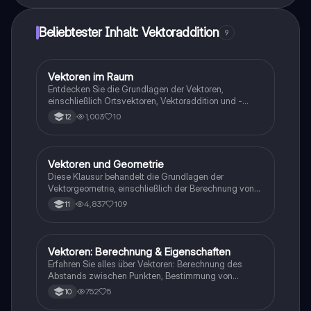
Beliebtester Inhalt: Vektoraddition
9
Vektoren im Raum
Mathe
Entdecken Sie die Grundlagen der Vektoren,
einschließlich Ortsvektoren, Vektoraddition und -
subtraktion in 2D und 3D. Diese Zusammenfassung
1,003
10
12
bietet eine klare Erklärung der Vektoroperationen und
deren Eigenschaften, ideal für Studierende der
Multivariablen Analysis. Lernen Sie, wie man Vektoren
im Koordinatensystem effektiv verwendet.
Vektoren und Geometrie
Mathe
Diese Klausur behandelt die Grundlagen der
Vektorgeometrie, einschließlich der Berechnung von
Abständen, der Orthogonalität von Vektoren und der
4,837
109
11
Eigenschaften von Quadern und Würfeln. Ideal für
Schüler der Q1 GK, die sich auf Prüfungen vorbereiten.
Enthält sowohl einen taschenrechnerfreien Teil als
auch einen Teil mit Taschenrechner. Punkte: 15.
Vektoren: Berechnung & Eigenschaften
Mathe
Erfahren Sie alles über Vektoren: Berechnung des
Abstands zwischen Punkten, Bestimmung von
Vektoren im 3D-Koordinatensystem, sowie Addition
752
5
10
und Multiplikation von Vektoren mit anschaulichen
Beispielen. Ideal für Studierende der Mathematik und