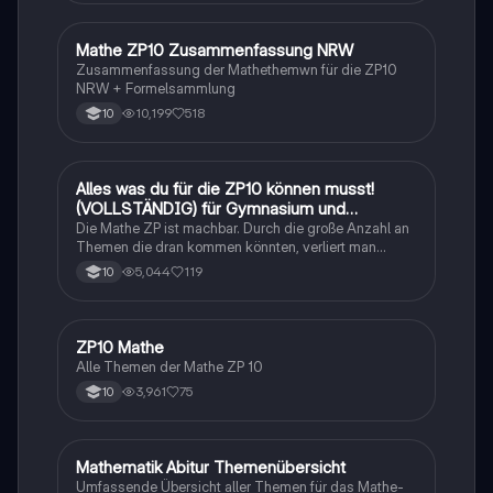
Mathe ZP10 Zusammenfassung NRW
Mathe
Zusammenfassung der Mathethemwn für die ZP10
NRW + Formelsammlung
10,199
518
10
Alles was du für die ZP10 können musst!
Mathe
(VOLLSTÄNDIG) für Gymnasium und
Realschule
Die Mathe ZP ist machbar. Durch die große Anzahl an
Themen die dran kommen könnten, verliert man
schnell den Überblick. Also habe ich von den kleinsten
5,044
119
10
Themen bis hin zu den größten alles
zusammengefasst <3.
ZP10 Mathe
Mathe
Alle Themen der Mathe ZP 10
3,961
75
10
Mathematik Abitur Themenübersicht
Mathe
Umfassende Übersicht aller Themen für das Mathe-