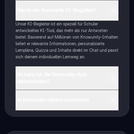
Was ist der Knowunity KI-Begleiter?
Unser KI-Begleiter ist ein speziell für Schüler
entwickeltes KI-Tool, das mehr als nur Antworten
bietet. Basierend auf Millionen von Knowunity-Inhalten
liefert er relevante Informationen, personalisierte
Lernpläne, Quizze und Inhalte direkt im Chat und passt
sich deinem individuellen Lernweg an.
Wo kann ich die Knowunity-App
herunterladen?
Du kannst die App im Google Play Store und im Apple
App Store herunterladen.
Ist Knowunity wirklich kostenlos?
Genau! Genieße kostenlosen Zugang zu Lerninhalten,
vernetze dich mit anderen Schülern und hol dir
sofortige Hilfe – alles direkt auf deinem Handy.