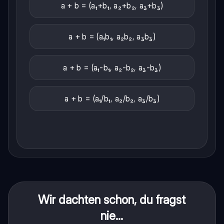
a + b = (a₁+b₁, a₂+b₂, a₃+b₃)
a + b = (a₁b₁, a₂b₂, a₃b₃)
a + b = (a₁-b₁, a₂-b₂, a₃-b₃)
a + b = (a₁/b₁, a₂/b₂, a₃/b₃)
Wir dachten schon, du fragst
nie...