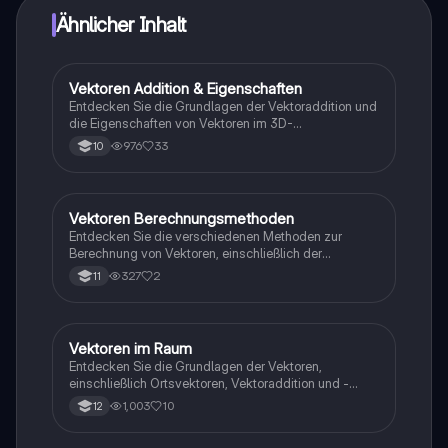
Ähnlicher Inhalt
Vektoren Addition & Eigenschaften
Mathe
Entdecken Sie die Grundlagen der Vektoraddition und
die Eigenschaften von Vektoren im 3D-
Koordinatensystem. Diese Zusammenfassung bietet
976
33
10
eine klare Erklärung der Rechenregeln, einschließlich
Gegenvektor und Nullvektor, sowie praktische
Aufgaben zur Vertiefung des Verständnisses. Ideal
für Schüler, die sich auf Prüfungen vorbereiten oder
Vektoren Berechnungsmethoden
Mathe
ihre Kenntnisse in der Vektorrechnung verbessern
Entdecken Sie die verschiedenen Methoden zur
möchten.
Berechnung von Vektoren, einschließlich der
Berechnung von Beträgen, Addition, Multiplikation und
327
2
11
linearer Kombinationen. Diese Zusammenfassung
bietet klare Erklärungen zu den Eigenschaften von
Vektoren und deren orthogonalen Beziehungen. Ideal
für Studierende der Mathematik und Physik.
Vektoren im Raum
Mathe
Entdecken Sie die Grundlagen der Vektoren,
einschließlich Ortsvektoren, Vektoraddition und -
subtraktion in 2D und 3D. Diese Zusammenfassung
1,003
10
12
bietet eine klare Erklärung der Vektoroperationen und
deren Eigenschaften, ideal für Studierende der