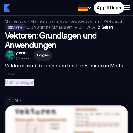
App öffnen
Mathematik
Mathematische Additionsoperationen
Vektoraddition
1.005
aufrufe
·
Aktualisiert
19. Juli 2026
·
2 Seiten
Mathe
Vektoren: Grundlagen und
Anwendungen
yamini
Folgen
@
yamumu
Vektoren sind deine neuen besten Freunde in Mathe
- sie...
Mehr anzeigen
of
2
1