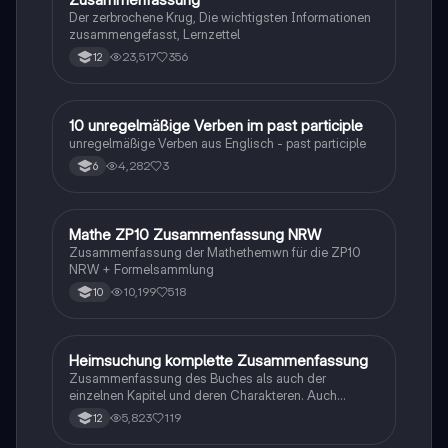
Der zerbrochene Krug, Die wichtigsten Informationen
zusammengefasst, Lernzettel
23,517
356
12
1
10 unregelmäßige Verben im past participle
Englisch
unregelmäßige Verben aus Englisch - past participle
4,282
3
6
Mathe ZP10 Zusammenfassung NRW
Mathe
Zusammenfassung der Mathethemwn für die ZP10
NRW + Formelsammlung
10,199
518
10
Heimsuchung komplette Zusammenfassung
Deutsch
Zusammenfassung des Buches als auch der
einzelnen Kapitel und deren Charakteren. Auch
tabellarisch. Im Unterricht ohne KI erstellt
5,823
119
12