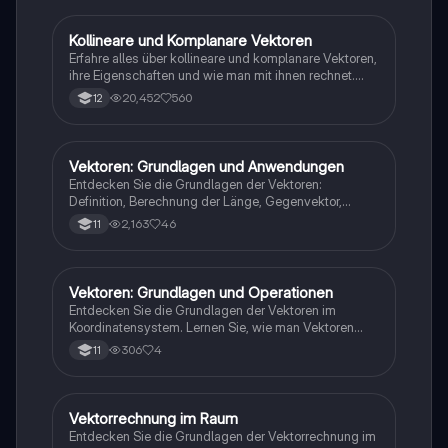
Physik.
Kollineare und Komplanare Vektoren
Mathe
Erfahre alles über kollineare und komplanare Vektoren,
ihre Eigenschaften und wie man mit ihnen rechnet.
Diese Zusammenfassung behandelt Vektoren,
20,452
560
12
Linearkombinationen, Addition, Subtraktion und
Skalarmultiplikation. Ideal für Studierende der
Mathematik und Physik.
Vektoren: Grundlagen und Anwendungen
Mathe
Entdecken Sie die Grundlagen der Vektoren:
Definition, Berechnung der Länge, Gegenvektor,
Vektoraddition und -subtraktion, Verbindungsvektor,
2,163
46
11
Vielfaches eines Vektors sowie die lineare
Abhängigkeit. Ideal für Schüler der 11. Klasse, die ein
tiefes Verständnis für Vektoren entwickeln möchten.
Vektoren: Grundlagen und Operationen
Mathe
Entdecken Sie die Grundlagen der Vektoren im
Koordinatensystem. Lernen Sie, wie man Vektoren
addiert, subtrahiert und multipliziert, sowie die
306
4
11
Berechnung von Koordinaten, Längen und
Mittelpunkten. Diese Zusammenfassung behandelt
auch Kolinearität und Linearkombinationen. Ideal für
Schüler der Stufen 11-12.
Vektorrechnung im Raum
Mathe
Entdecken Sie die Grundlagen der Vektorrechnung im