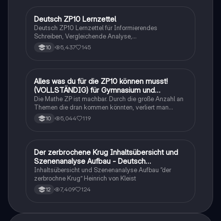
Deutsch ZP10 Lernzettel
Deutsch
Deutsch ZP10 Lernzettel für Informierendes
Schreiben, Vergleichende Analyse,
Sachtexte/Roman/Gedicht..
5,437
145
10
Alles was du für die ZP10 können musst!
Mathe
(VOLLSTÄNDIG) für Gymnasium und
Realschule
Die Mathe ZP ist machbar. Durch die große Anzahl an
Themen die dran kommen könnten, verliert man
schnell den Überblick. Also habe ich von den kleinsten
5,044
119
10
Themen bis hin zu den größten alles
zusammengefasst <3.
Der zerbrochene Krug Inhaltsübersicht und
Deutsch
Szenenanalyse Aufbau - Deutsch
Q1/Q2/Abitur
Inhaltsübersicht und Szenenanalyse Aufbau “der
zerbrochne Krug” Heinrich von Kleist
7,409
124
12