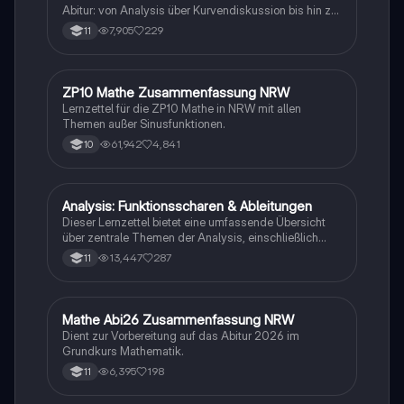
Abitur: von Analysis über Kurvendiskussion bis hin zu
Integralrechnung und Stochastik. Ideal für die
7,905
229
11
Prüfungsvorbereitung mit detaillierten Inhalten zu
analytischer Geometrie, e-Funktionen,
Extremwertaufgaben und mehr.
ZP10 Mathe Zusammenfassung NRW
Mathe
Lernzettel für die ZP10 Mathe in NRW mit allen
Themen außer Sinusfunktionen.
61,942
4,841
10
Analysis: Funktionsscharen & Ableitungen
Mathe
Dieser Lernzettel bietet eine umfassende Übersicht
über zentrale Themen der Analysis, einschließlich
Funktionsscharen, Ableitungen, Extrempunkte,
13,447
287
11
Integrale und e-Funktionen. Ideal für die Vorbereitung
auf das Abitur im Mathematik Grundkurs. Verstehe die
Konzepte und deren Anwendungen mit klaren
Beispielen und Schritt-für-Schritt-Anleitungen.
Mathe Abi26 Zusammenfassung NRW
Mathe
Dient zur Vorbereitung auf das Abitur 2026 im
Grundkurs Mathematik.
6,395
198
11