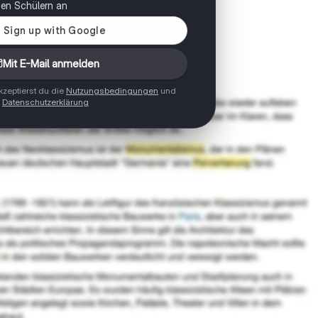
onen Schülern an
Mit E-Mail anmelden
zeptierst du die
Nutzungsbedingungen
und
Datenschutzerklärung