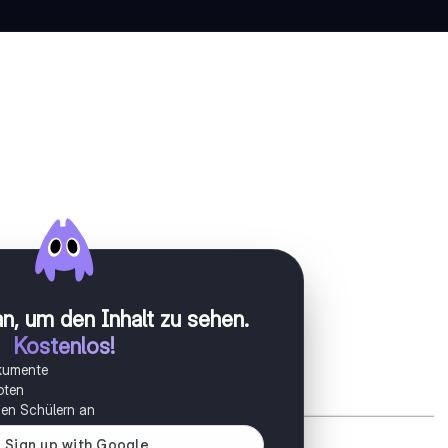
n, um den Inhalt zu sehen
.
Kostenlos!
okumente
oten
onen Schülern an