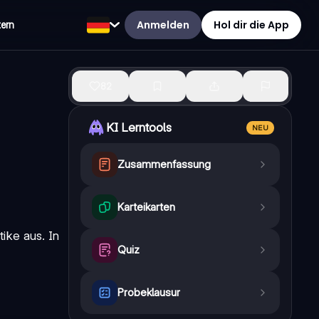
Anmelden
Hol dir die App
tern
82
KI Lerntools
NEU
Zusammenfassung
Karteikarten
ike aus. In
Quiz
Probeklausur