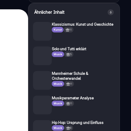
Ähnlicher Inhalt
6
Klassizismus: Kunst und Geschichte
Kunst
11
Solo und Tutti erklärt
Musik
5
Mannheimer Schule &
Orchesterwandel
Musik
11
Musikparameter Analyse
Musik
11
Hip Hop: Ursprung und Einfluss
Musik
8