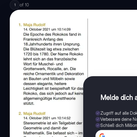
of
10
1
Melde dich a
Zugriff auf alle D
Verbessere deine N
Schließ dich Milli