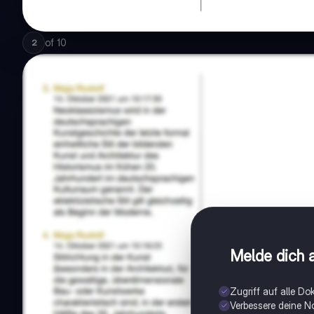
of
10
2
Melde dich a
Zugriff auf alle D
Verbessere deine N