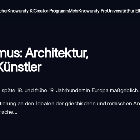
cher
Knowunity KI
Creator-Programm
Mehr
Knowunity Pro
Universität
Für El
us: Architektur,
ünstler
späte 18. und frühe 19. Jahrhundert in Europa maßgeblich.
tierung an den Idealen der griechischen und römischen Ant
ische...