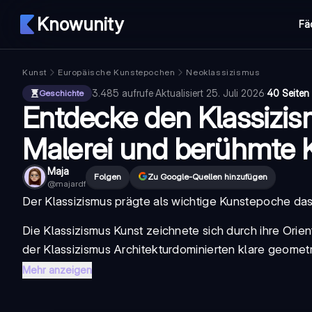
Knowunity
Fä
Kunst
Europäische Kunstepochen
Neoklassizismus
3.485
aufrufe
·
Aktualisiert
25. Juli 2026
·
40 Seiten
Geschichte
Entdecke den Klassizism
Malerei und berühmte K
Maja
Folgen
Zu Google-Quellen hinzufügen
@
majardf
Der
Klassizismus
prägte als wichtige Kunstepoche das 
Die
Klassizismus Kunst
zeichnete sich durch ihre Orien
der
Klassizismus Architektur
dominierten klare geometr
Mehr anzeigen