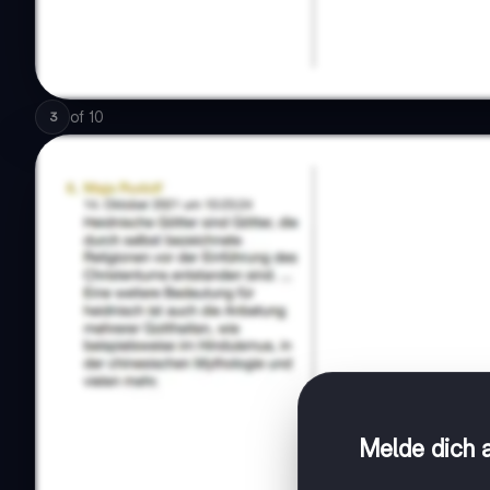
of
10
3
Melde dich a