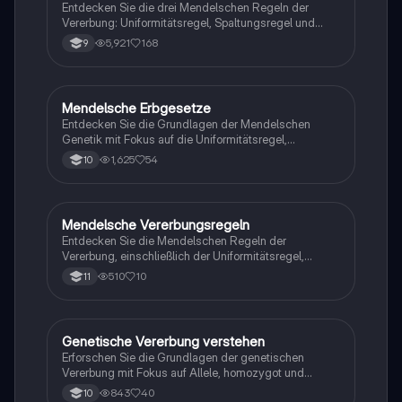
Entdecken Sie die drei Mendelschen Regeln der
Vererbung: Uniformitätsregel, Spaltungsregel und
Unabhängigkeitsregel. Diese Zusammenfassung
5,921
168
9
bietet eine klare Erklärung der genetischen Prinzipien,
die Gregor Mendel formulierte, und deren Bedeutung
für die moderne Genetik. Ideal für Schüler und
Studierende der Biologie.
Mendelsche Erbgesetze
Chemie
Entdecken Sie die Grundlagen der Mendelschen
Genetik mit Fokus auf die Uniformitätsregel,
Spaltungsregel und Unabhängigkeitsregel. Diese
1,625
54
10
Zusammenfassung bietet eine klare Erklärung der
Phänotypen und Genotypen in der P-, F1- und F2-
Generation sowie wichtige Fachbegriffe wie
homozygot, heterozygot und Allele. Ideal für
Mendelsche Vererbungsregeln
Biologie
Studierende der Biologie, die sich auf genetische
Entdecken Sie die Mendelschen Regeln der
Vererbung vorbereiten.
Vererbung, einschließlich der Uniformitätsregel,
Spaltungsregel und der Regel der unabhängigen
510
10
11
Vererbung. Diese Zusammenfassung bietet klare
Beispiele und erklärt die Konzepte der reinerbigen und
mischerbigen Kreuzungen. Ideal für Studierende der
Genetik und Biologie.
Genetische Vererbung verstehen
Biologie
Erforschen Sie die Grundlagen der genetischen
Vererbung mit Fokus auf Allele, homozygot und
heterozygot, sowie die Konzepte von dominant und
843
40
10