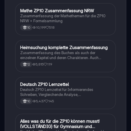
Mathe ZP10 Zusammenfassung NRW
Mathe
Zusammenfassung der Mathethemwn für die ZP10
NRW + Formelsammlung
10,199
518
10
Heimsuchung komplette Zusammenfassung
Deutsch
Zusammenfassung des Buches als auch der
einzelnen Kapitel und deren Charakteren. Auch
tabellarisch. Im Unterricht ohne KI erstellt
5,815
119
12
Deutsch ZP10 Lernzettel
Deutsch
Deutsch ZP10 Lernzettel für Informierendes
Schreiben, Vergleichende Analyse,
Sachtexte/Roman/Gedicht..
5,437
145
10
Alles was du für die ZP10 können musst!
Mathe
(VOLLSTÄNDIG) für Gymnasium und