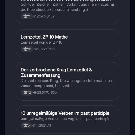
Schilder, Zeichen, Zahlen, Vorfahrt und mehr - alles für
die theoretische Führerscheinprüfung :)
9,546
159
11
Lernzettel ZP 10 Mathe
Mathe
Lernzettel von der ZP 10
5,366
116
10
Der zerbrochene Krug Lernzettel &
Deutsch
Zusammenfassung
Der zerbrochene Krug, Die wichtigsten Informationen
zusammengefasst, Lernzettel
23,517
356
12
1
10 unregelmäßige Verben im past participle
Englisch
unregelmäßige Verben aus Englisch - past participle
4,282
3
6