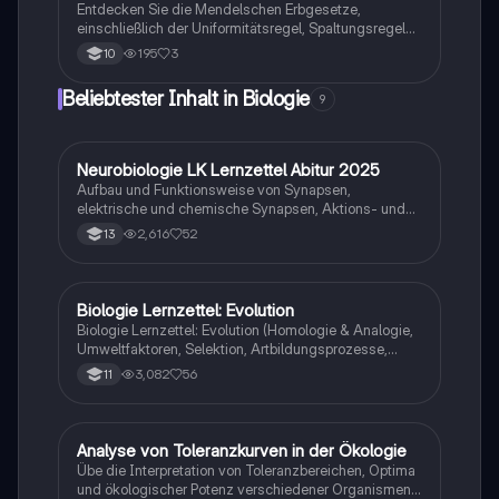
Entdecken Sie die Mendelschen Erbgesetze,
einschließlich der Uniformitätsregel, Spaltungsregel
und Unabhängigkeitsregel. Diese Zusammenfassung
195
3
10
behandelt die Grundlagen der genetischen Vererbung,
dihybride Kreuzungen und die Unterschiede zwischen
Beliebtester Inhalt in Biologie
9
dominanten und rezessiven Allelen. Ideal für
Studierende der Genetik und Biologie.
Neurobiologie LK Lernzettel Abitur 2025
Biologie
Aufbau und Funktionsweise von Synapsen,
elektrische und chemische Synapsen, Aktions- und
Ruhepotential
2,616
52
13
Biologie Lernzettel: Evolution
Biologie
Biologie Lernzettel: Evolution (Homologie & Analogie,
Umweltfaktoren, Selektion, Artbildungsprozesse,
Klimaregeln, Konkurrenz, Evolution des Menschen…)
3,082
56
11
A
Analyse von Toleranzkurven in der Ökologie
Biologie
Übe die Interpretation von Toleranzbereichen, Optima
und ökologischer Potenz verschiedener Organismen