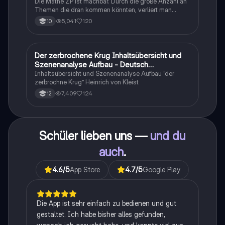
Realschule
Die Mathe ZP ist machbar. Durch die große Anzahl an
Themen die dran kommen könnten, verliert man
schnell den Überblick. Also habe ich von den kleinsten
5,041
120
10
Themen bis hin zu den größten alles
zusammengefasst <3.
Der zerbrochene Krug Inhaltsübersicht und
Deutsch
Szenenanalyse Aufbau - Deutsch
Q1/Q2/Abitur
Inhaltsübersicht und Szenenanalyse Aufbau “der
zerbrochne Krug” Heinrich von Kleist
7,409
124
12
Schüler lieben uns —
und du
auch
.
4.6
/5
App Store
4.7
/5
Google Play
Die App ist sehr einfach zu bedienen und gut
gestaltet. Ich habe bisher alles gefunden,