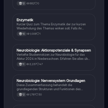
gegenüber Umweltfaktoren.
882
0
12
E
Enzymatik
Biologie
Kurzer Quiz zum Thema Enzymatik der zur kurzen
Wiederholung des Themas wirken soll. Falls ihr
Fehlern begegnet wäre ich dankbar ,wenn ihr mir
1,008
1
10
diese weiterleitet. Danke und euch viel Spaß dabei!
Neurobiologie: Aktionspotenziale & Synapsen
Biologie
Vertiefte Studiennotizen zur Neurobiologie für das
Abitur 2024 in Niedersachsen. Erfahren Sie alles über
Aktionspotenziale, Ruhepotenziale, synaptische
3,237
47
11
Integration, die Rolle von Neurotransmittern, die
Mechanismen der Erregungsweiterleitung sowie die
hormonelle Regulation im Nervensystem. Ideal für
Schüler, die sich auf Prüfungen vorbereiten und ein
Neurobiologie: Nervensystem Grundlagen
Biologie
tiefes Verständnis der neuronalen Signalübertragung
Diese Zusammenfassung behandelt die
entwickeln möchten.
grundlegenden Strukturen und Funktionen des
Nervensystems, einschließlich Neuronen, Gliazellen,
1,781
30
12
Ruhepotential, Aktionspotential und synaptische
Integration. Erfahren Sie mehr über die Rolle von
Neurotransmittern, die Mechanismen der