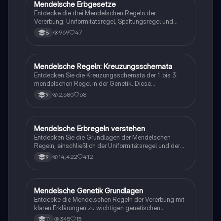
Grundlagen der genetischen Vererbung verstehen
Mendelsche Erbgesetze
Biologie
möchten.
Entdecke die drei Mendelschen Regeln der
Vererbung: Uniformitätsregel, Spaltungsregel und
Unabhängigkeitsregel. Dieser Lernzettel bietet klare
969
47
8
Erklärungen und anschauliche Beispiele zu dihybriden
Kreuzungen und genetischer Vererbung. Ideal für das
Verständnis von Gregor Mendels Grundlagen der
Genetik.
Mendelsche Regeln: Kreuzungsschemata
Biologie
Entdecken Sie die Kreuzungsschemata der 1. bis 3.
mendelschen Regel in der Genetik. Diese
Zusammenfassung behandelt die Prinzipien der
2,680
68
9
Uniformitätsregel, Spaltungsregel und
Unabhängigkeitsregel, einschließlich der Phänotypen
und Genotypen der Filialgenerationen. Ideal für
Biologiestudenten, die die Grundlagen der
Mendelsche Erbregeln verstehen
Biologie
genetischen Vererbung verstehen möchten.
Entdecken Sie die Grundlagen der Mendelschen
Regeln, einschließlich der Uniformitätsregel und der
Spaltungsregel. Diese Zusammenfassung behandelt
14,422
412
9
wichtige Begriffe wie Genotyp, Phänotyp, Allele und
Kreuzungstypen. Ideal für Studierende der Genetik,
die die Prinzipien der Vererbung und Rückkreuzung
erlernen möchten.
Mendelsche Genetik Grundlagen
Biologie
Entdecke die Mendelschen Regeln der Vererbung mit
klaren Erklärungen zu wichtigen genetischen
Begriffen wie Genotyp, Phänotyp, dominant und
345
15
11