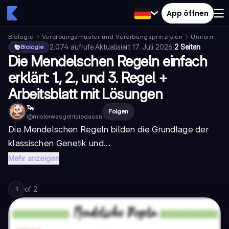
App öffnen
Biologie
Vererbungsmuster und Vererbungsprinzipien
Uniformität
2.074
aufrufe
·
Aktualisiert
17. Juli 2026
·
2 Seiten
Biologie
Die Mendelschen Regeln einfach
erklärt: 1., 2., und 3. Regel +
Arbeitsblatt mit Lösungen
🦦
Folgen
@
misterwasgehtsiedasan
Die Mendelschen Regeln bilden die Grundlage der
klassischen Genetik und...
Mehr anzeigen
of
2
1