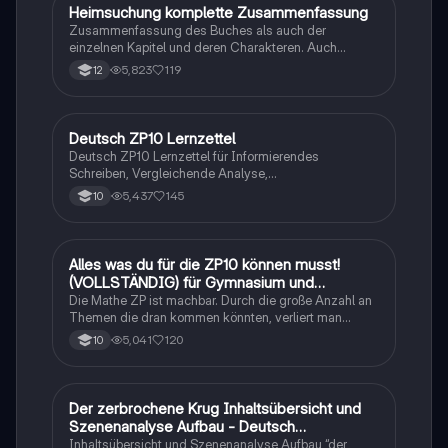
Heimsuchung komplette Zusammenfassung
Deutsch
Zusammenfassung des Buches als auch der
einzelnen Kapitel und deren Charakteren. Auch
tabellarisch. Im Unterricht ohne KI erstellt
5,823
119
12
Deutsch ZP10 Lernzettel
Deutsch
Deutsch ZP10 Lernzettel für Informierendes
Schreiben, Vergleichende Analyse,
Sachtexte/Roman/Gedicht..
5,437
145
10
Alles was du für die ZP10 können musst!
Mathe
(VOLLSTÄNDIG) für Gymnasium und
Realschule
Die Mathe ZP ist machbar. Durch die große Anzahl an
Themen die dran kommen könnten, verliert man
schnell den Überblick. Also habe ich von den kleinsten
5,041
120
10
Themen bis hin zu den größten alles
zusammengefasst <3.
Der zerbrochene Krug Inhaltsübersicht und
Deutsch
Szenenanalyse Aufbau - Deutsch
Q1/Q2/Abitur
Inhaltsübersicht und Szenenanalyse Aufbau “der