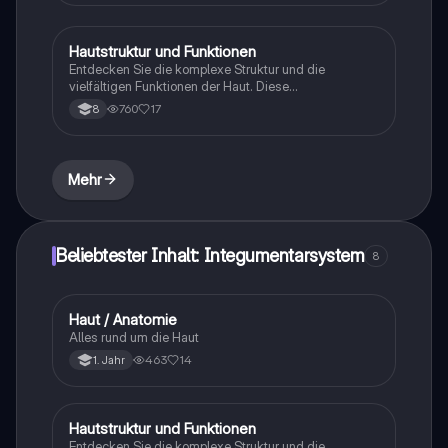
die Wärmeregulation und die Sinneswahrnehmung.
Ideal für Studierende der Biologie und Medizin.
Hautstruktur und Funktionen
Biologie
Entdecken Sie die komplexe Struktur und die
vielfältigen Funktionen der Haut. Diese
Zusammenfassung behandelt die verschiedenen
760
17
8
Hautschichten, die Rolle der Haut als Sinnesorgan, die
Immunfunktion und die Bedeutung von Vitamin D.
Ideal für Studierende der Biologie und Medizin.
Mehr
Beliebtester Inhalt: Integumentarsystem
8
Haut / Anatomie
Biologie
Alles rund um die Haut
463
14
1. Jahr
Hautstruktur und Funktionen
Biologie
Entdecken Sie die komplexe Struktur und die