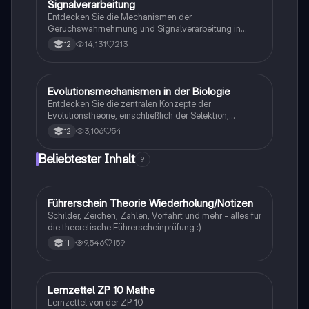
Signalverarbeitung
Entdecken Sie die Mechanismen der
Geruchswahrnehmung und Signalverarbeitung in
Nervenzellen. Diese Übungsaufgaben für das
14,131
213
12
mündliche Abitur in Neurobiologie behandeln
Rezeptorpotentiale, Aktionspotentiale und die
Codierung von Geruchsstoffsignalen. Ideal für
Studierende, die sich auf Prüfungen vorbereiten.
Evolutionsmechanismen in der Biologie
Biologie
Entdecken Sie die zentralen Konzepte der
Evolutionstheorie, einschließlich der Selektion,
Isolationsmechanismen und Evolutionsfaktoren wie
3,106
54
12
Mutation und Rekombination. Diese
Zusammenfassung bietet einen klaren Überblick über
Beliebtester Inhalt
9
die verschiedenen Selektionsarten und die
Entstehung neuer Arten durch allopatrische und
sympatrische Artbildung. Ideal für Biologiestudenten
im Grundkurs.
Führerschein Theorie Wiederholung/Notizen
Lerntipps
Schilder, Zeichen, Zahlen, Vorfahrt und mehr - alles für
die theoretische Führerscheinprüfung :)
9,546
159
11
Lernzettel ZP 10 Mathe
Mathe
Lernzettel von der ZP 10