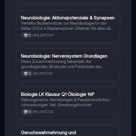
diese weiterleitet. Danke und euch viel Spaß dabei!
Neurobiologie: Aktionspotenziale & Synapsen
Biologie
Vertiefte Studiennotizen zur Neurobiologie für das
Abitur 2024 in Niedersachsen. Erfahren Sie alles über
Aktionspotenziale, Ruhepotenziale, synaptische
3,237
47
11
Integration, die Rolle von Neurotransmittern, die
Mechanismen der Erregungsweiterleitung sowie die
hormonelle Regulation im Nervensystem. Ideal für
Schüler, die sich auf Prüfungen vorbereiten und ein
Neurobiologie: Nervensystem Grundlagen
Biologie
tiefes Verständnis der neuronalen Signalübertragung
Diese Zusammenfassung behandelt die
entwickeln möchten.
grundlegenden Strukturen und Funktionen des
Nervensystems, einschließlich Neuronen, Gliazellen,
1,781
30
12
Ruhepotential, Aktionspotential und synaptische
Integration. Erfahren Sie mehr über die Rolle von
Neurotransmittern, die Mechanismen der
Signalübertragung und die Auswirkungen von
Biologie LK Klausur Q1 Ökologie 14P
Biologie
Neurotoxinen. Ideal für Studierende der Neurobiologie
Nahrungsnetze,-beziehungen & Populationsdichte,-
und verwandter Fächer.
schwankungen. Inkl. Erwartungshorizont
1,214
22
12
Geruchswahrnehmung und
Biologie