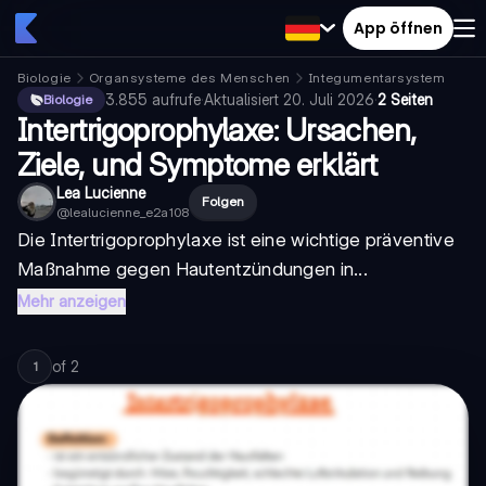
App öffnen
Biologie
Organsysteme des Menschen
Integumentarsystem
3.855
aufrufe
·
Aktualisiert
20. Juli 2026
·
2 Seiten
Biologie
Intertrigoprophylaxe: Ursachen,
Ziele, und Symptome erklärt
Lea Lucienne
Folgen
@
lealucienne_e2a108
Die Intertrigoprophylaxe ist eine wichtige präventive
Maßnahme gegen Hautentzündungen in...
Mehr anzeigen
of
2
1