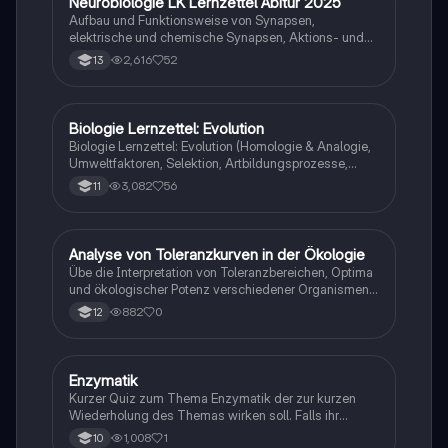
Neurobiologie LK Lernzettel Abitur 2025
Biologie
Aufbau und Funktionsweise von Synapsen,
elektrische und chemische Synapsen, Aktions- und
Ruhepotential
2,616
52
13
Biologie Lernzettel: Evolution
Biologie
Biologie Lernzettel: Evolution (Homologie & Analogie,
Umweltfaktoren, Selektion, Artbildungsprozesse,
Klimaregeln, Konkurrenz, Evolution des Menschen…)
3,082
56
11
A
Analyse von Toleranzkurven in der Ökologie
Biologie
Übe die Interpretation von Toleranzbereichen, Optima
und ökologischer Potenz verschiedener Organismen
gegenüber Umweltfaktoren.
882
0
12
E
Enzymatik
Biologie
Kurzer Quiz zum Thema Enzymatik der zur kurzen
Wiederholung des Themas wirken soll. Falls ihr
Fehlern begegnet wäre ich dankbar ,wenn ihr mir
1,008
1
10