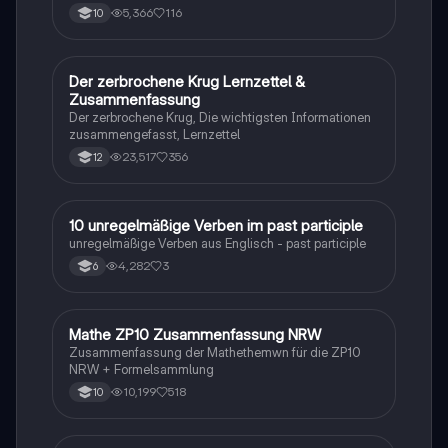
5,366
116
10
Der zerbrochene Krug Lernzettel &
Deutsch
Zusammenfassung
Der zerbrochene Krug, Die wichtigsten Informationen
zusammengefasst, Lernzettel
23,517
356
12
1
10 unregelmäßige Verben im past participle
Englisch
unregelmäßige Verben aus Englisch - past participle
4,282
3
6
Mathe ZP10 Zusammenfassung NRW
Mathe
Zusammenfassung der Mathethemwn für die ZP10
NRW + Formelsammlung
10,199
518
10