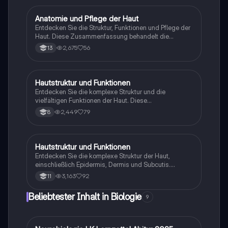
zwischen Felder- und Leistenhaut. Ideal für
Studierende der Biologie und Medizin.
Anatomie und Pflege der Haut
Biologie
Entdecken Sie die Struktur, Funktionen und Pflege der
Haut. Diese Zusammenfassung behandelt die
Anatomie der Haut, die Rolle der Mikrobiologie,
2,675
56
13
Hauttypen, Pflegeprinzipien und häufige
Hauterkrankungen wie Neurodermitis. Ideal für
Studierende der Gesundheitswissenschaften und
Pflegeberufe.
Hautstruktur und Funktionen
Biologie
Entdecken Sie die komplexe Struktur und die
vielfältigen Funktionen der Haut. Diese
Zusammenfassung behandelt die Aufgaben der Haut,
2,449
79
8
ihren Aufbau in Epidermis, Korium und Subkutis sowie
die Rolle von Anhangsgebilden wie Haaren und
Nägeln. Ideal für Studierende der Biologie und
Medizin, die ein tiefes Verständnis der Haut als
Hautstruktur und Funktionen
Biologie
größtes Organ des Körpers erlangen möchten.
Entdecken Sie die komplexe Struktur der Haut,
einschließlich Epidermis, Dermis und Subcutis.
Erfahren Sie mehr über die Rolle von Melanozyten, die
3,163
92
11
Funktionen der Haut als Barriere, für den Stoffwechsel,
die Wärmeregulation und die Sinneswahrnehmung.
Beliebtester Inhalt in Biologie
9
Ideal für Studierende der Biologie und Medizin.