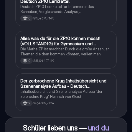
Deutsch ZP10 Lernzettel
Deutsch
Deutsch ZP10 Lernzettel für Informierendes
Schreiben, Vergleichende Analyse,
Sachtexte/Roman/Gedicht..
5,437
145
10
Alles was du für die ZP10 können musst!
Mathe
(VOLLSTÄNDIG) für Gymnasium und
Realschule
Die Mathe ZP ist machbar. Durch die große Anzahl an
Themen die dran kommen könnten, verliert man
schnell den Überblick. Also habe ich von den kleinsten
5,044
119
10
Themen bis hin zu den größten alles
zusammengefasst <3.
Der zerbrochene Krug Inhaltsübersicht und
Deutsch
Szenenanalyse Aufbau - Deutsch
Q1/Q2/Abitur
Inhaltsübersicht und Szenenanalyse Aufbau “der
zerbrochne Krug” Heinrich von Kleist
7,409
124
12
Schüler lieben uns —
und du