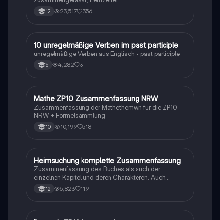
zusammengefasst, Lernzettel
23,517
356
12
1
10 unregelmäßige Verben im past participle
Englisch
unregelmäßige Verben aus Englisch - past participle
4,282
3
6
Mathe ZP10 Zusammenfassung NRW
Mathe
Zusammenfassung der Mathethemwn für die ZP10
NRW + Formelsammlung
10,199
518
10
Heimsuchung komplette Zusammenfassung
Deutsch
Zusammenfassung des Buches als auch der
einzelnen Kapitel und deren Charakteren. Auch
tabellarisch. Im Unterricht ohne KI erstellt
5,823
119
12