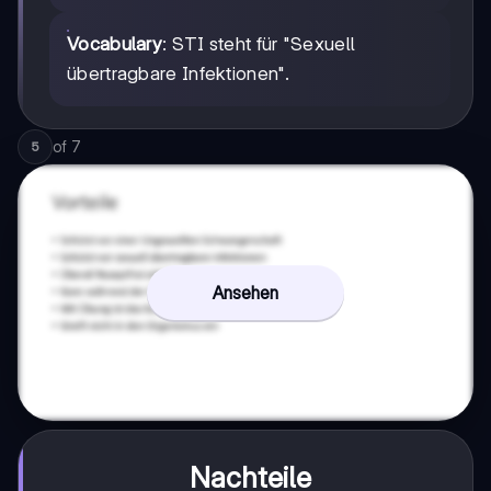
Vocabulary
: STI steht für "Sexuell
übertragbare Infektionen".
of
7
5
Ansehen
Nachteile