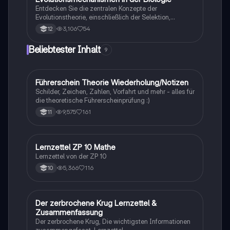
Entdecken Sie die zentralen Konzepte der
Evolutionstheorie, einschließlich der Selektion,
Isolationsmechanismen und Evolutionsfaktoren wie
3,106
54
12
Mutation und Rekombination. Diese
Zusammenfassung bietet einen klaren Überblick über
Beliebtester Inhalt
9
die verschiedenen Selektionsarten und die
Entstehung neuer Arten durch allopatrische und
sympatrische Artbildung. Ideal für Biologiestudenten
im Grundkurs.
Führerschein Theorie Wiederholung/Notizen
Lerntipps
Schilder, Zeichen, Zahlen, Vorfahrt und mehr - alles für
die theoretische Führerscheinprüfung :)
9,575
161
11
Lernzettel ZP 10 Mathe
Mathe
Lernzettel von der ZP 10
5,366
116
10
Der zerbrochene Krug Lernzettel &
Deutsch
Zusammenfassung
Der zerbrochene Krug, Die wichtigsten Informationen