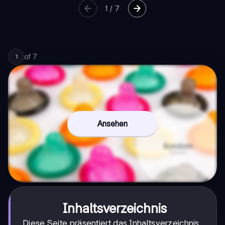
1
/
7
of
7
1
Ansehen
Inhaltsverzeichnis
Diese Seite präsentiert das Inhaltsverzeichnis,