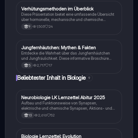
Jugendliche, die sich auf das erste Mal vorbereiten
möchten.
Verhütungsmethoden im Überblick
Biologie
Diese Präsentation bietet eine umfassende Übersicht
über hormonelle, mechanische und chemische
Verhütungsmethoden. Erfahren Sie mehr über die
1,503
24
9
Funktionsweise, Vor- und Nachteile sowie Kosten der
verschiedenen Methoden wie Pille, Spirale, Kondom
und mehr. Ideal für Studierende der Sexualaufklärung
und Gesundheitswissenschaften.
Jungfernhäutchen: Mythen & Fakten
Biologie
Entdecke die Wahrheit über das Jungfernhäutchen
und Jungfräulichkeit. Diese informative Broschüre
klärt über gängige Mythen auf, erklärt die
2,717
17
5
medizinischen Fakten und bietet Einblicke in kulturelle
Ansichten. Ideal für alle, die sich über sexuelle
Beliebtester Inhalt in Biologie
9
Gesundheit und Aufklärung informieren möchten.
Neurobiologie LK Lernzettel Abitur 2025
Biologie
Aufbau und Funktionsweise von Synapsen,
elektrische und chemische Synapsen, Aktions- und
Ruhepotential
2,616
52
13
Biologie Lernzettel: Evolution
Biologie