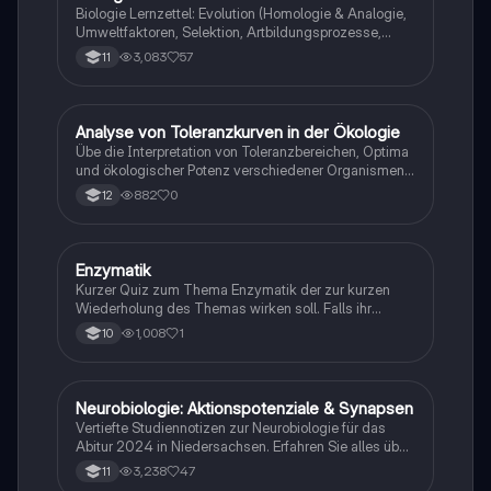
Biologie Lernzettel: Evolution (Homologie & Analogie,
Umweltfaktoren, Selektion, Artbildungsprozesse,
Klimaregeln, Konkurrenz, Evolution des Menschen…)
3,083
57
11
A
Analyse von Toleranzkurven in der Ökologie
Biologie
Übe die Interpretation von Toleranzbereichen, Optima
und ökologischer Potenz verschiedener Organismen
gegenüber Umweltfaktoren.
882
0
12
E
Enzymatik
Biologie
Kurzer Quiz zum Thema Enzymatik der zur kurzen
Wiederholung des Themas wirken soll. Falls ihr
Fehlern begegnet wäre ich dankbar ,wenn ihr mir
1,008
1
10
diese weiterleitet. Danke und euch viel Spaß dabei!
Neurobiologie: Aktionspotenziale & Synapsen
Biologie
Vertiefte Studiennotizen zur Neurobiologie für das
Abitur 2024 in Niedersachsen. Erfahren Sie alles über
Aktionspotenziale, Ruhepotenziale, synaptische
3,238
47
11
Integration, die Rolle von Neurotransmittern, die