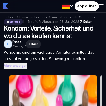
App öffnen
Biologie
Humanbiologie der Sexualität
sexuelle Gesundheit
1.145
aufrufe
·
Aktualisiert
26. Juli 2026
·
7 Seiten
Biologie
Kondom: Vorteile, Sicherheit und
wo du sie kaufen kannst
Essaa
E
Folgen
@
essa_45
Kondome sind ein wichtiges Verhütungsmittel, das
sowohl vor ungewollten Schwangerschaften...
Mehr anzeigen