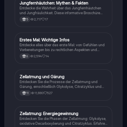
und Gesundheitswissenschaften.
Jungfernhäutchen: Mythen & Fakten
Biologie
Entdecke die Wahrheit über das Jungfernhäutchen
und Jungfräulichkeit. Diese informative Broschüre
klärt über gängige Mythen auf, erklärt die
2,717
17
5
medizinischen Fakten und bietet Einblicke in kulturelle
Ansichten. Ideal für alle, die sich über sexuelle
Gesundheit und Aufklärung informieren möchten.
Erstes Mal: Wichtige Infos
Biologie
Entdecke alles über das erste Mal: von Gefühlen und
Vorbereitungen bis zu rechtlichen Aspekten und
Verhütung. Diese Übersicht bietet dir wertvolle Tipps
2,594
14
6
und Informationen, um sicher und informiert in deine
erste sexuelle Erfahrung zu gehen. Ideal für
Jugendliche, die sich auf das erste Mal vorbereiten
möchten.
Zellatmung und Gärung
Biologie
Entdecken Sie die Prozesse der Zellatmung und
Gärung, einschließlich Glykolyse, Citratzyklus und
Atmungskette. Erfahren Sie, wie Glucose abgebaut
11,880
527
11
wird, ATP produziert wird und welche Rolle anaerobe
Prozesse wie die Milchsäuregärung spielen. Ideal für
Studierende der Biologie und Biochemie.
Zellatmung: Energiegewinnung
Biologie
Entdecken Sie die Phasen der Zellatmung: Glykolyse,
oxidative Decarboxylierung und Citratzyklus. Erfahren