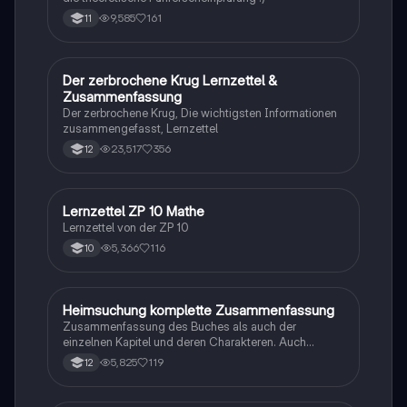
9,585
161
11
Der zerbrochene Krug Lernzettel &
Deutsch
Zusammenfassung
Der zerbrochene Krug, Die wichtigsten Informationen
zusammengefasst, Lernzettel
23,517
356
12
Lernzettel ZP 10 Mathe
Mathe
Lernzettel von der ZP 10
5,366
116
10
Heimsuchung komplette Zusammenfassung
Deutsch
Zusammenfassung des Buches als auch der
einzelnen Kapitel und deren Charakteren. Auch
tabellarisch. Im Unterricht ohne KI erstellt
5,825
119
12