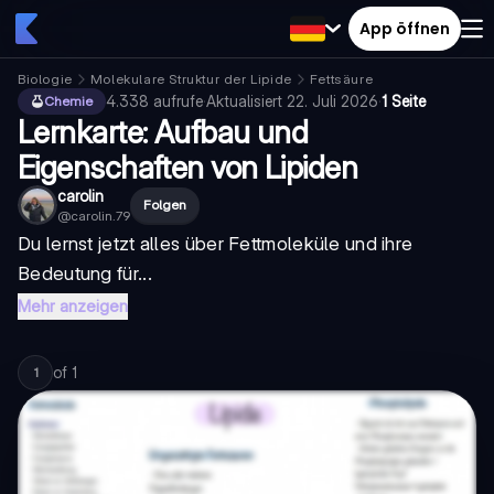
App öffnen
Biologie
Molekulare Struktur der Lipide
Fettsäure
4.338
aufrufe
·
Aktualisiert
22. Juli 2026
·
1 Seite
Chemie
Lernkarte: Aufbau und
Eigenschaften von Lipiden
carolin
Folgen
@
carolin.79
Du lernst jetzt alles über Fettmoleküle und ihre
Bedeutung für...
Mehr anzeigen
of
1
1