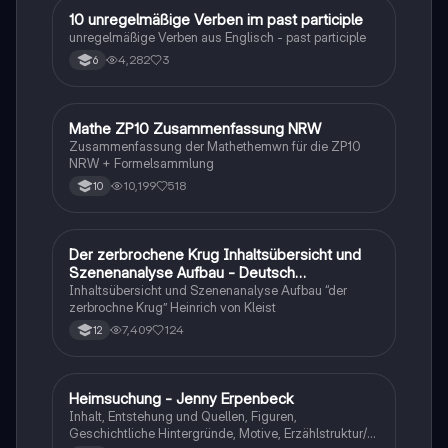
1
10 unregelmäßige Verben im past participle
Englisch
unregelmäßige Verben aus Englisch - past participle
4,282
3
6
Mathe ZP10 Zusammenfassung NRW
Mathe
Zusammenfassung der Mathethemwn für die ZP10
NRW + Formelsammlung
10,199
518
10
Der zerbrochene Krug Inhaltsübersicht und
Deutsch
Szenenanalyse Aufbau - Deutsch
Q1/Q2/Abitur
Inhaltsübersicht und Szenenanalyse Aufbau “der
zerbrochne Krug” Heinrich von Kleist
7,409
124
12
Heimsuchung - Jenny Erpenbeck
Deutsch
Inhalt, Entstehung und Quellen, Figuren,
Geschichtliche Hintergründe, Motive, Erzählstruktur/-