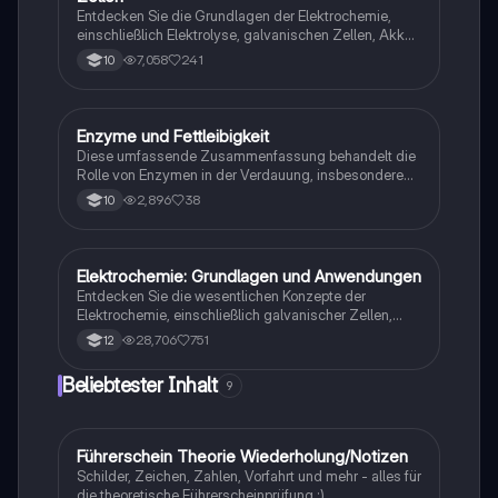
Entdecken Sie die Grundlagen der Elektrochemie,
einschließlich Elektrolyse, galvanischen Zellen, Akkus
und Redoxreaktionen. Diese Zusammenfassung
7,058
241
10
bietet eine klare Übersicht über die wichtigsten
Konzepte, Reaktionen und Anwendungen in der
Elektrochemie, ideal für Studierende im Grundkurs.
Enzyme und Fettleibigkeit
Chemie
Diese umfassende Zusammenfassung behandelt die
Rolle von Enzymen in der Verdauung, insbesondere
die Wirkung von Orlistat auf die Resorption von
2,896
38
10
Nährstoffen und die enzymatische Spaltung von
Fetten. Sie umfasst wichtige Konzepte wie
Enzymkinetik, Inhibition, und die Bedeutung von
Vitaminen und Mineralstoffen. Ideal für die
Elektrochemie: Grundlagen und Anwendungen
Chemie
Vorbereitung auf Klausuren im Fach Biologie.
Entdecken Sie die wesentlichen Konzepte der
Elektrochemie, einschließlich galvanischer Zellen,
Elektrolyse, Redoxreaktionen und der Herstellung von
28,706
751
12
Aluminium. Diese Zusammenfassung bietet einen
klaren Überblick über Standardelektrodenpotentiale,
Beliebtester Inhalt
9
elektrochemische Serien und die Funktionsweise von
Batterien und Brennstoffzellen. Ideal für das Abi in
Chemie.
Führerschein Theorie Wiederholung/Notizen
Lerntipps
Schilder, Zeichen, Zahlen, Vorfahrt und mehr - alles für
die theoretische Führerscheinprüfung :)