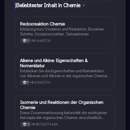
verschiedenen Lipidgruppen, ihre biologischen
Beliebtester Inhalt in Chemie
9
Funktionen und die Mechanismen der Lipidverdauung
im menschlichen Körper. Ideal für Studierende der
Biologie und Ernährungswissenschaften.
Redoxreaktion Chemie
Chemie
Erklärung kurz Oxidation und Reduktion, Einzelnen
Schritte, Oxidationszahlen, Teilreaktionen
1,460
10
11
Alkene und Alkine: Eigenschaften &
Chemie
Nomenklatur
Entdecken Sie die Eigenschaften und Nomenklatur
von Alkenen und Alkinen in der organischen Chemie.
Diese Zusammenfassung behandelt die Struktur,
2,926
72
9
Isomerie, allgemeine Formeln und Reaktionen
ungesättigter Kohlenwasserstoffe. Ideal für
Studierende der Chemie, die sich auf Prüfungen
vorbereiten oder ihr Wissen vertiefen möchten.
Isomerie und Reaktionen der Organischen
Chemie
Chemie
Diese Zusammenfassung behandelt die wichtigsten
Konzepte der organischen Chemie, einschließlich
Isomerie, Reaktionsmechanismen,
35,722
1,424
12
Nachweisreaktionen für Aldehyde, Alkohole und