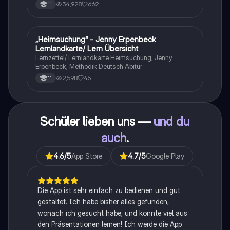
stil
34,928
662
11
„Heimsuchung“ - Jenny Erpenbeck
Deutsch
Lernlandkarte/ Lern Übersicht
Lernzettel/ Lernlandkarte Heimsuchung, Jenny
Erpenbeck, Methodik Deutsch Abitur
2,598
45
11
Schüler lieben uns —
und du
auch
.
4.6
/5
App Store
4.7
/5
Google Play
Die App ist sehr einfach zu bedienen und gut
gestaltet. Ich habe bisher alles gefunden,
wonach ich gesucht habe, und konnte viel aus
den Präsentationen lernen! Ich werde die App