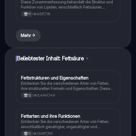
Diese Zusammenfassung behandelt die Struktur und
Funktion von Lipiden, einschließlich Fettsäuren,
Triglyceriden, Phospholipiden und deren Rolle im
633
15
11
Verdauungsprozess. Erfahren Sie mehr über die
verschiedenen Lipidgruppen, ihre biologischen
Funktionen und die Mechanismen der Lipidverdauung
im menschlichen Körper. Ideal für Studierende der
Mehr
Biologie und Ernährungswissenschaften.
Beliebtester Inhalt: Fettsäure
9
Fettstrukturen und Eigenschaften
Chemie
Entdecken Sie die verschiedenen Arten von Fetten,
ihre strukturellen Formeln und Eigenschaften. Diese
Zusammenfassung behandelt gesättigte und
3,496
49
12
ungesättigte Fettsäuren, Triglyceride,
Schmelztemperaturen und Löslichkeit. Ideal für
Chemie-Studierende, die ein tieferes Verständnis für
Fette und deren Molekülaufbau erlangen möchten.
Fettarten und ihre Funktionen
Biologie
Entdecken Sie die verschiedenen Arten von Fetten,
einschließlich gesättigter, ungesättigter und
Transfette, sowie deren Bedeutung für die Gesundheit
1,539
59
11