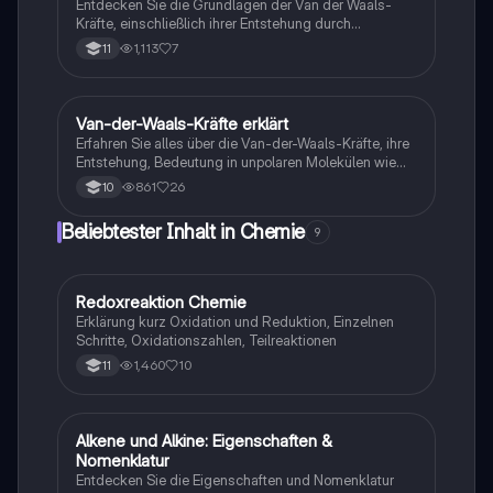
Entdecken Sie die Grundlagen der Van der Waals-
Verständnis der Bindungskräfte und deren Einfluss
Kräfte, einschließlich ihrer Entstehung durch
auf physikalische Eigenschaften wie Schmelz- und
temporäre Dipole und deren Einfluss auf die
1,113
7
11
Siedepunkte erlangen möchten.
physikalischen Eigenschaften von Molekülen. Diese
Zusammenfassung behandelt die Rolle der
Molekülmasse, Polarisierung und die Unterschiede
zwischen symmetrischen und asymmetrischen
Van-der-Waals-Kräfte erklärt
Chemie
Ladungsverteilungen. Ideal für Studierende der
Erfahren Sie alles über die Van-der-Waals-Kräfte, ihre
Chemie, die ein tieferes Verständnis der
Entstehung, Bedeutung in unpolaren Molekülen wie
zwischenmolekularen Kräfte suchen.
Alkanen und ihren Einfluss auf Siedetemperaturen.
861
26
10
Diese Zusammenfassung bietet eine klare Erklärung
der zwischenmolekularen Kräfte und deren Rolle in
Beliebtester Inhalt in Chemie
9
der Chemie. Ideal für Studierende der Chemie.
Redoxreaktion Chemie
Chemie
Erklärung kurz Oxidation und Reduktion, Einzelnen
Schritte, Oxidationszahlen, Teilreaktionen
1,460
10
11
Alkene und Alkine: Eigenschaften &
Chemie
Nomenklatur
Entdecken Sie die Eigenschaften und Nomenklatur