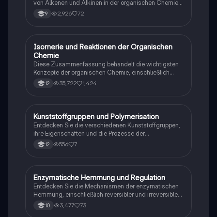
von Alkenen und Alkinen in der organischen Chemie.
Diese Zusammenfassung behandelt die Struktur,
2,926
72
9
Isomerie, allgemeine Formeln und Reaktionen
ungesättigter Kohlenwasserstoffe. Ideal für
Studierende der Chemie, die sich auf Prüfungen
vorbereiten oder ihr Wissen vertiefen möchten.
Isomerie und Reaktionen der Organischen
Chemie
Chemie
Diese Zusammenfassung behandelt die wichtigsten
Konzepte der organischen Chemie, einschließlich
Isomerie, Reaktionsmechanismen,
35,722
1,424
12
Nachweisreaktionen für Aldehyde, Alkohole und
Aromaten. Ideal für das Abitur 2023, bietet sie klare
Erklärungen zu nucleophilen und elektrophilen
Substitutionen sowie zur Nomenklatur von Alkoholen
Kunststoffgruppen und Polymerisation
Chemie
und Alkanen.
Entdecken Sie die verschiedenen Kunststoffgruppen,
ihre Eigenschaften und die Prozesse der
Polymerisation. Dieser Lernzettel bietet eine
556
7
12
umfassende Übersicht über Thermoplaste,
Duroplaste, Elastomere und die Mechanismen der
kationischen und anionischen Polymerisation. Ideal
für Chemie-Abiturienten, die sich auf Prüfungen
Enzymatische Hemmung und Regulation
Chemie
vorbereiten.
Entdecken Sie die Mechanismen der enzymatischen
Hemmung, einschließlich reversibler und irreversibler
Hemmung durch Schwermetallionen. Diese
3,477
73
10
Arbeitsblätter bieten eine umfassende Analyse der