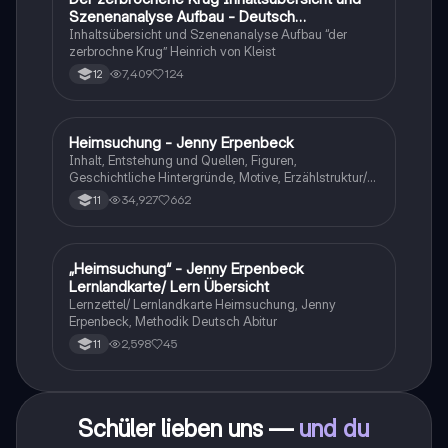
Szenenanalyse Aufbau - Deutsch
Q1/Q2/Abitur
Inhaltsübersicht und Szenenanalyse Aufbau “der
zerbrochne Krug” Heinrich von Kleist
7,409
124
12
Heimsuchung - Jenny Erpenbeck
Deutsch
Inhalt, Entstehung und Quellen, Figuren,
Geschichtliche Hintergründe, Motive, Erzählstruktur/-
stil
34,927
662
11
„Heimsuchung“ - Jenny Erpenbeck
Deutsch
Lernlandkarte/ Lern Übersicht
Lernzettel/ Lernlandkarte Heimsuchung, Jenny
Erpenbeck, Methodik Deutsch Abitur
2,598
45
11
Schüler lieben uns —
und du