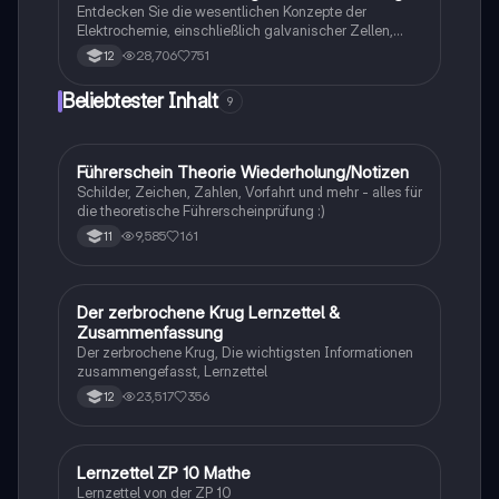
Vorbereitung auf Klausuren im Fach Biologie.
Entdecken Sie die wesentlichen Konzepte der
Elektrochemie, einschließlich galvanischer Zellen,
Elektrolyse, Redoxreaktionen und der Herstellung von
28,706
751
12
Aluminium. Diese Zusammenfassung bietet einen
klaren Überblick über Standardelektrodenpotentiale,
Beliebtester Inhalt
9
elektrochemische Serien und die Funktionsweise von
Batterien und Brennstoffzellen. Ideal für das Abi in
Chemie.
Führerschein Theorie Wiederholung/Notizen
Lerntipps
Schilder, Zeichen, Zahlen, Vorfahrt und mehr - alles für
die theoretische Führerscheinprüfung :)
9,585
161
11
Der zerbrochene Krug Lernzettel &
Deutsch
Zusammenfassung
Der zerbrochene Krug, Die wichtigsten Informationen
zusammengefasst, Lernzettel
23,517
356
12
Lernzettel ZP 10 Mathe
Mathe
Lernzettel von der ZP 10