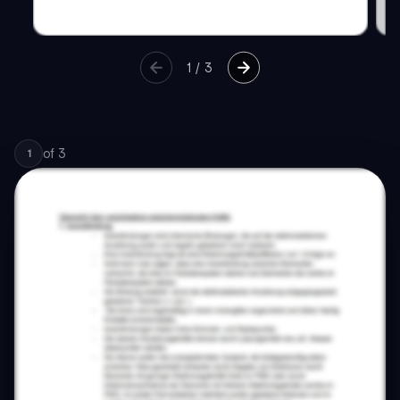
1
/
3
of
3
1