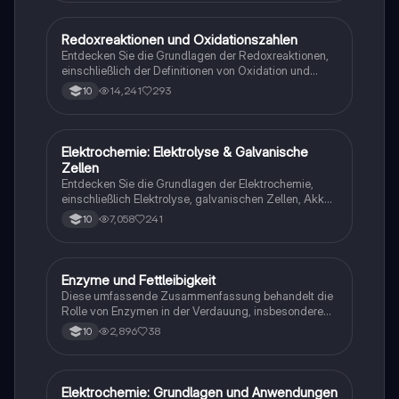
Enzymstruktur, -funktion und -regulation,
einschließlich der Unterschiede zwischen
kompetitiver und allosterischer Hemmung. Ideal für
Redoxreaktionen und Oxidationszahlen
Chemie
das Verständnis von Enzymkinetik und
Entdecken Sie die Grundlagen der Redoxreaktionen,
Reaktionsmechanismen.
einschließlich der Definitionen von Oxidation und
Reduktion, Elektronendonatoren und -akzeptoren
14,241
293
10
sowie der Redoxreihe. Diese Zusammenfassung
bietet eine klare Erklärung der Oxidationszahlen und
deren Bestimmung. Ideal für Chemie-Studierende,
die sich auf Prüfungen vorbereiten.
Elektrochemie: Elektrolyse & Galvanische
Chemie
Zellen
Entdecken Sie die Grundlagen der Elektrochemie,
einschließlich Elektrolyse, galvanischen Zellen, Akkus
und Redoxreaktionen. Diese Zusammenfassung
7,058
241
10
bietet eine klare Übersicht über die wichtigsten
Konzepte, Reaktionen und Anwendungen in der
Elektrochemie, ideal für Studierende im Grundkurs.
Enzyme und Fettleibigkeit
Chemie
Diese umfassende Zusammenfassung behandelt die
Rolle von Enzymen in der Verdauung, insbesondere
die Wirkung von Orlistat auf die Resorption von
2,896
38
10
Nährstoffen und die enzymatische Spaltung von
Fetten. Sie umfasst wichtige Konzepte wie
Enzymkinetik, Inhibition, und die Bedeutung von
Vitaminen und Mineralstoffen. Ideal für die
Elektrochemie: Grundlagen und Anwendungen
Chemie