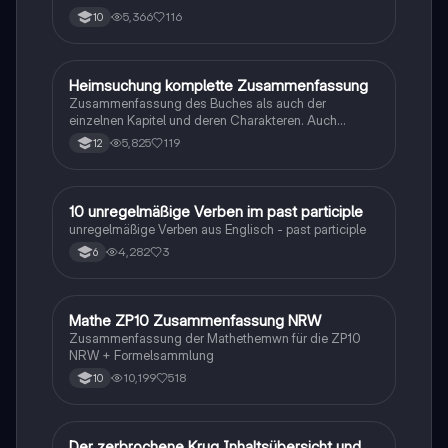
5,366
116
10
Heimsuchung komplette Zusammenfassung
Deutsch
Zusammenfassung des Buches als auch der
einzelnen Kapitel und deren Charakteren. Auch
tabellarisch. Im Unterricht ohne KI erstellt
5,825
119
12
1
10 unregelmäßige Verben im past participle
Englisch
unregelmäßige Verben aus Englisch - past participle
4,282
3
6
Mathe ZP10 Zusammenfassung NRW
Mathe
Zusammenfassung der Mathethemwn für die ZP10
NRW + Formelsammlung
10,199
518
10
Der zerbrochene Krug Inhaltsübersicht und
Deutsch