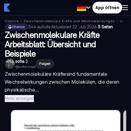
App öffnen
Chemie
Zwischenmolekulare Kräfte und Wechselwirkungen
van-d
344
aufrufe
·
Aktualisiert
22. Juli 2026
·
3 Seiten
Chemie
Zwischenmolekulare Kräfte
Arbeitsblatt: Übersicht und
Beispiele
sofia :)
Folgen
@
sofia.mapl
Zwischenmolekulare Kräfte
sind fundamentale
Wechselwirkungen zwischen Molekülen, die deren
physikalische...
Mehr anzeigen