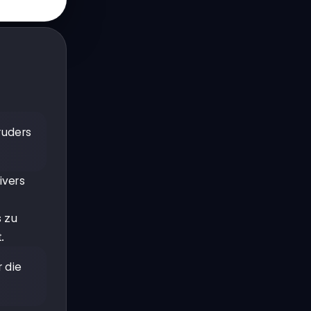
Bruders
ivers
s zu
.
r die