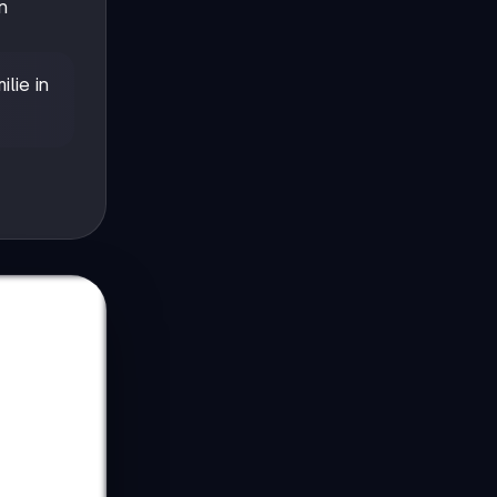
en
lie in