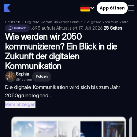
App öffnen
Deutsch
Digitale Kommunikationskultur
digitale kommunikation in
1.693
aufrufe
·
Aktualisiert
17. Juli 2026
·
25 Seiten
Deutsch
Wie werden wir 2050
kommunizieren? Ein Blick in die
Zukunft der digitalen
Kommunikation
Sophia
Folgen
@
fiachen
Die digitale Kommunikation wird sich bis zum Jahr
2050
grundlegend...
Mehr anzeigen