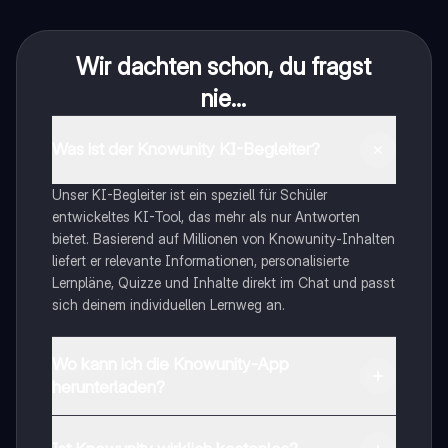
Wir dachten schon, du fragst
nie...
Was ist der Knowunity KI-Begleiter?
Unser KI-Begleiter ist ein speziell für Schüler
entwickeltes KI-Tool, das mehr als nur Antworten
bietet. Basierend auf Millionen von Knowunity-Inhalten
liefert er relevante Informationen, personalisierte
Lernpläne, Quizze und Inhalte direkt im Chat und passt
sich deinem individuellen Lernweg an.
Wo kann ich die Knowunity-App
herunterladen?
Du kannst die App im Google Play Store und im Apple
App Store herunterladen.