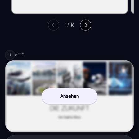
1
/
10
of
10
1
Ansehen