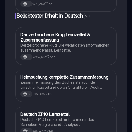
Er behandelt die Struktur und
4,960
77
11
Argumentationstechniken, die notwendig sind, um
eine fundierte eigene Meinung zu entwickeln und
Beliebtester Inhalt in Deutsch
9
kritisch mit bereitgestellten Materialien umzugehen.
Ideal für Schüler, die ihre Schreibfähigkeiten im
Deutschen verbessern möchten.
Der zerbrochene Krug Lernzettel &
Deutsch
Zusammenfassung
Der zerbrochene Krug, Die wichtigsten Informationen
zusammengefasst, Lernzettel
23,517
356
12
Heimsuchung komplette Zusammenfassung
Deutsch
Zusammenfassung des Buches als auch der
einzelnen Kapitel und deren Charakteren. Auch
tabellarisch. Im Unterricht ohne KI erstellt
5,815
119
12
Deutsch ZP10 Lernzettel
Deutsch
Deutsch ZP10 Lernzettel für Informierendes
Schreiben, Vergleichende Analyse,
Sachtexte/Roman/Gedicht..
5,437
145
10