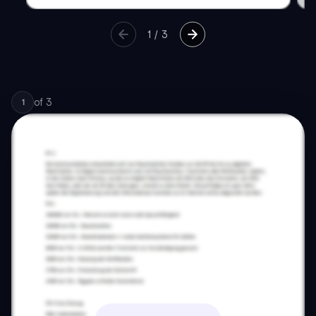
1
/
3
of
3
1