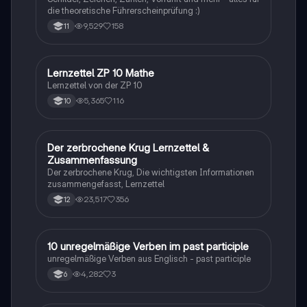
die theoretische Führerscheinprüfung :)
9,529
158
11
Lernzettel ZP 10 Mathe
Mathe
Lernzettel von der ZP 10
5,365
116
10
Der zerbrochene Krug Lernzettel &
Deutsch
Zusammenfassung
Der zerbrochene Krug, Die wichtigsten Informationen
zusammengefasst, Lernzettel
23,517
356
12
1
10 unregelmäßige Verben im past participle
Englisch
unregelmäßige Verben aus Englisch - past participle
4,282
3
6