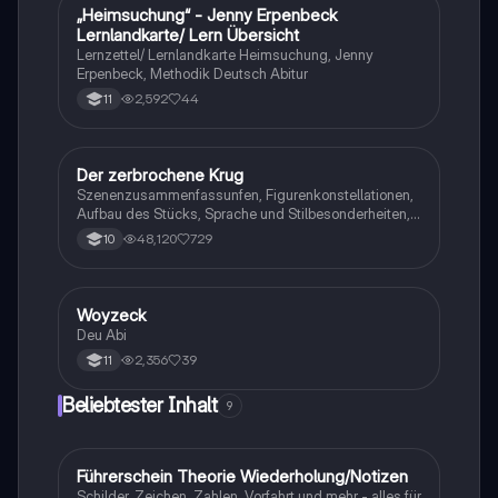
„Heimsuchung“ - Jenny Erpenbeck
Deutsch
Lernlandkarte/ Lern Übersicht
Lernzettel/ Lernlandkarte Heimsuchung, Jenny
Erpenbeck, Methodik Deutsch Abitur
2,592
44
11
Der zerbrochene Krug
Deutsch
Szenenzusammenfassunfen, Figurenkonstellationen,
Aufbau des Stücks, Sprache und Stilbesonderheiten,
Aussageabsicht, Thematik, Interpretation
48,120
729
10
Woyzeck
Deutsch
Deu Abi
2,356
39
11
Beliebtester Inhalt
9
Führerschein Theorie Wiederholung/Notizen
Lerntipps
Schilder, Zeichen, Zahlen, Vorfahrt und mehr - alles für