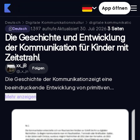
App öffnen
Deutsch
Digitale Kommunikationskultur
digitale kommunikation in
1.397
aufrufe
·
Aktualisiert
30. Juli 2026
·
3 Seiten
Deutsch
Die Geschichte und Entwicklung
der Kommunikation für Kinder mit
Zeitstrahl
xx_jB
Folgen
@
_x_jn
Die
Geschichte der Kommunikation
zeigt eine
beeindruckende Entwicklung von primitiven...
Mehr anzeigen