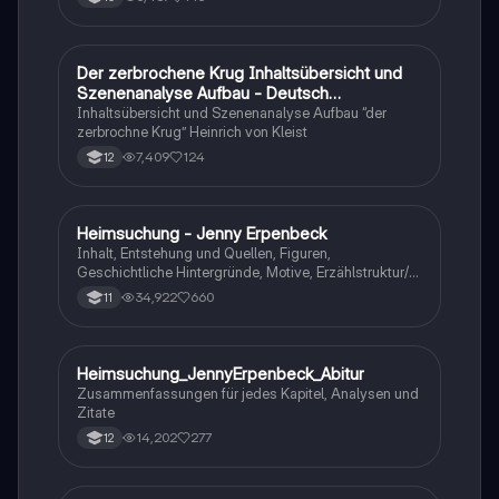
Der zerbrochene Krug Inhaltsübersicht und
Deutsch
Szenenanalyse Aufbau - Deutsch
Q1/Q2/Abitur
Inhaltsübersicht und Szenenanalyse Aufbau “der
zerbrochne Krug” Heinrich von Kleist
7,409
124
12
Heimsuchung - Jenny Erpenbeck
Deutsch
Inhalt, Entstehung und Quellen, Figuren,
Geschichtliche Hintergründe, Motive, Erzählstruktur/-
stil
34,922
660
11
Heimsuchung_JennyErpenbeck_Abitur
Deutsch
Zusammenfassungen für jedes Kapitel, Analysen und
Zitate
14,202
277
12