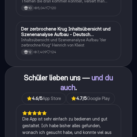
Themen die dran kommen könnten, verliert man
schnell den Überblick. Also habe ich von den kleinsten
5,041
120
10
Themen bis hin zu den größten alles
zusammengefasst <3.
Der zerbrochene Krug Inhaltsübersicht und
Deutsch
Szenenanalyse Aufbau - Deutsch
Q1/Q2/Abitur
Inhaltsübersicht und Szenenanalyse Aufbau “der
zerbrochne Krug” Heinrich von Kleist
7,409
124
12
Schüler lieben uns —
und du
auch
.
4.6
/5
App Store
4.7
/5
Google Play
Die App ist sehr einfach zu bedienen und gut
gestaltet. Ich habe bisher alles gefunden,
wonach ich gesucht habe, und konnte viel aus