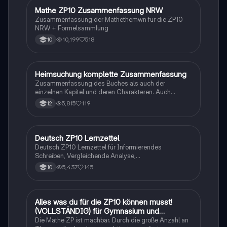
Mathe ZP10 Zusammenfassung NRW
Mathe
Zusammenfassung der Mathethemwn für die ZP10
NRW + Formelsammlung
10,199
518
10
Heimsuchung komplette Zusammenfassung
Deutsch
Zusammenfassung des Buches als auch der
einzelnen Kapitel und deren Charakteren. Auch
tabellarisch. Im Unterricht ohne KI erstellt
5,815
119
12
Deutsch ZP10 Lernzettel
Deutsch
Deutsch ZP10 Lernzettel für Informierendes
Schreiben, Vergleichende Analyse,
Sachtexte/Roman/Gedicht..
5,437
145
10
Alles was du für die ZP10 können musst!
Mathe
(VOLLSTÄNDIG) für Gymnasium und
Realschule
Die Mathe ZP ist machbar. Durch die große Anzahl an