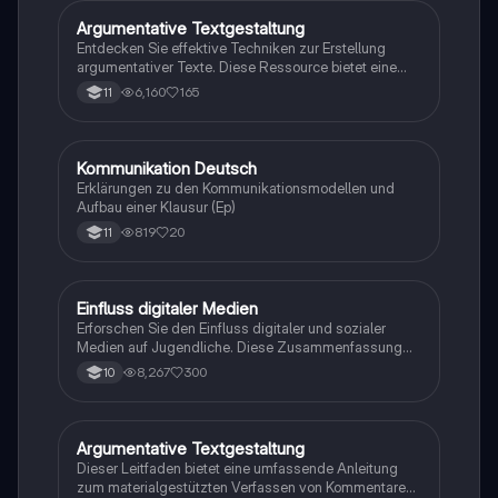
(Ethos, Logos, Pathos). Ideal für die
Abiturvorbereitung im Deutsch Leistungskurs.
Argumentative Textgestaltung
Deutsch
Entdecken Sie effektive Techniken zur Erstellung
argumentativer Texte. Diese Ressource bietet eine
umfassende Checkliste, Beispiele für
6,160
165
11
Argumentationen, Rede- und Kommentarstrukturen
sowie Aufgabenstellungen zur Analyse der
Medienwirkung auf die Gesellschaft. Ideal für Schüler,
die ihre Fähigkeiten im argumentativen Schreiben
Kommunikation Deutsch
Deutsch
verbessern möchten.
Erklärungen zu den Kommunikationsmodellen und
Aufbau einer Klausur (Ep)
819
20
11
Einfluss digitaler Medien
Deutsch
Erforschen Sie den Einfluss digitaler und sozialer
Medien auf Jugendliche. Diese Zusammenfassung
behandelt die Herausforderungen und Chancen, die
8,267
300
10
mit der Nutzung von sozialen Netzwerken verbunden
sind, sowie die Notwendigkeit von Medienkompetenz
und möglichen Altersbeschränkungen. Ideal für
Schüler:innen, die sich mit den sozialen Aspekten der
Argumentative Textgestaltung
Deutsch
digitalen Welt auseinandersetzen möchten.
Dieser Leitfaden bietet eine umfassende Anleitung
zum materialgestützten Verfassen von Kommentaren.