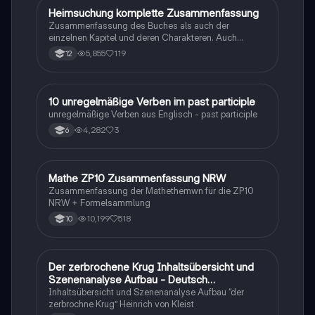
Heimsuchung komplette Zusammenfassung
Deutsch
Zusammenfassung des Buches als auch der
einzelnen Kapitel und deren Charakteren. Auch
tabellarisch. Im Unterricht ohne KI erstellt
5,855
119
12
1
10 unregelmäßige Verben im past participle
Englisch
unregelmäßige Verben aus Englisch - past participle
4,282
3
6
Mathe ZP10 Zusammenfassung NRW
Mathe
Zusammenfassung der Mathethemwn für die ZP10
NRW + Formelsammlung
10,199
518
10
Der zerbrochene Krug Inhaltsübersicht und
Deutsch
Szenenanalyse Aufbau - Deutsch
Q1/Q2/Abitur
Inhaltsübersicht und Szenenanalyse Aufbau “der
zerbrochne Krug” Heinrich von Kleist