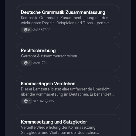
Verwendung von 'das' und 'dass', sowie
Zeichensetzung. Ideal für Schüler, die ihre Kenntnisse
Deutsche Grammatik Zusammenfassung
Deutsch
in der deutschen Sprache vertiefen möchten.
Kompakte Grammatik-Zusammenfassung mit den
wichtigsten Regeln, Beispielen und Tipps – perfekt
zum schnellen Wiederholen und Lernen.
683
20
8
Rechtschreibung
Deutsch
Getrennt & zusammenschreiben
351
2
7
Komma-Regeln Verstehen
Deutsch
Dieser Lernzettel bietet eine umfassende Übersicht
über die Kommasetzung im Deutschen. Er behandelt
wichtige Regeln zur Verwendung von Kommas bei
7,041
185
7
Aufzählungen, Anreden, Haupt- und Nebensätzen
sowie Konjunktionen. Ideal für Schüler, die ihre
Kenntnisse in der Zeichensetzung vertiefen möchten.
Kommasetzung und Satzglieder
Deutsch
Vertiefte Wiederholung der Kommasetzung,
Satzglieder und Wortarten in der deutschen