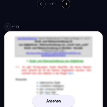
1
/
10
of
10
1
Ansehen