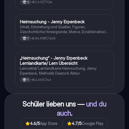
7,412
124
12
Heimsuchung - Jenny Erpenbeck
Deutsch
Inhalt, Entstehung und Quellen, Figuren,
Geschichtliche Hintergründe, Motive, Erzählstruktur/-
stil
34,938
663
11
„Heimsuchung“ - Jenny Erpenbeck
Deutsch
Lernlandkarte/ Lern Übersicht
Lernzettel/ Lernlandkarte Heimsuchung, Jenny
Erpenbeck, Methodik Deutsch Abitur
2,616
46
11
Schüler lieben uns —
und du
auch
.
4.6
/5
App Store
4.7
/5
Google Play