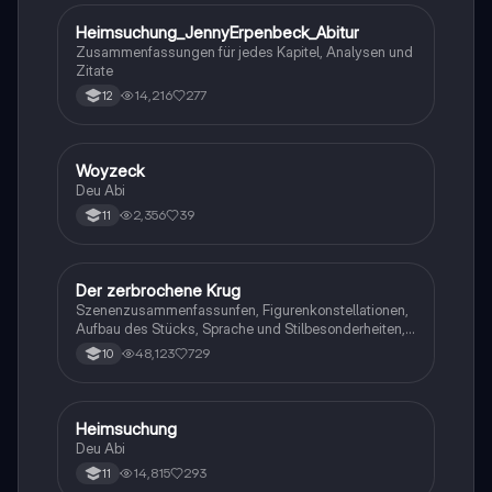
Heimsuchung_JennyErpenbeck_Abitur
Deutsch
Zusammenfassungen für jedes Kapitel, Analysen und
Zitate
14,216
277
12
Woyzeck
Deutsch
Deu Abi
2,356
39
11
Der zerbrochene Krug
Deutsch
Szenenzusammenfassunfen, Figurenkonstellationen,
Aufbau des Stücks, Sprache und Stilbesonderheiten,
Aussageabsicht, Thematik, Interpretation
48,123
729
10
Heimsuchung
Deutsch
Deu Abi
14,815
293
11