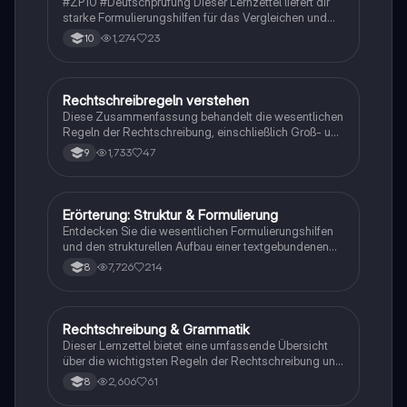
#ZP10 #Deutschprüfung Dieser Lernzettel liefert dir
starke Formulierungshilfen für das Vergleichen und
Untersuchen zweier Texte. Du bekommst
1,274
23
10
Satzanfänge und Sprachbausteine, um in Aufgabe 4b
präzise, klar und strukturiert zu schreiben.
#formulierungen
Rechtschreibregeln verstehen
Deutsch
Diese Zusammenfassung behandelt die wesentlichen
Regeln der Rechtschreibung, einschließlich Groß- und
Kleinschreibung, Getrennt- und
1,733
47
9
Zusammenschreibung, sowie Zeichensetzung. Ideal
für Schüler, die ihre Schreibfähigkeiten verbessern
möchten. Enthält Merkwörter und Strategien zur
Vermeidung von Rechtschreibfehlern.
Erörterung: Struktur & Formulierung
Deutsch
Entdecken Sie die wesentlichen Formulierungshilfen
und den strukturellen Aufbau einer textgebundenen
Erörterung. Dieser Leitfaden bietet klare Anleitungen
7,726
214
8
für Einleitung, Hauptteil und Schluss, sowie Tipps zur
Argumentation und zur Darstellung eigener
Meinungen. Ideal für Schüler, die ihre
Schreibfähigkeiten verbessern möchten.
Rechtschreibung & Grammatik
Deutsch
Dieser Lernzettel bietet eine umfassende Übersicht
über die wichtigsten Regeln der Rechtschreibung und
Grammatik im Deutschen. Themen umfassen: Groß-
2,606
61
8
und Kleinschreibung, Getrennt- und
Zusammenschreibung, S-Schreibung, die