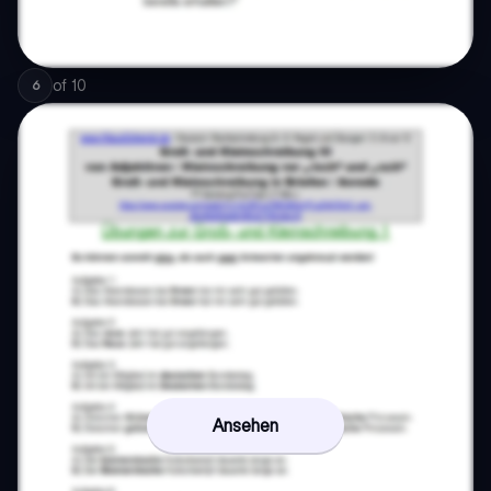
of
10
6
Ansehen