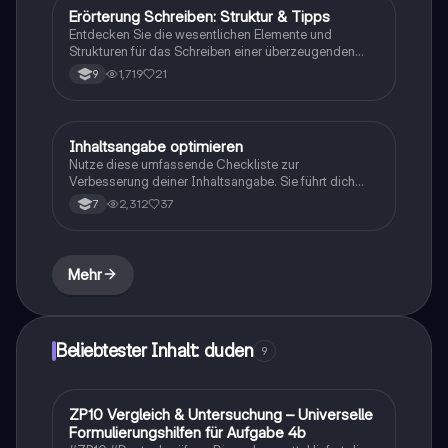
Erörterung Schreiben: Struktur & Tipps
Deutsch
Entdecken Sie die wesentlichen Elemente und
Strukturen für das Schreiben einer überzeugenden
Erörterung. Dieser Leitfaden umfasst die formale
1,719
21
9
Gliederung, die Argumentationsstruktur, sowie Tipps
zur Einleitung und zum Schluss. Ideal für Schüler, die
ihre Schreibfähigkeiten verbessern möchten.
Inhaltsangabe optimieren
Deutsch
Nutze diese umfassende Checkliste zur
Verbesserung deiner Inhaltsangabe. Sie führt dich
Schritt für Schritt durch die wichtigsten Elemente wie
2,312
37
7
Einleitung, Hauptteil und Korrekturlesen. Ideal für
Schüler, die ihre Schreibfähigkeiten verfeinern
möchten.
Mehr
Beliebtester Inhalt: duden
9
ZP10 Vergleich & Untersuchung – Universelle
Deutsch
Formulierungshilfen für Aufgabe 4b