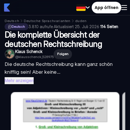
App öffnen
Deutsch
Deutsche Sprachvarianten
duden
3.810
aufrufe
·
Aktualisiert
25. Juli 2026
·
114 Seiten
Deutsch
Die komplette Übersicht der
deutschen Rechtschreibung
Klaus Schenck
Folgen
@
klausschenck_528975
Die deutsche Rechtschreibung kann ganz schön
knifflig sein! Aber keine...
Mehr anzeigen