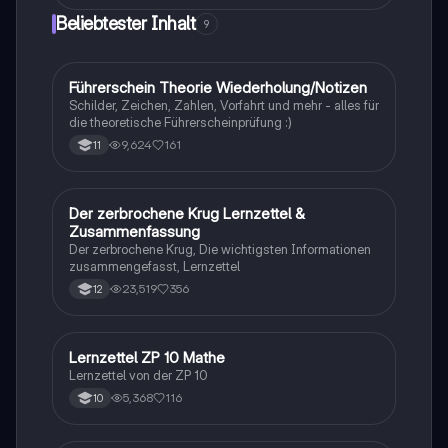
Beliebtester Inhalt
9
Führerschein Theorie Wiederholung/Notizen
Lerntipps
Schilder, Zeichen, Zahlen, Vorfahrt und mehr - alles für
die theoretische Führerscheinprüfung :)
9,624
161
11
Der zerbrochene Krug Lernzettel &
Deutsch
Zusammenfassung
Der zerbrochene Krug, Die wichtigsten Informationen
zusammengefasst, Lernzettel
23,519
356
12
Lernzettel ZP 10 Mathe
Mathe
Lernzettel von der ZP 10
5,368
116
10