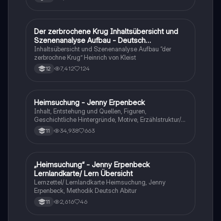
Der zerbrochene Krug Inhaltsübersicht und
Deutsch
Szenenanalyse Aufbau - Deutsch
Q1/Q2/Abitur
Inhaltsübersicht und Szenenanalyse Aufbau “der
zerbrochne Krug” Heinrich von Kleist
7,412
124
12
Heimsuchung - Jenny Erpenbeck
Deutsch
Inhalt, Entstehung und Quellen, Figuren,
Geschichtliche Hintergründe, Motive, Erzählstruktur/-
stil
34,938
663
11
„Heimsuchung“ - Jenny Erpenbeck
Deutsch
Lernlandkarte/ Lern Übersicht
Lernzettel/ Lernlandkarte Heimsuchung, Jenny
Erpenbeck, Methodik Deutsch Abitur
2,616
46
11