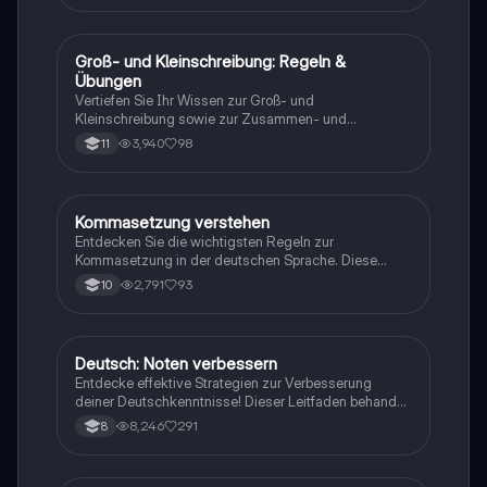
Verben und Adjektiven. Ideal für Diktate und
Prüfungen.
Groß- und Kleinschreibung: Regeln &
Deutsch
Übungen
Vertiefen Sie Ihr Wissen zur Groß- und
Kleinschreibung sowie zur Zusammen- und
Getrenntschreibung mit diesem umfassenden
3,940
98
11
Arbeitsblatt. Enthält klare Erklärungen, praktische
Übungen und Lösungen, um Ihre
Rechtschreibfähigkeiten zu verbessern. Ideal für
Schüler der 6. Klasse. Inklusive Link zur begleitenden
Kommasetzung verstehen
Deutsch
YouTube-Sendung.
Entdecken Sie die wichtigsten Regeln zur
Kommasetzung in der deutschen Sprache. Diese
Übersicht behandelt Aufzählungen, Infinitivgruppen,
2,791
93
10
Einschübe und die Trennung von Haupt- und
Nebensätzen. Ideal für Schüler, die ihre
Grammatikkenntnisse verbessern möchten. Typ:
Zusammenfassung.
Deutsch: Noten verbessern
Deutsch
Entdecke effektive Strategien zur Verbesserung
deiner Deutschkenntnisse! Dieser Leitfaden behandelt
wichtige Aspekte wie Schreibkompetenz, Analyse-
8,246
291
8
Strukturen, Grammatik und den Einsatz rhetorischer
Mittel. Perfekt für Schüler, die ihre Leistungen steigern
möchten.