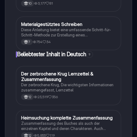
Grammatik. Dieser Lernzettel bietet klare Beispiele für
3,177
81
10
die Verwendung von Kommas in Zusätzen,
Relativsätzen und Infinitivsätzen sowie eine
Übersicht über die verschiedenen Wortarten und
deren Funktionen im Satz. Ideal zur Vorbereitung auf
Materialgestütztes Schreiben
Deutsch
Klassenarbeiten.
Diese Anleitung bietet eine umfassende Schritt-für-
Schritt-Methode zur Erstellung eines
materialgestützten informierenden Textes. Sie
754
34
7
umfasst die Analyse der Aufgabenstellung, die
Auswertung von Materialien, die Strukturierung von
Beliebtester Inhalt in Deutsch
9
Informationen, die Erstellung eines Schreibplans und
die Überarbeitung des Textes. Ideal für Schüler, die
ihre Schreibfähigkeiten verbessern möchten. Enthält
auch eine Checkliste zur Überprüfung der
Der zerbrochene Krug Lernzettel &
Deutsch
Anforderungen.
Zusammenfassung
Der zerbrochene Krug, Die wichtigsten Informationen
zusammengefasst, Lernzettel
23,519
356
12
Heimsuchung komplette Zusammenfassung
Deutsch
Zusammenfassung des Buches als auch der
einzelnen Kapitel und deren Charakteren. Auch
tabellarisch. Im Unterricht ohne KI erstellt
5,855
119
12