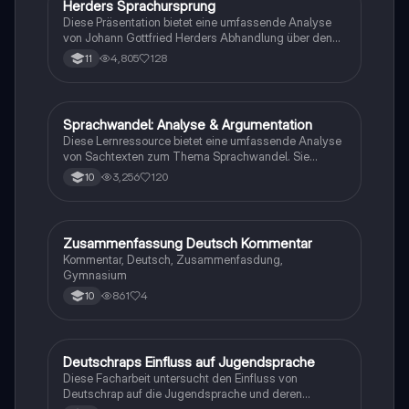
Herders Sprachursprung
Deutsch
Diese Präsentation bietet eine umfassende Analyse
von Johann Gottfried Herders Abhandlung über den
Ursprung der Sprache. Sie umfasst Herders Biografie,
4,805
128
11
die beiden Teile der Abhandlung sowie eine
detaillierte Beantwortung der zentralen Fragestellung
zur Entstehung der Sprache. Ideal für Studierende der
Sprachwissenschaft und Kulturphilosophie. Themen:
Sprachwandel: Analyse & Argumentation
Deutsch
Sprachursprung, Sprache und Denken, kulturelle
Diese Lernressource bietet eine umfassende Analyse
Identität.
von Sachtexten zum Thema Sprachwandel. Sie
behandelt rhetorische Mittel,
3,256
120
10
Argumentationstechniken und die gesellschaftlichen
Einflüsse auf die Sprache. Ideal für Schüler und
Studenten, die ihre Fähigkeiten in der Sprach- und
Textanalyse verbessern möchten. Enthält Beispiele für
Zusammenfassung Deutsch Kommentar
Deutsch
linguistische Manipulation und argumentative
Kommentar, Deutsch, Zusammenfasdung,
Schreibstrategien.
Gymnasium
861
4
10
Deutschraps Einfluss auf Jugendsprache
Deutsch
Diese Facharbeit untersucht den Einfluss von
Deutschrap auf die Jugendsprache und deren