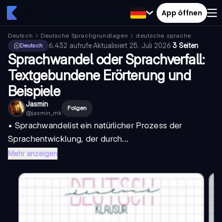
App öffnen
Deutsch
Deutsche Sprachgrundlagen
deutsche sprache
6.432
aufrufe
·
Aktualisiert
25. Juli 2026
·
3 Seiten
Deutsch
Sprachwandel oder Sprachverfall:
Textgebundene Erörterung und
Beispiele
Jasmin
Folgen
@
jasmin_mk
•
Sprachwandel
ist ein natürlicher Prozess der
Sprachentwicklung, der durch...
Mehr anzeigen