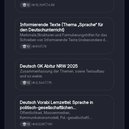
Kenntnisse in Literatur, Sprachtheorie und Dramaturgie
15,769
438
12
zu vertiefen. Diese Sammlung umfasst Analysen zu
'Nathan der Weise', 'Woyzeck', Sprachvariationen,
sowie wichtige Theorien zur Sprachentwicklung und -
wahrnehmung. Ideal für Schüler, die sich auf ihre
Informierende Texte (Thema „Sprache“ für
Deutsch
Prüfungen vorbereiten und 15 Punkte anstreben.
den Deutschunterricht)
Merkmale,Strukturen und Formulierungshilfen für das
Schreiben von Informierende Texte (insbesondere das
Thema „Sprache“
810
8
10
Deutsch GK Abitur NRW 2025
Deutsch
Zusammenfassung der Themen, sowie Textaufbau
und so weiter.
3,364
75
13
Deutsch Vorabi Lernzettel: Sprache in
Deutsch
politisch-gesellschaftlichen
Verwendungszusammenhängen
Öffentlichkeit, Massenmedien,
Kommunikationsmodell, Pol.-gesellschaftl.
Kommunikation, sprachl. Mittel, Sprachmanipulation im
8,528
181
13
3. Reich, Political Correctness vs. Cancel Culture,