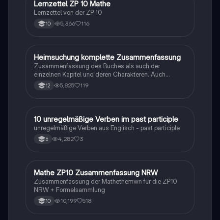
Lernzettel ZP 10 Mathe
Mathe
Lernzettel von der ZP 10
5,366
116
10
Heimsuchung komplette Zusammenfassung
Deutsch
Zusammenfassung des Buches als auch der
einzelnen Kapitel und deren Charakteren. Auch
tabellarisch. Im Unterricht ohne KI erstellt
5,825
119
12
1
10 unregelmäßige Verben im past participle
Englisch
unregelmäßige Verben aus Englisch - past participle
4,282
3
6
Mathe ZP10 Zusammenfassung NRW
Mathe
Zusammenfassung der Mathethemwn für die ZP10
NRW + Formelsammlung
10,199
518
10