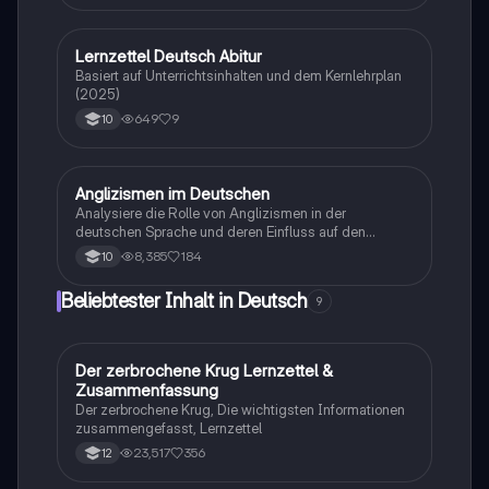
Sprachwandel&Sprachverfall, Tendenzen der
Gegenwartssprache, Anglizismen
Lernzettel Deutsch Abitur
Deutsch
Basiert auf Unterrichtsinhalten und dem Kernlehrplan
(2025)
649
9
10
Anglizismen im Deutschen
Deutsch
Analysiere die Rolle von Anglizismen in der
deutschen Sprache und deren Einfluss auf den
Sprachwandel. Diese Sachtextanalyse bietet eine
8,385
184
10
tiefgehende Betrachtung der Argumentationsstruktur,
stilistischen Mittel und der gesellschaftlichen
Beliebtester Inhalt in Deutsch
9
Relevanz des Themas. Ideal für Schüler, die sich auf
die Deutschprüfung vorbereiten.
Der zerbrochene Krug Lernzettel &
Deutsch
Zusammenfassung
Der zerbrochene Krug, Die wichtigsten Informationen
zusammengefasst, Lernzettel
23,517
356
12