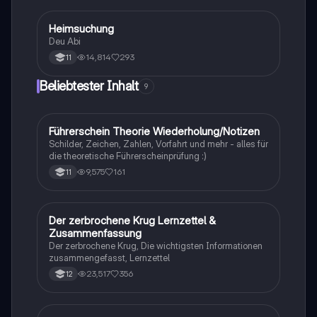
Heimsuchung
Deutsch
Deu Abi
14,814
293
11
Beliebtester Inhalt
9
Führerschein Theorie Wiederholung/Notizen
Lerntipps
Schilder, Zeichen, Zahlen, Vorfahrt und mehr - alles für
die theoretische Führerscheinprüfung :)
9,575
161
11
Der zerbrochene Krug Lernzettel &
Deutsch
Zusammenfassung
Der zerbrochene Krug, Die wichtigsten Informationen
zusammengefasst, Lernzettel
23,517
356
12