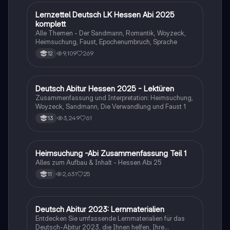
Lernzettel Deutsch LK Hessen Abi 2025
Deutsch
komplett
Alle Themen - Der Sandmann, Romantik, Woyzeck,
Heimsuchung, Faust, Epochenumbruch, Sprache
9,109
269
12
Deutsch Abitur Hessen 2025 - Lektüren
Deutsch
Zusammenfassung und Interpretation: Heimsuchung,
Woyzeck, Sandmann, Die Verwandlung und Faust 1
3,249
61
13
Heimsuchung -Abi Zusammenfassung Teil 1
Deutsch
Alles zum Aufbau & Inhalt - Hessen Abi 25
2,631
25
11
Deutsch Abitur 2023: Lernmaterialien
Deutsch
Entdecken Sie umfassende Lernmaterialien für das
Deutsch-Abitur 2023, die Ihnen helfen, Ihre