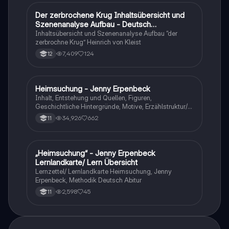
Der zerbrochene Krug Inhaltsübersicht und
Deutsch
Szenenanalyse Aufbau - Deutsch
Q1/Q2/Abitur
Inhaltsübersicht und Szenenanalyse Aufbau “der
zerbrochne Krug” Heinrich von Kleist
7,409
124
12
Heimsuchung - Jenny Erpenbeck
Deutsch
Inhalt, Entstehung und Quellen, Figuren,
Geschichtliche Hintergründe, Motive, Erzählstruktur/-
stil
34,926
662
11
„Heimsuchung“ - Jenny Erpenbeck
Deutsch
Lernlandkarte/ Lern Übersicht
Lernzettel/ Lernlandkarte Heimsuchung, Jenny
Erpenbeck, Methodik Deutsch Abitur
2,598
45
11