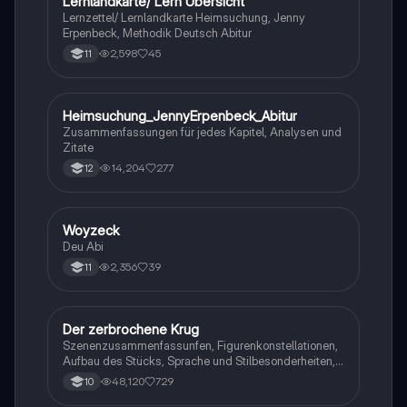
Lernlandkarte/ Lern Übersicht
Lernzettel/ Lernlandkarte Heimsuchung, Jenny
Erpenbeck, Methodik Deutsch Abitur
2,598
45
11
Heimsuchung_JennyErpenbeck_Abitur
Deutsch
Zusammenfassungen für jedes Kapitel, Analysen und
Zitate
14,204
277
12
Woyzeck
Deutsch
Deu Abi
2,356
39
11
Der zerbrochene Krug
Deutsch
Szenenzusammenfassunfen, Figurenkonstellationen,
Aufbau des Stücks, Sprache und Stilbesonderheiten,
Aussageabsicht, Thematik, Interpretation
48,120
729
10