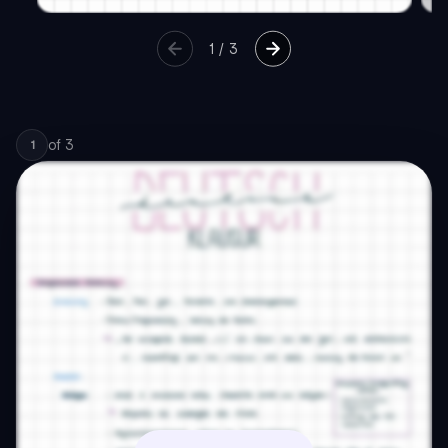
1
/
3
of
3
1