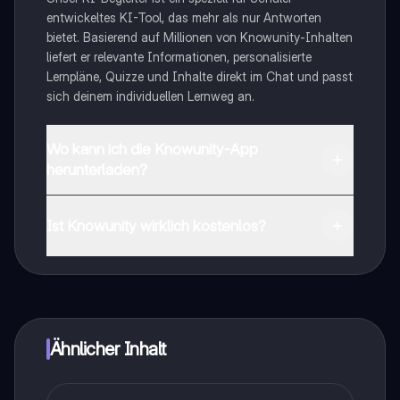
entwickeltes KI-Tool, das mehr als nur Antworten
bietet. Basierend auf Millionen von Knowunity-Inhalten
liefert er relevante Informationen, personalisierte
Lernpläne, Quizze und Inhalte direkt im Chat und passt
sich deinem individuellen Lernweg an.
Wo kann ich die Knowunity-App
herunterladen?
Du kannst die App im Google Play Store und im Apple
App Store herunterladen.
Ist Knowunity wirklich kostenlos?
Genau! Genieße kostenlosen Zugang zu Lerninhalten,
vernetze dich mit anderen Schülern und hol dir
sofortige Hilfe – alles direkt auf deinem Handy.
Ähnlicher Inhalt